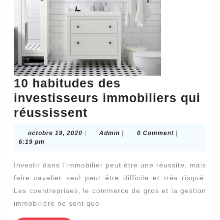
10 habitudes des
investisseurs immobiliers qui
10
réussissent
habitudes
octobre
Admin
octobre 19, 2020
|
Admin
|
0 Comment
|
des
19,
6:19 pm
2020
investisseurs
Investir dans l’immobilier peut être une réussite, mais
immobiliers
faire cavalier seul peut être difficile et très risqué.
qui
Les coentreprises, le commerce de gros et la gestion
réussissent
immobilière ne sont que