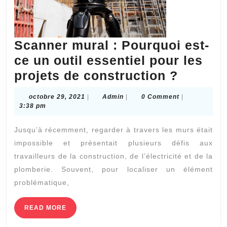
Scanner mural : Pourquoi est-
ce un outil essentiel pour les
Scanne
projets de construction ?
mural
octobre
Admin
octobre 29, 2021
|
Admin
|
0 Comment
|
:
29,
3:38 pm
2021
Pourqu
Jusqu’à récemment, regarder à travers les murs était
est-
impossible et présentait plusieurs défis aux
ce
travailleurs de la construction, de l’électricité et de la
un
plomberie. Souvent, pour localiser un élément
outil
problématique,
essenti
READ
READ MORE
pour
MORE
les