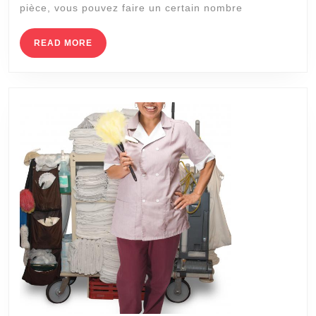
PETITE
pièce, vous pouvez faire un certain nombre
PIÈCE
PARAI
READ
READ MORE
MORE
PLUS
GRAND
–
ÇA
MARC
VRAIM
!