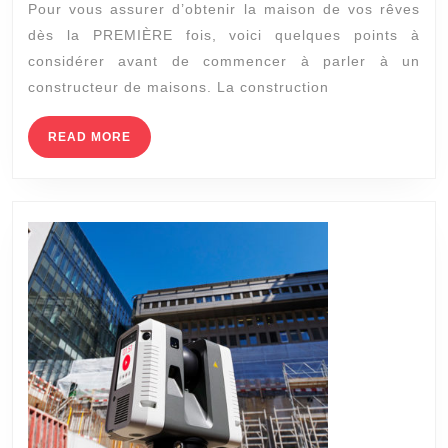
Pour vous assurer d’obtenir la maison de vos rêves
avant
dès la PREMIÈRE fois, voici quelques points à
de
considérer avant de commencer à parler à un
construire
constructeur de maisons. La construction
un
chalet
READ
READ MORE
MORE
à
Saint
Gervais