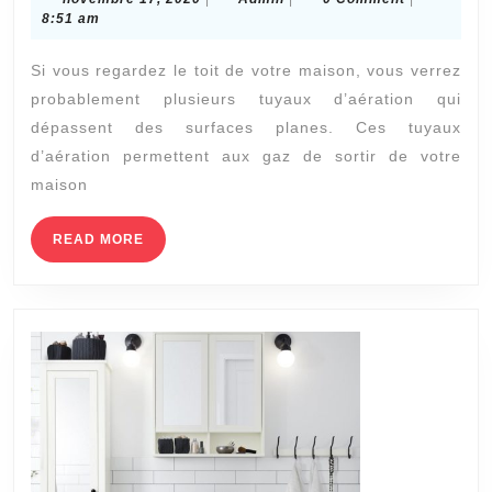
fuites
17,
8:51 am
2020
de
Si vous regardez le toit de votre maison, vous verrez
toit
probablement plusieurs tuyaux d’aération qui
:
dépassent des surfaces planes. Ces tuyaux
Dommages
d’aération permettent aux gaz de sortir de votre
aux
maison
tuyaux
READ
READ MORE
de
MORE
ventilation