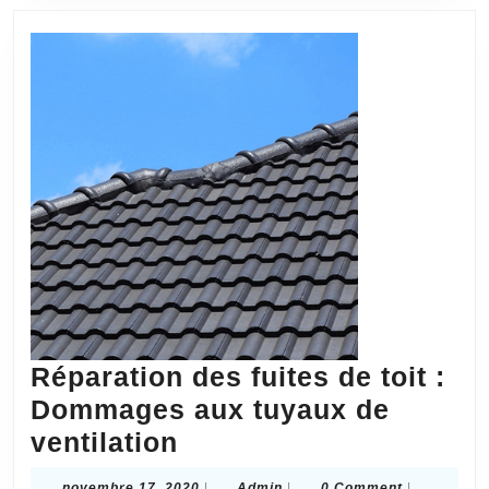
Réparation des fuites de toit :
Dommages aux tuyaux de
Réparation
ventilation
des
novembre
Admin
novembre 17, 2020
|
Admin
|
0 Comment
|