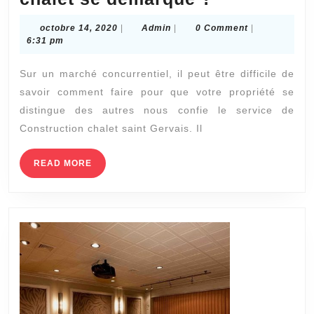
faire
octobre
Admin
octobre 14, 2020
|
Admin
|
0 Comment
|
pour
14,
6:31 pm
2020
que
Sur un marché concurrentiel, il peut être difficile de
votre
savoir comment faire pour que votre propriété se
chalet
distingue des autres nous confie le service de
se
Construction chalet saint Gervais. Il
démarque
?
READ
READ MORE
MORE