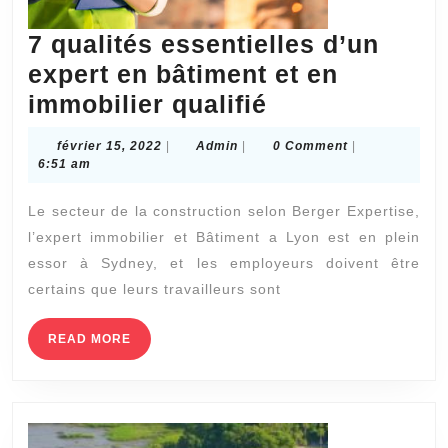
7 qualités essentielles d’un
expert en bâtiment et en
7
immobilier qualifié
qualités
février
Admin
février 15, 2022
|
Admin
|
0 Comment
|
essentielles
15,
6:51 am
2022
d’un
Le secteur de la construction selon Berger Expertise,
expert
l’expert immobilier et Bâtiment a Lyon est en plein
en
essor à Sydney, et les employeurs doivent être
bâtiment
certains que leurs travailleurs sont
et
en
READ
READ MORE
MORE
immobilier
qualifié