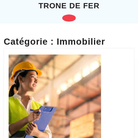
Skip
TRONE DE FER
to
content
Open
Skip
to
Button
content
Catégorie :
Immobilier