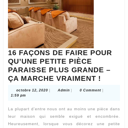
16 FAÇONS DE FAIRE POUR
QU’UNE PETITE PIÈCE
PARAISSE PLUS GRANDE –
16
ÇA MARCHE VRAIMENT !
FAÇON
octobre
Admin
octobre 12, 2020
|
Admin
|
0 Comment
|
DE
12,
1:59 pm
2020
FAIRE
La plupart d’entre nous ont au moins une pièce dans
POUR
leur maison qui semble exiguë et encombrée.
QU’UN
Heureusement, lorsque vous décorez une petite