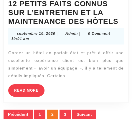
12 PETITS FAITS CONNUS
SUR L’ENTRETIEN ET LA
12
MAINTENANCE DES HÔTELS
PET
septembre
Admin
septembre 10, 2020
|
Admin
|
0 Comment
|
FAI
10,
10:01 am
2020
CO
Garder un hôtel en parfait état et prêt à offrir une
SU
excellente expérience client est bien plus que
L’
simplement « avoir un équipage », il y a tellement de
ET
détails impliqués. Certains
LA
MA
READ
READ MORE
MORE
DE
HÔ
Pagination
Précédent
1
2
3
Suivant
des
publications