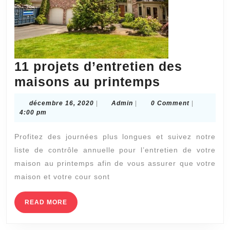
11 projets d’entretien des
11
maisons au printemps
projets
décembre
Admin
décembre 16, 2020
|
Admin
|
0 Comment
|
d’entretie
16,
4:00 pm
2020
des
Profitez des journées plus longues et suivez notre
maisons
liste de contrôle annuelle pour l’entretien de votre
au
maison au printemps afin de vous assurer que votre
printemps
maison et votre cour sont
READ
READ MORE
MORE