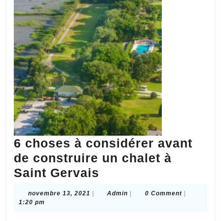
6 choses à considérer avant
de construire un chalet à
6
Saint Gervais
choses
novembre
Admin
novembre 13, 2021
|
Admin
|
0 Comment
|
à
13,
1:20 pm
2021
considérer