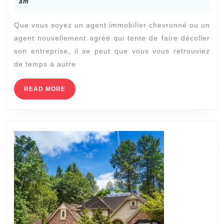
su
23,
am
2021
le
Que vous soyez un agent immobilier chevronné ou un
su
agent nouvellement agréé qui tente de faire décoller
:
son entreprise, il se peut que vous vous retrouviez
C
de temps à autre
so
d’
READ
READ MORE
MORE
m