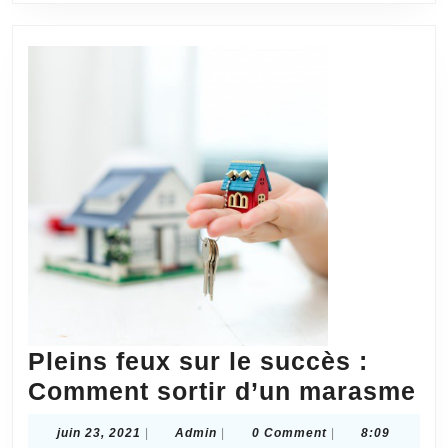
projets
de
constru
?
Pleins feux sur le succès :
Pl
Comment sortir d’un marasme
fe
juin
Admin
juin 23, 2021
|
Admin
|
0 Comment
|
8:09