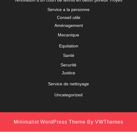
rénovation d'un court de tennis en béton poreux Troyes
Service a la personne
Conseil utile
Aménagement
Mecanique
Equitation
Santé
Securité
Justice
Service de nettoyage
Uncategorized
Minimalist WordPress Theme
By VWThemes
Scroll
Up