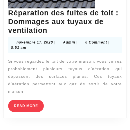
Réparation des fuites de toit :
Dommages aux tuyaux de
Réparation
ventilation
des
novembre
Admin
novembre 17, 2020
|
Admin
|
0 Comment
|
fuites
17,
8:51 am
2020
de
Si vous regardez le toit de votre maison, vous verrez
toit
probablement plusieurs tuyaux d’aération qui
:
dépassent des surfaces planes. Ces tuyaux
Dommages
d’aération permettent aux gaz de sortir de votre
aux
maison
tuyaux
READ
READ MORE
de
MORE
ventilation