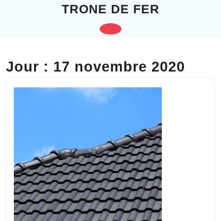
Skip
TRONE DE FER
to
content
Open
Skip
to
Button
content
Jour :
17 novembre 2020