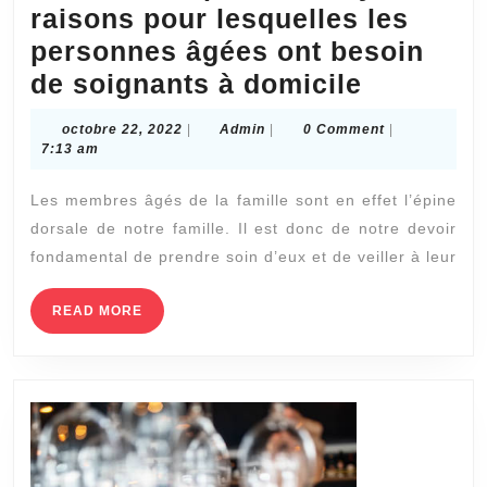
raisons pour lesquelles les
personnes âgées ont besoin
Service
de soignants à domicile
a
octobre
Admin
octobre 22, 2022
|
Admin
|
0 Comment
|
la
22,
7:13 am
2022
personn
Les membres âgés de la famille sont en effet l’épine
Lyon
dorsale de notre famille. Il est donc de notre devoir
:
fondamental de prendre soin d’eux et de veiller à leur
7
raisons
READ
READ MORE
MORE
pour
lesquell
les
personn
âgées