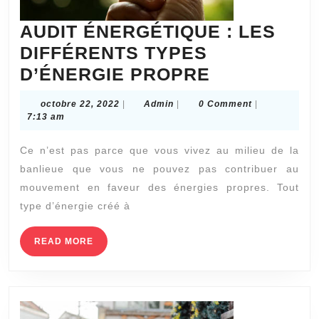
AUDIT ÉNERGÉTIQUE : LES
DIFFÉRENTS TYPES
AUDIT
D’ÉNERGIE PROPRE
ÉNERGÉTI
octobre
Admin
octobre 22, 2022
|
Admin
|
0 Comment
|
:
22,
7:13 am
2022
LES
Ce n’est pas parce que vous vivez au milieu de la
DIFFÉRENT
banlieue que vous ne pouvez pas contribuer au
TYPES
mouvement en faveur des énergies propres. Tout
D’ÉNERGIE
type d’énergie créé à
PROPRE
READ
READ MORE
MORE