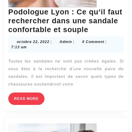
Podologue Lyon : Ce qu’il faut
rechercher dans une sandale
Podologue
confortable et souple
Lyon
octobre
Admin
octobre 22, 2022
|
Admin
|
0 Comment
|
:
22,
7:13 am
2022
Ce
Toutes les sandales ne sont pas créées égales. Si
qu’il
vous êtes à la recherche d’une nouvelle paire de
faut
sandales, il est important de savoir quels types de
rechercher
chaussures soutiendront votre
dans
une
READ
READ MORE
MORE
sandale
confortable
et