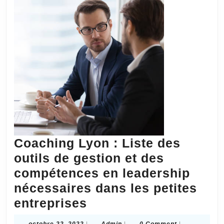
souple
Coaching Lyon : Liste des
outils de gestion et des
compétences en leadership
nécessaires dans les petites
Coaching
entreprises
Lyon
octobre
Admin
octobre 22, 2022
|
Admin
|
0 Comment
|