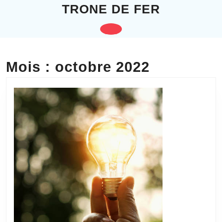
Skip
TRONE DE FER
to
content
Open
Skip
to
Button
content
Mois :
octobre 2022