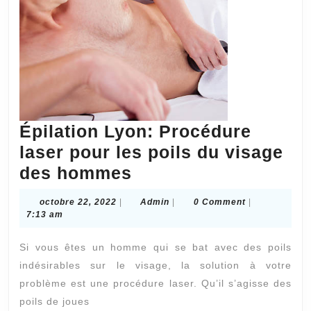
Épilation Lyon: Procédure
laser pour les poils du visage
Épilation
des hommes
Lyon:
octobre
Admin
octobre 22, 2022
|
Admin
|
0 Comment
|
Procédure
22,
7:13 am
2022
laser
Si vous êtes un homme qui se bat avec des poils
pour
indésirables sur le visage, la solution à votre
les
problème est une procédure laser. Qu’il s’agisse des
poils
poils de joues