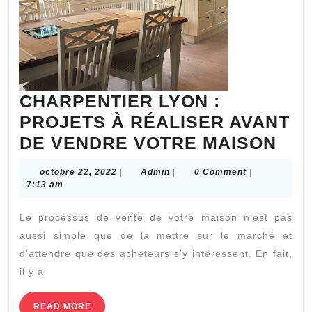
CHARPENTIER LYON :
PROJETS À RÉALISER AVANT
CH
DE VENDRE VOTRE MAISON
LY
octobre
Admin
octobre 22, 2022
|
Admin
|
0 Comment
|
:
22,
7:13 am
2022
PR
Le processus de vente de votre maison n’est pas
À
aussi simple que de la mettre sur le marché et
RÉA
d’attendre que des acheteurs s’y intéressent. En fait,
AV
il y a
DE
VE
READ
READ MORE