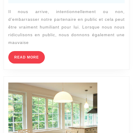
2022
MOULI
Il nous arrive, intentionnellement ou non,
:
d’embarrasser notre partenaire en public et cela peut
11
être vraiment humiliant pour lui. Lorsque nous nous
FAÇON
ridiculisons en public, nous donnons également une
D’EMB
mauvaise
VOTRE
READ
READ MORE
PARTE
MORE
EN
PUBLI