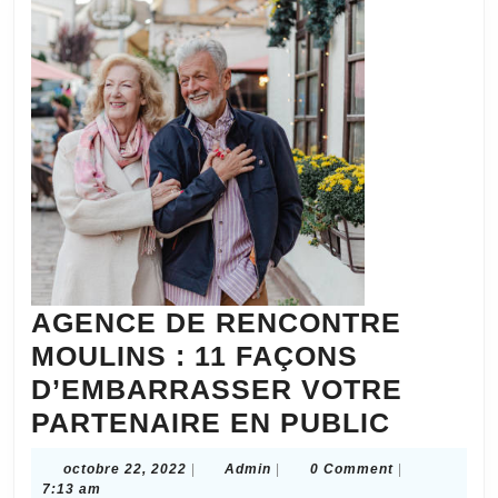
AGENCE DE RENCONTRE
MOULINS : 11 FAÇONS
D’EMBARRASSER VOTRE
AGENC
PARTENAIRE EN PUBLIC
DE
octobre
Admin
octobre 22, 2022
|
Admin
|
0 Comment
|
RENCO
22,
7:13 am