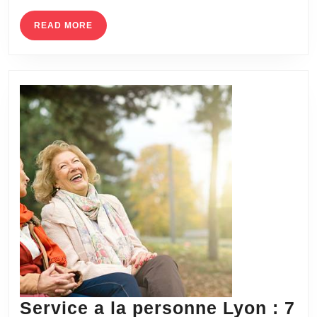
du
visage
READ
READ MORE
MORE
des
hommes
Service a la personne Lyon : 7