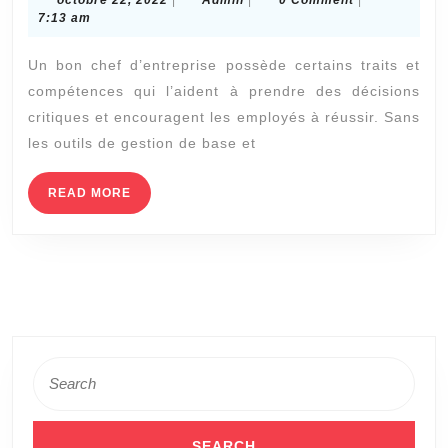
:
22,
7:13 am
2022
Liste
Un bon chef d’entreprise possède certains traits et
des
compétences qui l’aident à prendre des décisions
outils
critiques et encouragent les employés à réussir. Sans
de
les outils de gestion de base et
gestion
et
READ
READ MORE
MORE
des
compétences
en
leadership
nécessaires
Search
dans
for:
les
petites