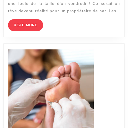
une foule de la taille d’un vendredi ! Ce serait un
MILIEU
rêve devenu réalité pour un propriétaire de bar. Les
DE
SEMAINE
READ
READ MORE
MORE
EN
4
ÉTAPES
FACILES