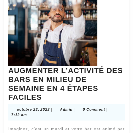
ont
besoin
de
soignant
à
domicile
AUGMENTER L’ACTIVITÉ DES
BARS EN MILIEU DE
SEMAINE EN 4 ÉTAPES
AUGMENTER
FACILES
L’ACTIVITÉ
octobre
Admin
octobre 22, 2022
|
Admin
|
0 Comment
|
DES
22,
7:13 am
2022
BARS
Imaginez, c’est un mardi et votre bar est animé par
EN