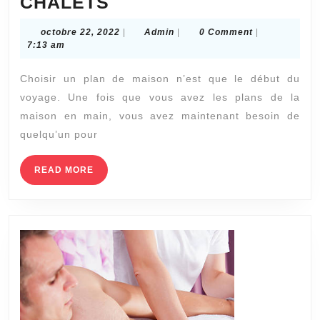
COMMENT
CHALETS
CHOISIR
octobre
Admin
octobre 22, 2022
|
Admin
|
0 Comment
|
UN
22,
7:13 am
2022
CONSTRUCTEUR
Choisir un plan de maison n’est que le début du
DE
voyage. Une fois que vous avez les plans de la
CHALETS
maison en main, vous avez maintenant besoin de
quelqu’un pour
READ
READ MORE
MORE