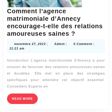
Comment l’agence
matrimoniale d’Annecy
encourage-t-elle des relations
Comment
amoureuses saines ?
l’agence
novembre
Admin
novembre 27, 2023
|
Admin
|
0 Comment
|
matrimonia
27,
11:21 am
2023
d’Annecy
Introduction L’agence matrimoniale d’Annecy a pour
encourage-
mission de favoriser des relations amoureuses saines
t-
et durables. Elle met en place des stratégies
elle
spécifiques pour atteindre cet objectif essentiel.
des
Conseillers Experts en
relations
READ
READ MORE
amoureuse
MORE
saines