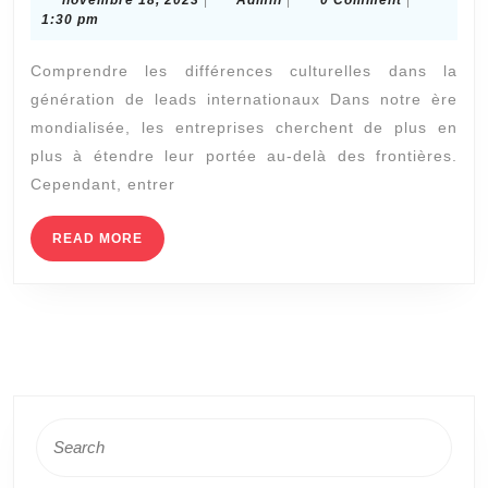
novembre 18, 2023
|
Admin
|
0 Comment
|
et
18,
1:30 pm
2023
Génération
Comprendre les différences culturelles dans la
de
génération de leads internationaux Dans notre ère
Leads
mondialisée, les entreprises cherchent de plus en
Internationaux
plus à étendre leur portée au-delà des frontières.
Cependant, entrer
READ
READ MORE
MORE
Search
for: