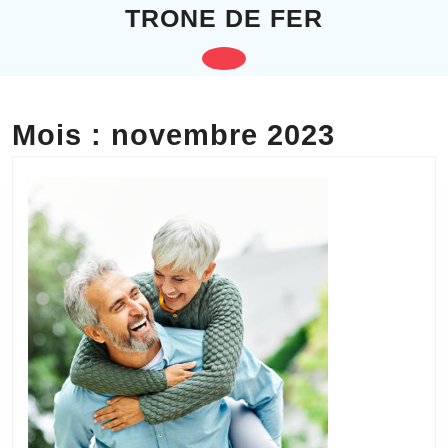
Skip
TRONE DE FER
to
content
Open
Skip
to
Button
content
Mois :
novembre 2023