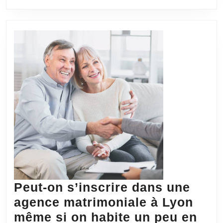
pour
améliorer
sa
communication
relationnelle
?
Peut-on s’inscrire dans une
agence matrimoniale à Lyon
même si on habite un peu en