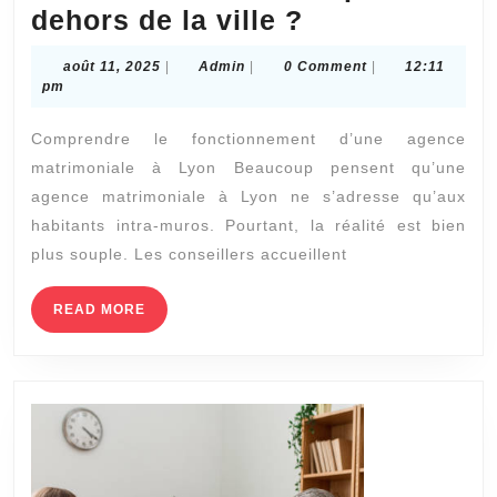
Peut-
dehors de la ville ?
on
août
Admin
août 11, 2025
|
Admin
|
0 Comment
|
12:11
s’inscrire
11,
pm
2025
dans
Comprendre le fonctionnement d’une agence
une
matrimoniale à Lyon Beaucoup pensent qu’une
agence
agence matrimoniale à Lyon ne s’adresse qu’aux
matrimoniale
habitants intra-muros. Pourtant, la réalité est bien
à
plus souple. Les conseillers accueillent
Lyon
READ
READ MORE
même
MORE
si
on
habite
un
peu