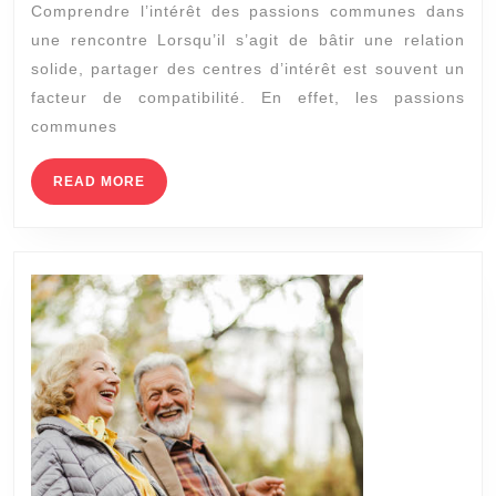
Comprendre l’intérêt des passions communes dans
elle
une rencontre Lorsqu’il s’agit de bâtir une relation
des
solide, partager des centres d’intérêt est souvent un
profils
facteur de compatibilité. En effet, les passions
spécifiques
communes
pour
READ
READ MORE
les
MORE
personnes
ayant
des
passions
communes
?