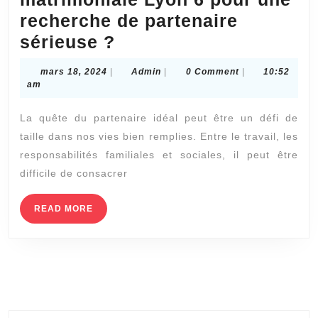
recherche de partenaire
Pourquoi
sérieuse ?
choisir
mars
Admin
mars 18, 2024
|
Admin
|
0 Comment
|
10:52
l’agence
18,
am
2024
matrimoniale
La quête du partenaire idéal peut être un défi de
Lyon
taille dans nos vies bien remplies. Entre le travail, les
6
responsabilités familiales et sociales, il peut être
pour
difficile de consacrer
une
recherche
READ
READ MORE
MORE
de
partenaire
sérieuse
?