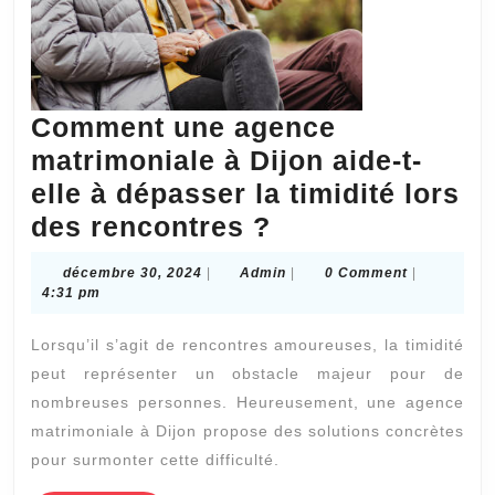
Comment une agence
matrimoniale à Dijon aide-t-
elle à dépasser la timidité lors
Comment
des rencontres ?
une
décembre
Admin
décembre 30, 2024
|
Admin
|
0 Comment
|
agence
30,
4:31 pm
2024
matrimoniale
Lorsqu’il s’agit de rencontres amoureuses, la timidité
à
peut représenter un obstacle majeur pour de
Dijon
nombreuses personnes. Heureusement, une agence
aide-
matrimoniale à Dijon propose des solutions concrètes
t-
pour surmonter cette difficulté.
elle