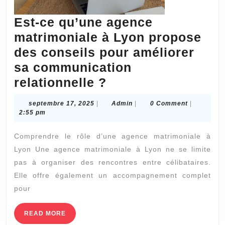
Est-ce qu’une agence
matrimoniale à Lyon propose
des conseils pour améliorer
sa communication
Est-
relationnelle ?
ce
septembre
Admin
septembre 17, 2025
|
Admin
|
0 Comment
|
qu’une
17,
2:55 pm
2025
agence
Comprendre le rôle d’une agence matrimoniale à
matrimoniale
Lyon Une agence matrimoniale à Lyon ne se limite
à
pas à organiser des rencontres entre célibataires.
Lyon
Elle offre également un accompagnement complet
propose
pour
des
READ
READ MORE
conseils
MORE