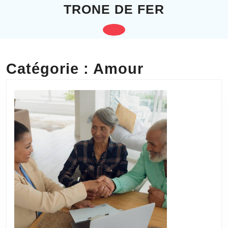
Skip
TRONE DE FER
to
content
Open
Skip
to
Button
content
Catégorie :
Amour