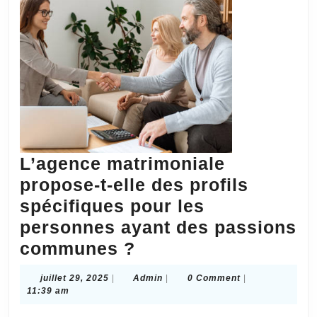
en
dehors
de
la
ville
?
L’agence matrimoniale
propose-t-elle des profils
spécifiques pour les
personnes ayant des passions
L’agence
communes ?
matrimoniale
juillet
Admin
juillet 29, 2025
|
Admin
|
0 Comment
|
propose-
29,
11:39 am
2025
t-