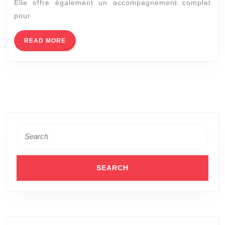
Elle offre également un accompagnement complet
propose
pour
des
conseils
READ
READ MORE
MORE
pour
améliorer
sa
communication
relationnelle
Search
?
for: