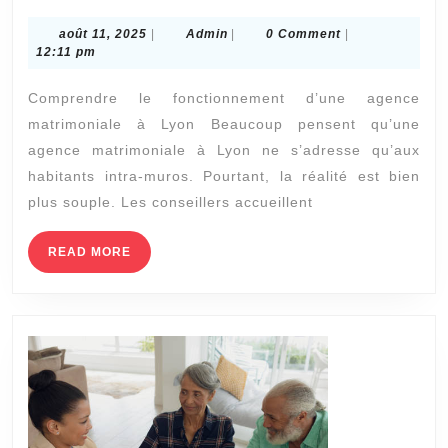
on
août
Admin
août 11, 2025
|
Admin
|
0 Comment
|
s’inscrire
11,
12:11 pm
dans
2025
Comprendre le fonctionnement d’une agence
une
matrimoniale à Lyon Beaucoup pensent qu’une
agence
agence matrimoniale à Lyon ne s’adresse qu’aux
matrimoniale
habitants intra-muros. Pourtant, la réalité est bien
à
plus souple. Les conseillers accueillent
Lyon
même
READ
READ MORE
MORE
si
on
habite
un
peu
en