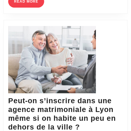
à
READ
READ MORE
MORE
dépasser
la
timidité
lors
des
rencontres
?
Peut-on s’inscrire dans une
agence matrimoniale à Lyon
même si on habite un peu en
Peut-
dehors de la ville ?