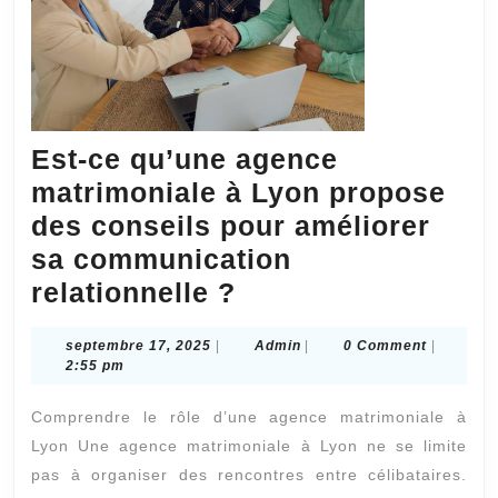
dehors
de
la
ville
?
Est-ce qu’une agence
matrimoniale à Lyon propose
des conseils pour améliorer
sa communication
Est-
relationnelle ?
ce
septembre
Admin
septembre 17, 2025
|
Admin
|
0 Comment
|
qu’une
17,
2:55 pm
agence
2025
Comprendre le rôle d’une agence matrimoniale à
matrimoniale
Lyon Une agence matrimoniale à Lyon ne se limite
à
pas à organiser des rencontres entre célibataires.
Lyon