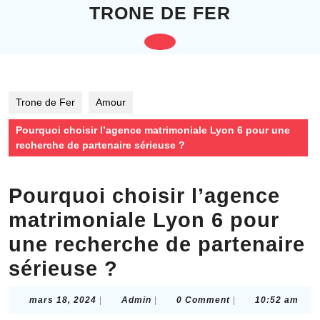
Skip
TRONE DE FER
to
content
Open
Skip
to
Button
content
Trone de Fer
Amour
Pourquoi choisir l’agence matrimoniale Lyon 6 pour une
recherche de partenaire sérieuse ?
Pourquoi choisir l’agence
matrimoniale Lyon 6 pour
une recherche de partenaire
sérieuse ?
mars
Admin
mars 18, 2024
|
Admin
|
0 Comment
|
10:52 am
18,