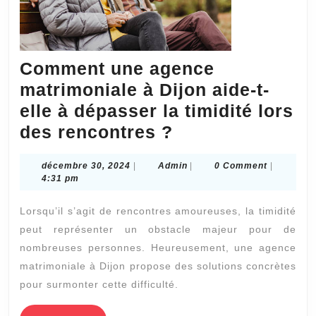
Comment une agence
matrimoniale à Dijon aide-t-
elle à dépasser la timidité lors
Comment
des rencontres ?
une
décembre
Admin
décembre 30, 2024
|
Admin
|
0 Comment
|
agence
30,
4:31 pm
matrimoniale
2024
Lorsqu’il s’agit de rencontres amoureuses, la timidité
à
peut représenter un obstacle majeur pour de
Dijon
nombreuses personnes. Heureusement, une agence
aide-
matrimoniale à Dijon propose des solutions concrètes
t-
pour surmonter cette difficulté.
elle