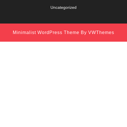
Uncategorized
Minimalist WordPress Theme
By VWThemes
Scroll
Up