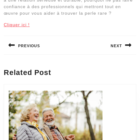
confiance à des professionnels qui mettront tout en
œuvre pour vous aider à trouver la perle rare ?
Cliquer ici !
Navigation
de
PREVIOUS
NEXT
l’article
Previous
Next
post:
post:
Related Post