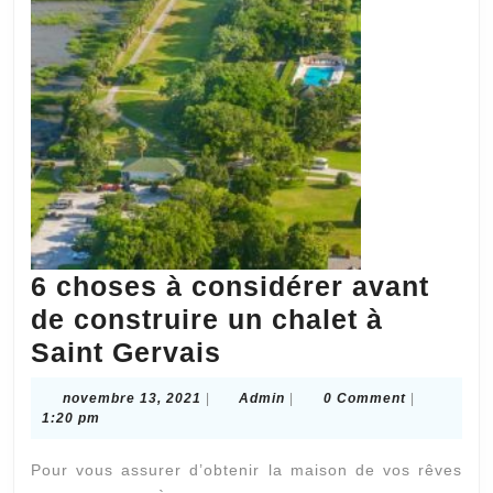
6 choses à considérer avant
de construire un chalet à
6
Saint Gervais
choses
novembre
Admin
novembre 13, 2021
|
Admin
|
0 Comment
|
à
13,
1:20 pm
2021
considérer
Pour vous assurer d’obtenir la maison de vos rêves
avant