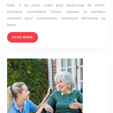
momen
liste, il ne nous reste plus beaucoup de choix.
pour
Certains conseillent l’hiver comme le meilleur
l’épila
moment pour commencer l’épilation définitive au
au
laser.
laser
READ
READ MORE
?
MORE