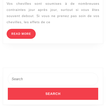
Vos chevilles sont soumises à de nombreuses
des
contraintes jour après jour, surtout si vous êtes
che
souvent debout. Si vous ne prenez pas soin de vos
en
chevilles, les effets de ce
bon
san
READ
READ MORE
MORE
Search
for: