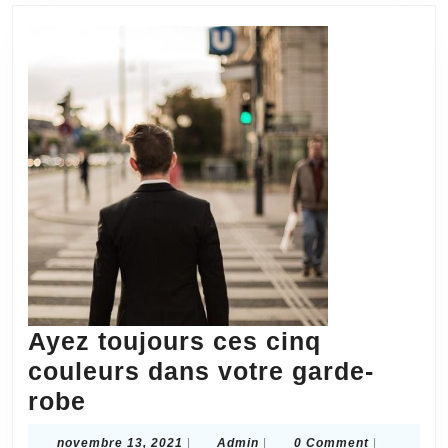
Ayez toujours ces cinq
couleurs dans votre garde-
Ayez
robe
toujours
novembre
Admin
novembre 13, 2021
|
Admin
|
0 Comment
|