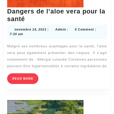
Dangers de l’aloe vera pour la
Dangers
santé
de
novembre
Admin
novembre 14, 2021
|
Admin
|
0 Comment
|
l’aloe
14,
7:30 am
2021
vera
Malgré ses nombreux avantages pour la santé, l’aloe
pour
vera peut également présenter des risques. Il s’agit
la
notamment de : Allergie cutanée Certaines personnes
santé
peuvent être hypersensibles à certains ingrédients de
READ
READ MORE
MORE