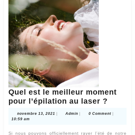
Quel est le meilleur moment
Quel
pour l’épilation au laser ?
est
novembre
Admin
novembre 13, 2021
|
Admin
|
0 Comment
|
le
13,
10:59 am
2021
meilleu
Si nous pouvons officiellement rayer l’été de notre