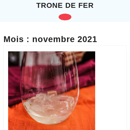
Skip
TRONE DE FER
to
content
Open
Skip
to
Button
content
Mois :
novembre 2021