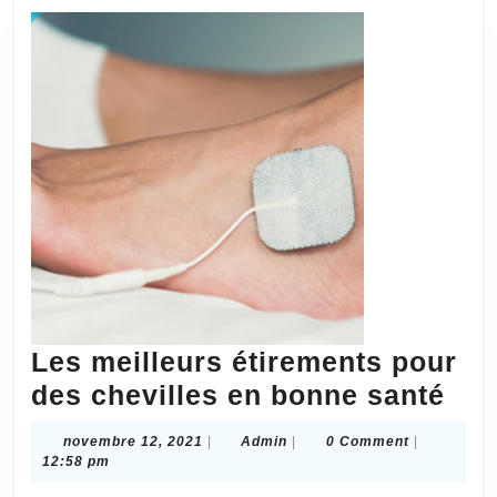
Les meilleurs étirements pour
Les
des chevilles en bonne santé
mei
novembre
Admin
novembre 12, 2021
|
Admin
|
0 Comment
|
éti
12,
12:58 pm
2021
pou