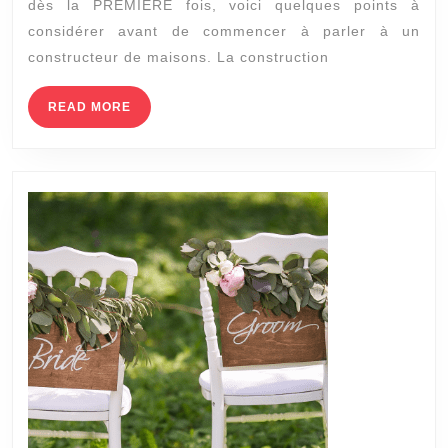
dès la PREMIÈRE fois, voici quelques points à
de
considérer avant de commencer à parler à un
construire
constructeur de maisons. La construction
un
chalet
READ
READ MORE
MORE
à
Saint
Gervais