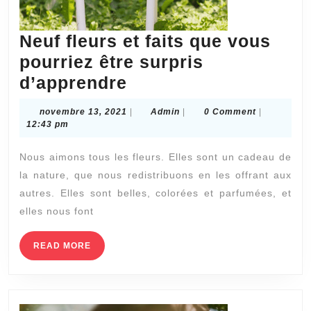
Neuf fleurs et faits que vous
pourriez être surpris
Neuf
d’apprendre
fleurs
novembre
Admin
novembre 13, 2021
|
Admin
|
0 Comment
|
et
13,
12:43 pm
2021
faits
Nous aimons tous les fleurs. Elles sont un cadeau de
que
la nature, que nous redistribuons en les offrant aux
vous
autres. Elles sont belles, colorées et parfumées, et
pourriez
elles nous font
être
surpris
READ
READ MORE
MORE
d’apprendre