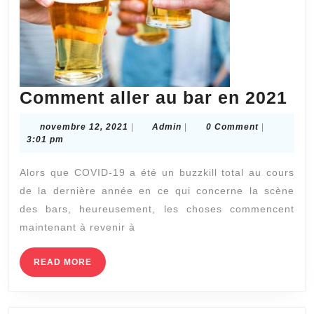
Co
Comment aller au bar en 2021
all
novembre
Admin
novembre 12, 2021
|
Admin
|
0 Comment
|
au
12,
3:01 pm
2021
ba
Alors que COVID-19 a été un buzzkill total au cours
en
de la dernière année en ce qui concerne la scène
20
des bars, heureusement, les choses commencent
maintenant à revenir à
READ
READ MORE
MORE