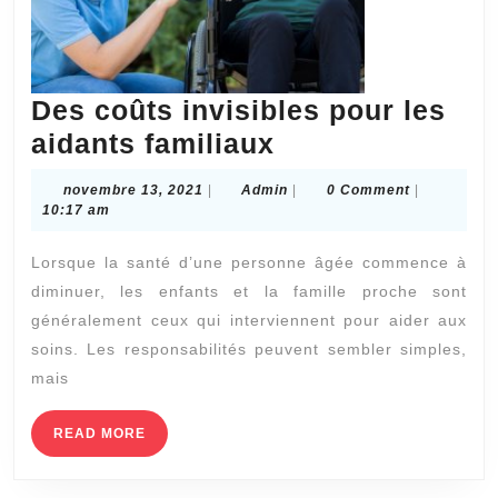
Des coûts invisibles pour les
Des
aidants familiaux
coûts
novembre
Admin
novembre 13, 2021
|
Admin
|
0 Comment
|
invisibles
13,
10:17 am
2021
pour
Lorsque la santé d’une personne âgée commence à
les
diminuer, les enfants et la famille proche sont
aidants
généralement ceux qui interviennent pour aider aux
familiaux
soins. Les responsabilités peuvent sembler simples,
mais
READ
READ MORE
MORE