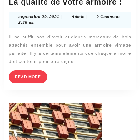
La
La qualité de votre armoire :
qual
septembre
Admin
septembre 20, 2021
|
Admin
|
0 Comment
|
de
20,
2:38 am
votr
2021
Il ne suffit pas d’avoir quelques morceaux de bois
armo
attachés ensemble pour avoir une armoire vintage
:
parfaite. Il y a certains éléments que chaque armoire
doit contenir pour être digne
READ
READ MORE
MORE