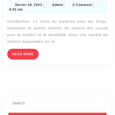
février
Admin
février 18, 2023
|
Admin
|
0 Comment
|
maison
18,
6:51 am
Paris
2023
Introduction: Le choix du matériau pour les draps,
:
serviettes et autres articles de maison est crucial
Quel
pour le confort et la durabilité. Avec une variété de
est
options disponibles sur le
le
meilleur
READ
READ MORE
MORE
matériau
pour
le
linge
de
maison
Search
for:
?