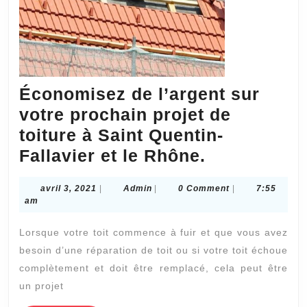
Économisez de l’argent sur
votre prochain projet de
toiture à Saint Quentin-
Économise
Fallavier et le Rhône.
de
avril
Admin
avril 3, 2021
|
Admin
|
0 Comment
|
7:55
l’argent
3,
am
sur
2021
Lorsque votre toit commence à fuir et que vous avez
votre
besoin d’une réparation de toit ou si votre toit échoue
prochain
complètement et doit être remplacé, cela peut être
projet
un projet
de