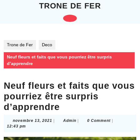
Skip
TRONE DE FER
to
content
Open
Skip
to
Button
content
Trone de Fer
Deco
Neuf fleurs et faits que vous pourriez être surpris
d’apprendre
Neuf fleurs et faits que vous
pourriez être surpris
d’apprendre
novembre
Admin
novembre 13, 2021
|
Admin
|
0 Comment
|
13,
12:43 pm
2021