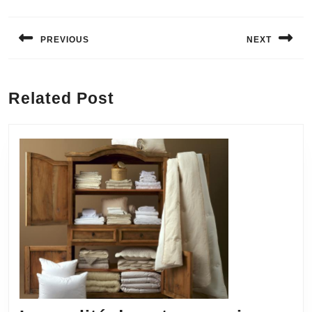
Navigation
de
PREVIOUS
NEXT
l’article
Previous
Next
post:
post:
Related Post