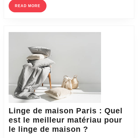
toiture
READ
READ MORE
MORE
à
Saint
Quentin-
Fallavier
et
le
Rhône.
Linge de maison Paris : Quel
est le meilleur matériau pour
Linge
le linge de maison ?
de