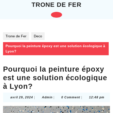
Skip
TRONE DE FER
to
content
Open
Skip
to
Button
content
Trone de Fer
Deco
Pourquoi la peinture époxy est une solution écologique à
Lyon?
Pourquoi la peinture époxy
est une solution écologique
à Lyon?
avril
Admin
avril 29, 2024
|
Admin
|
0 Comment
|
12:48 pm
29,
2024