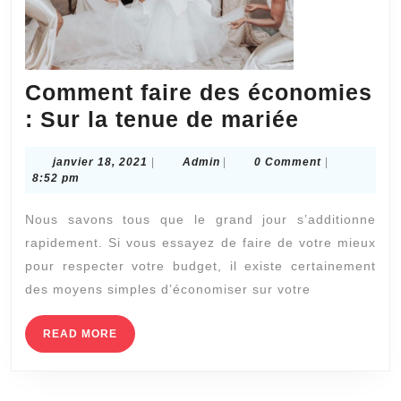
Comment faire des économies
Commen
: Sur la tenue de mariée
faire
janvier
Admin
janvier 18, 2021
|
Admin
|
0 Comment
|
des
18,
8:52 pm
économi
2021
Nous savons tous que le grand jour s’additionne
:
rapidement. Si vous essayez de faire de votre mieux
Sur
pour respecter votre budget, il existe certainement
la
des moyens simples d’économiser sur votre
tenue
de
READ
READ MORE
MORE
mariée