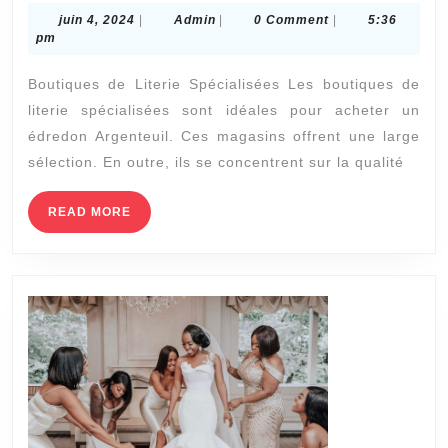
sont
juin
Admin
juin 4, 2024
|
Admin
|
0 Comment
|
5:36
les
4,
pm
meilleurs
2024
Boutiques de Literie Spécialisées Les boutiques de
endroits
literie spécialisées sont idéales pour acheter un
pour
édredon Argenteuil. Ces magasins offrent une large
trouver
sélection. En outre, ils se concentrent sur la qualité
un
édredon
READ
READ MORE
MORE
à
Argenteui
?