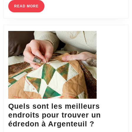
PER
READ
READ MORE
MORE
Quels sont les meilleurs
endroits pour trouver un
Quels
édredon à Argenteuil ?