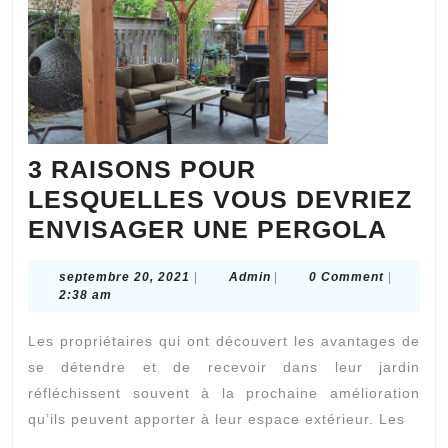
3 RAISONS POUR
LESQUELLES VOUS DEVRIEZ
3
ENVISAGER UNE PERGOLA
RAI
septembre
Admin
septembre 20, 2021
|
Admin
|
0 Comment
|
POU
20,
2:38 am
LES
2021
Les propriétaires qui ont découvert les avantages de
VOU
se détendre et de recevoir dans leur jardin
DEV
réfléchissent souvent à la prochaine amélioration
ENV
qu’ils peuvent apporter à leur espace extérieur. Les
UNE