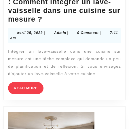
: Comment intégrer un lave-
vaisselle dans une cuisine sur
Création
mesure ?
Cuisines
avril
Admin
avril 25, 2023
|
Admin
|
0 Comment
|
7:11
sur
25,
am
mesure
2023
Intégrer un lave-vaisselle dans une cuisine sur
Le
mesure est une tâche complexe qui demande un peu
Perreux-
de planification et de réflexion. Si vous envisagez
sur-
d’ajouter un lave-vaisselle à votre cuisine
Marne
: Comment
READ
READ MORE
MORE
intégrer
un
lave-
vaisselle