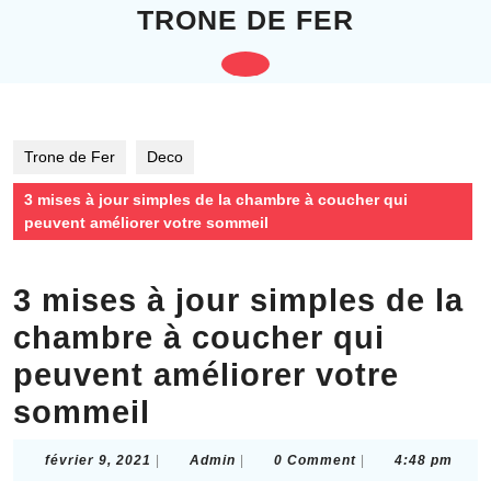
Skip
TRONE DE FER
to
content
Open
Skip
to
Button
content
Trone de Fer
Deco
3 mises à jour simples de la chambre à coucher qui
peuvent améliorer votre sommeil
3 mises à jour simples de la
chambre à coucher qui
peuvent améliorer votre
sommeil
février
Admin
février 9, 2021
|
Admin
|
0 Comment
|
4:48 pm
9,