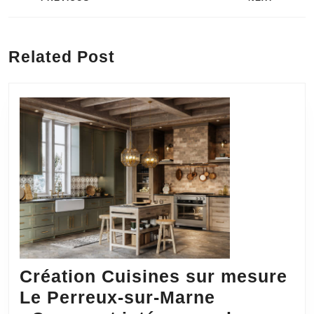
de
l’article
Previous
Next
post:
post:
Related Post
Création Cuisines sur mesure
Le Perreux-sur-Marne