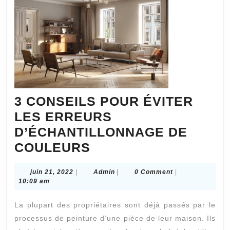
dans
une
cuisine
sur
mesure
?
3 CONSEILS POUR ÉVITER
LES ERREURS
D’ÉCHANTILLONNAGE DE
3
COULEURS
CONSEILS
juin
Admin
juin 21, 2022
|
Admin
|
0 Comment
|
POUR
21,
10:09 am
ÉVITER
2022
La plupart des propriétaires sont déjà passés par le
LES
processus de peinture d’une pièce de leur maison. Ils
ERREURS