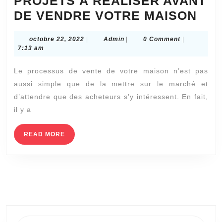
PROJETS À RÉALISER AVANT
CH
DE VENDRE VOTRE MAISON
LY
octobre
Admin
octobre 22, 2022
|
Admin
|
0 Comment
|
:
22,
7:13 am
PR
2022
Le processus de vente de votre maison n’est pas
À
aussi simple que de la mettre sur le marché et
RÉA
d’attendre que des acheteurs s’y intéressent. En fait,
AV
il y a
DE
VE
READ
READ MORE
MORE
VO
MA
Search