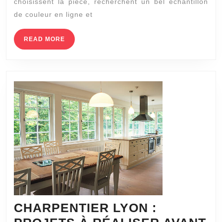
choisissent la pièce, recherchent un bel échantillon
D’ÉCHANTILLONNA
de couleur en ligne et
DE
COULEURS
READ
READ MORE
MORE
CHARPENTIER LYON :