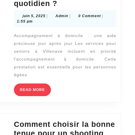
Quels
quotidien ?
a-
sont
t-
juin
Admin
juin 5, 2025
|
Admin
|
0 Comment
|
les
5,
1:55 pm
il
2025
services
une
Accompagnement à domicile : une aide
pour
rotation
précieuse jour après jour Les services pour
seniors
?
seniors à Villenave incluent en priorité
à
l’accompagnement à domicile. Cette
Villenave
prestation est essentielle pour les personnes
les
âgées
plus
READ
READ MORE
utiles
MORE
au
quotidien
?
Comment choisir la bonne
tenue pour un shooting