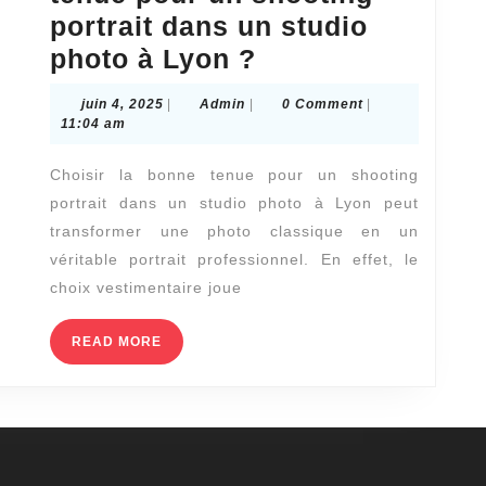
portrait dans un studio
Comment
photo à Lyon ?
choisir
juin
Admin
juin 4, 2025
|
Admin
|
0 Comment
|
la
4,
11:04 am
2025
bonne
Choisir la bonne tenue pour un shooting
tenue
portrait dans un studio photo à Lyon peut
pour
transformer une photo classique en un
un
véritable portrait professionnel. En effet, le
shooting
choix vestimentaire joue
portrait
READ
READ MORE
dans
MORE
un
studio
photo
à