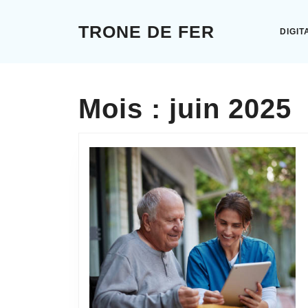
Skip
to
TRONE DE FER
DIGIT
content
Skip
to
content
Mois :
juin 2025