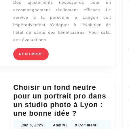
Des ajustements nécessaires pour un
des
accompagnement réellement efficace Le
évaluations
service à la personne à Langon doit
régulières
impérativement s’adapter à l’évolution de
pour
l’état de santé des bénéficiaires. Pour cela,
ajuster
des évaluations
le
READ
READ MORE
service
MORE
à
la
personne
Choisir un fond neutre
à
pour un portrait pro dans
Langon
un studio photo à Lyon :
selon
Choisir
une bonne idée ?
l’état
un
de
juin
Admin
juin 6, 2025
|
Admin
|
0 Comment
|