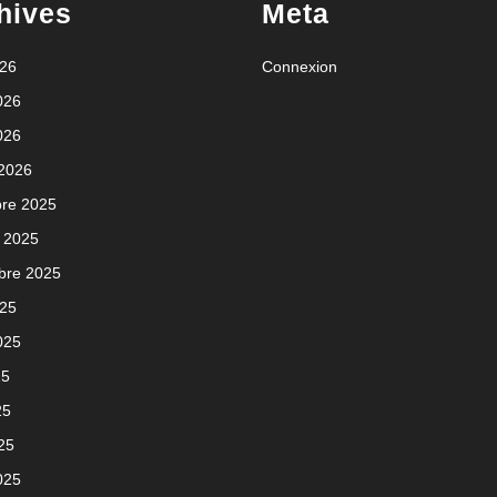
hives
Meta
Lyon
?
026
Connexion
2026
026
 2026
re 2025
 2025
bre 2025
025
2025
25
25
025
025