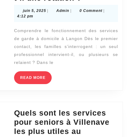
idée
ce
?
juin
Admin
juin 5, 2025
|
Admin
|
0 Comment
|
qu’un
5,
4:12 pm
2025
seul
Comprendre le fonctionnement des services
intervenant
de garde à domicile à Langon Dès le premier
assure
contact, les familles s’interrogent : un seul
les
professionnel intervient-il, ou plusieurs se
services
relaient ? Dans le
de
READ
READ MORE
garde
MORE
à
domicile
à
Quels sont les services
Langon,
pour seniors à Villenave
ou
les plus utiles au
y