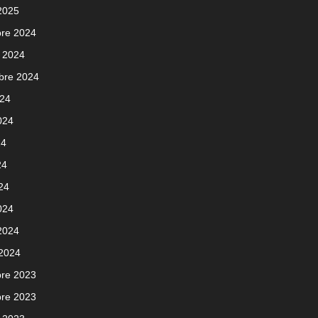
 2025
re 2024
 2024
bre 2024
024
2024
24
24
024
024
 2024
 2024
re 2023
re 2023