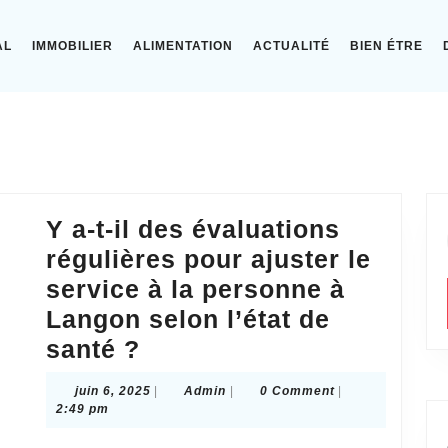
AL
IMMOBILIER
ALIMENTATION
ACTUALITÉ
BIEN ÉTRE
Y a-t-il des évaluations
régulières pour ajuster le
service à la personne à
Langon selon l’état de
Y
santé ?
a-
juin
Admin
juin 6, 2025
|
Admin
|
0 Comment
|
t-
6,
2:49 pm
2025
il