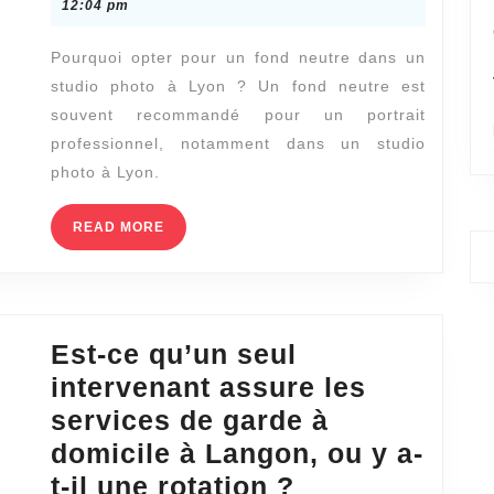
fond
6,
12:04 pm
santé
2025
neutre
?
Pourquoi opter pour un fond neutre dans un
pour
studio photo à Lyon ? Un fond neutre est
un
souvent recommandé pour un portrait
portrait
professionnel, notamment dans un studio
pro
photo à Lyon.
dans
READ
READ MORE
un
MORE
studio
photo
à
Est-ce qu’un seul
Lyon
intervenant assure les
:
services de garde à
une
domicile à Langon, ou y a-
bonne
Est-
t-il une rotation ?