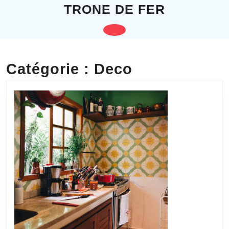
Skip
TRONE DE FER
to
content
Open
Skip
to
Button
content
Catégorie :
Deco