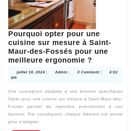
Pourquoi opter pour une
cuisine sur mesure à Saint-
Maur-des-Fossés pour une
Pourquoi
meilleure ergonomie ?
opter
juillet
Admin
juillet 10, 2024
|
Admin
|
0 Comment
|
4:02
pour
10,
pm
2024
une
Une conception adaptée à vos besoins spécifiques
cuisine
Opter pour une cuisine sur mesure à Saint-Maur-des-
sur
Fossés permet de répondre précisément à vos
mesure
besoins. Par conséquent, chaque élément est pensé
à
pour s’adapter
Saint-