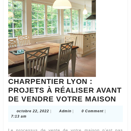
linge
de
maison
?
CHARPENTIER LYON :
PROJETS À RÉALISER AVANT
CH
DE VENDRE VOTRE MAISON
LY
octobre
Admin
octobre 22, 2022
|
Admin
|
0 Comment
|
:
22,
7:13 am
2022
PR
Le processus de vente de votre maison n’est pas