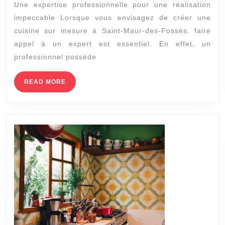
Une expertise professionnelle pour une réalisation
pour
impeccable Lorsque vous envisagez de créer une
une
cuisine sur mesure à Saint-Maur-des-Fossés, faire
cuisine
appel à un expert est essentiel. En effet, un
sur
professionnel possède
mesure
READ
READ MORE
à
MORE
Saint-
Maur-
des-
Fossés
?