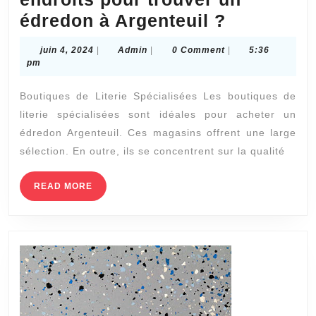
Quels
édredon à Argenteuil ?
sont
juin
Admin
juin 4, 2024
|
Admin
|
0 Comment
|
5:36
les
4,
pm
2024
meilleurs
Boutiques de Literie Spécialisées Les boutiques de
endroits
literie spécialisées sont idéales pour acheter un
pour
édredon Argenteuil. Ces magasins offrent une large
trouver
sélection. En outre, ils se concentrent sur la qualité
un
édredon
READ
READ MORE
MORE
à
Argenteui
?