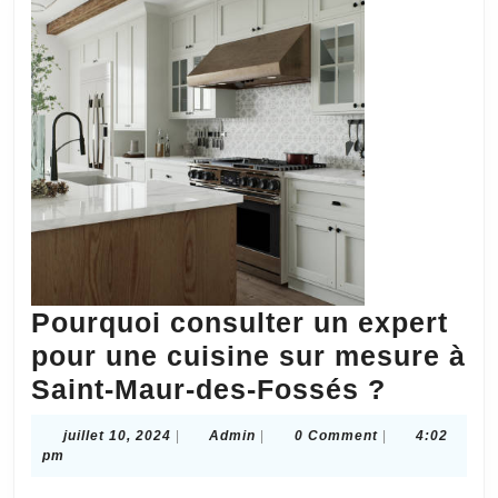
Pourquoi consulter un expert
pour une cuisine sur mesure à
Pourqu
Saint-Maur-des-Fossés ?
consult
juillet
Admin
juillet 10, 2024
|
Admin
|
0 Comment
|
4:02
un
10,
pm
2024
expert