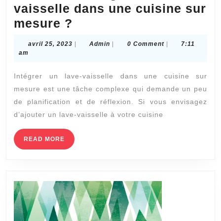
vaisselle dans une cuisine sur
Création
mesure ?
Cuisines
avril
Admin
avril 25, 2023
|
Admin
|
0 Comment
|
7:11
sur
25,
am
2023
mesure
Intégrer un lave-vaisselle dans une cuisine sur
Le
mesure est une tâche complexe qui demande un peu
Perreux-
de planification et de réflexion. Si vous envisagez
sur-
d’ajouter un lave-vaisselle à votre cuisine
Marne
: Comment
READ
READ MORE
MORE
intégrer
un
lave-
vaisselle
dans