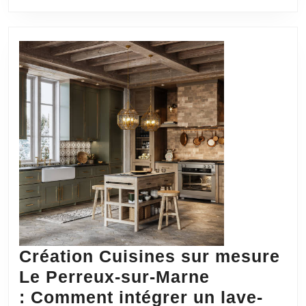
existants
dans
un
nouveau
design
d’architecture
intérieure
Lyon?
Création Cuisines sur mesure
Le Perreux-sur-Marne
: Comment intégrer un lave-