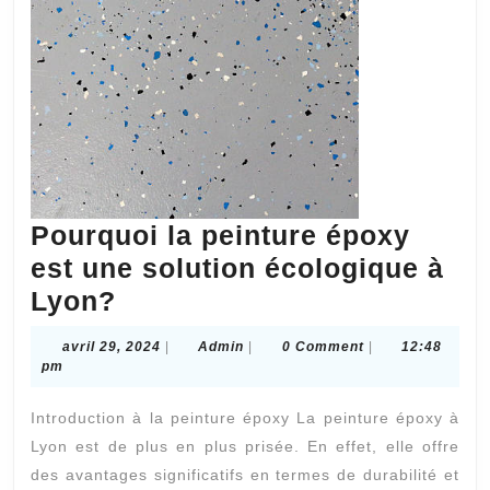
Pourquoi la peinture époxy
est une solution écologique à
Pourquoi
Lyon?
la
avril
Admin
avril 29, 2024
|
Admin
|
0 Comment
|
12:48
peinture
29,
pm
2024
époxy
Introduction à la peinture époxy La peinture époxy à
est
Lyon est de plus en plus prisée. En effet, elle offre
une
des avantages significatifs en termes de durabilité et