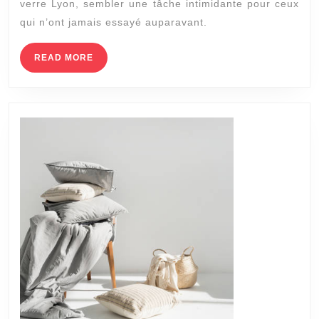
verre Lyon, sembler une tâche intimidante pour ceux
: Peu
qui n’ont jamais essayé auparavant.
on
pein
READ
READ MORE
MORE
sur
du
papi
peint
toile
de
verr
?