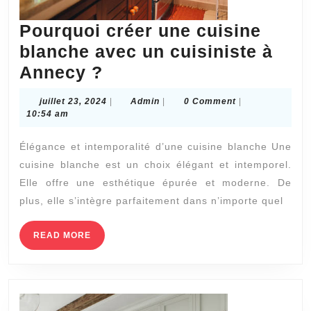
Pourquoi créer une cuisine
blanche avec un cuisiniste à
Pourquoi
Annecy ?
créer
juillet
Admin
juillet 23, 2024
|
Admin
|
0 Comment
|
une
23,
10:54 am
2024
cuisine
Élégance et intemporalité d’une cuisine blanche Une
blanche
cuisine blanche est un choix élégant et intemporel.
avec
Elle offre une esthétique épurée et moderne. De
un
plus, elle s’intègre parfaitement dans n’importe quel
cuisiniste
à
READ
READ MORE
MORE
Annecy
?