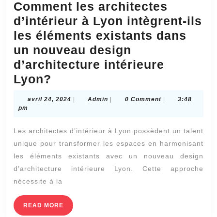
Comment les architectes
d’intérieur à Lyon intègrent-ils
les éléments existants dans
un nouveau design
d’architecture intérieure
Comment
Lyon?
les
avril
Admin
avril 24, 2024
|
Admin
|
0 Comment
|
3:48
architectes
24,
pm
2024
d’intérieur
Les architectes d’intérieur à Lyon possèdent un talent
à
unique pour transformer les espaces en harmonisant
Lyon
les éléments existants avec un nouveau design
intègrent-
d’architecture intérieure Lyon. Cette approche
ils
nécessite à la
les
READ
READ MORE
éléments
MORE