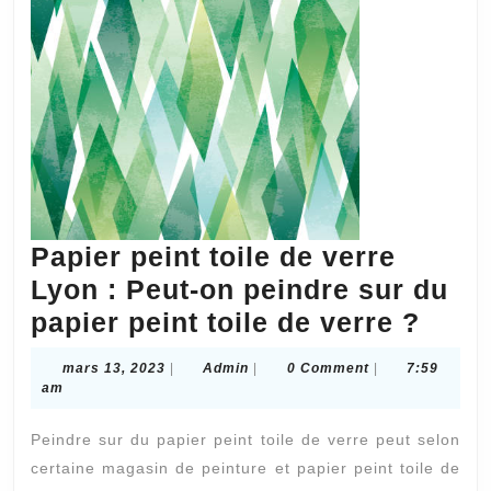
une
cuisine
sur
mesure
?
Papier peint toile de verre
Lyon : Peut-on peindre sur du
Papi
papier peint toile de verre ?
peint
mars
Admin
mars 13, 2023
|
Admin
|
0 Comment
|
7:59
toile
13,
am
2023
de
Peindre sur du papier peint toile de verre peut selon
verr
certaine magasin de peinture et papier peint toile de
Lyon