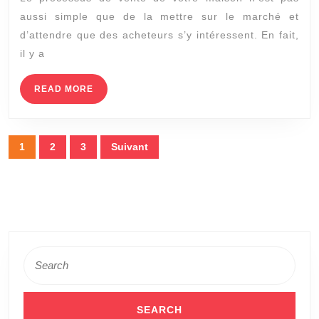
À
aussi simple que de la mettre sur le marché et
RÉA
d’attendre que des acheteurs s’y intéressent. En fait,
AV
il y a
DE
VE
READ
READ MORE
MORE
VO
MA
Pagination
1
2
3
Suivant
des
publications
Search
for: