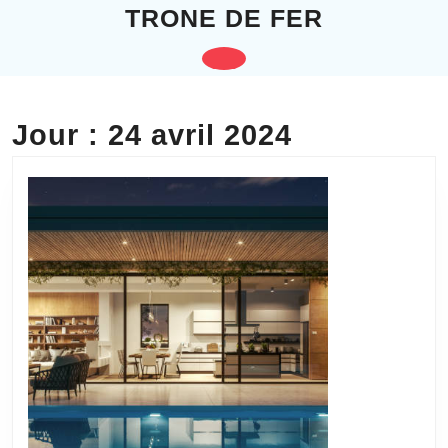
Skip
TRONE DE FER
to
content
Open
Skip
to
Button
content
Jour :
24 avril 2024