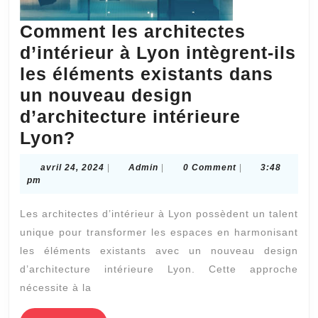
Comment les architectes
d’intérieur à Lyon intègrent-ils
les éléments existants dans
un nouveau design
d’architecture intérieure
Comment
Lyon?
les
avril
Admin
avril 24, 2024
|
Admin
|
0 Comment
|
3:48
architectes
24,
pm
2024
d’intérieur
Les architectes d’intérieur à Lyon possèdent un talent
à
unique pour transformer les espaces en harmonisant
Lyon
les éléments existants avec un nouveau design
intègrent-
d’architecture intérieure Lyon. Cette approche
ils
nécessite à la
les