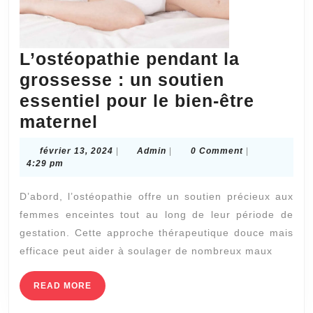
L’ostéopathie pendant la
grossesse : un soutien
essentiel pour le bien-être
L’ostéopathie
maternel
pendant
février
Admin
février 13, 2024
|
Admin
|
0 Comment
|
la
13,
4:29 pm
2024
grossesse
D’abord, l’ostéopathie offre un soutien précieux aux
:
femmes enceintes tout au long de leur période de
un
gestation. Cette approche thérapeutique douce mais
soutien
efficace peut aider à soulager de nombreux maux
essentiel
pour
READ
READ MORE
MORE
le