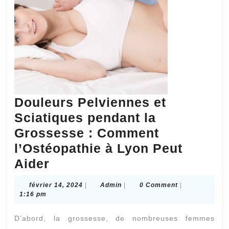
Douleurs Pelviennes et
Sciatiques pendant la
Grossesse : Comment
l’Ostéopathie à Lyon Peut
Douleurs
Aider
Pelviennes
février
Admin
février 14, 2024
|
Admin
|
0 Comment
|
et
14,
1:16 pm
2024
Sciatiques
D’abord, la grossesse, de nombreuses femmes
pendant