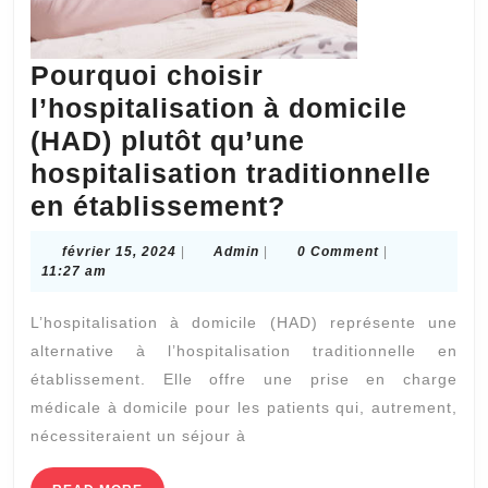
Pourquoi choisir
l’hospitalisation à domicile
(HAD) plutôt qu’une
hospitalisation traditionnelle
Pourquoi
en établissement?
choisir
février
Admin
février 15, 2024
|
Admin
|
0 Comment
|
l’hospitalisati
15,
11:27 am
2024
à
L’hospitalisation à domicile (HAD) représente une
domicile
alternative à l’hospitalisation traditionnelle en
(HAD)
établissement. Elle offre une prise en charge
plutôt
médicale à domicile pour les patients qui, autrement,
qu’une
nécessiteraient un séjour à
hospitalisatio