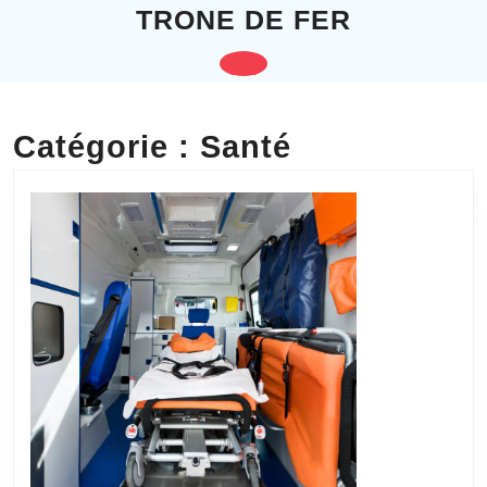
Skip
TRONE DE FER
to
content
Open
Skip
to
Button
content
Catégorie :
Santé