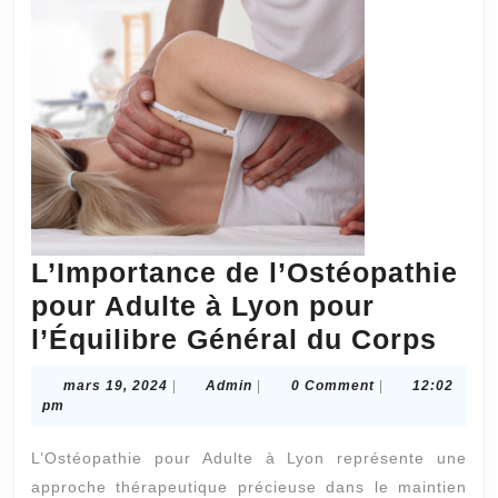
L’Importance de l’Ostéopathie
pour Adulte à Lyon pour
L’Im
l’Équilibre Général du Corps
de
mars
Admin
mars 19, 2024
|
Admin
|
0 Comment
|
12:02
l’Os
19,
pm
2024
pou
L’Ostéopathie pour Adulte à Lyon représente une
Adul
approche thérapeutique précieuse dans le maintien