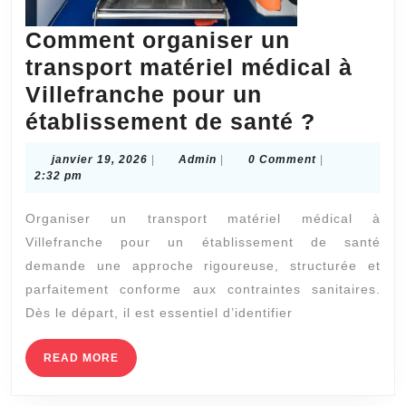
Comment organiser un
transport matériel médical à
Villefranche pour un
Comme
établissement de santé ?
organis
janvier
Admin
janvier 19, 2026
|
Admin
|
0 Comment
|
un
19,
2:32 pm
2026
transpo
Organiser un transport matériel médical à
matérie
Villefranche pour un établissement de santé
médical
demande une approche rigoureuse, structurée et
à
parfaitement conforme aux contraintes sanitaires.
Villefr
Dès le départ, il est essentiel d’identifier
pour
READ
READ MORE
un
MORE
établis