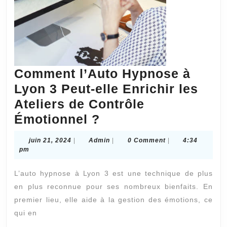
Comment l’Auto Hypnose à
Lyon 3 Peut-elle Enrichir les
Ateliers de Contrôle
Comment
Émotionnel ?
l’Auto
juin
Admin
juin 21, 2024
|
Admin
|
0 Comment
|
4:34
Hypnose
21,
pm
2024
à
L’auto hypnose à Lyon 3 est une technique de plus
Lyon
en plus reconnue pour ses nombreux bienfaits. En
3
premier lieu, elle aide à la gestion des émotions, ce
Peut-
qui en
elle