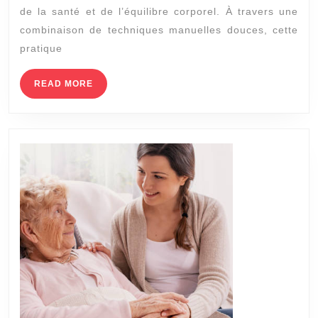
à
de la santé et de l’équilibre corporel. À travers une
Lyo
combinaison de techniques manuelles douces, cette
pou
pratique
l’Éq
READ
READ MORE
Gén
MORE
du
Cor