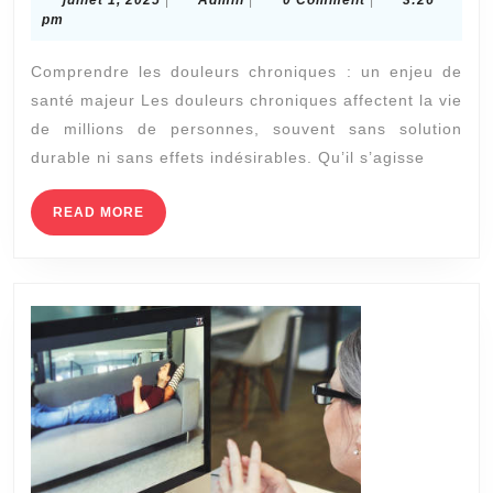
juillet 1, 2025
|
Admin
|
0 Comment
|
3:26
elle
1,
pm
2025
traiter
Comprendre les douleurs chroniques : un enjeu de
les
santé majeur Les douleurs chroniques affectent la vie
douleurs
de millions de personnes, souvent sans solution
chroniques
durable ni sans effets indésirables. Qu’il s’agisse
sans
effets
READ
READ MORE
MORE
secondaires
?