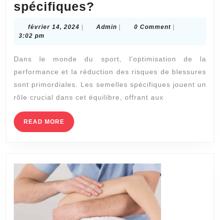
Pourquoi
spécifiques?
les
février
Admin
février 14, 2024
|
Admin
|
0 Comment
|
sportifs
14,
3:02 pm
2024
ont-
Dans le monde du sport, l’optimisation de la
ils
performance et la réduction des risques de blessures
besoin
sont primordiales. Les semelles spécifiques jouent un
de
rôle crucial dans cet équilibre, offrant aux
semelles
spécifiques?
READ
READ MORE
MORE