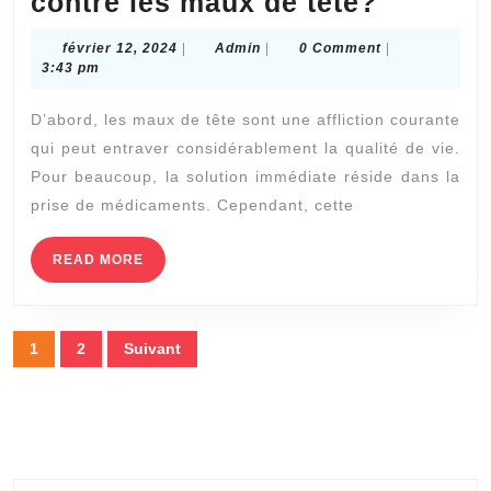
Commen
contre les maux de tête?
l’ostéop
février
Admin
février 12, 2024
|
Admin
|
0 Comment
|
peut-
12,
3:43 pm
2024
elle
D’abord, les maux de tête sont une affliction courante
aider
qui peut entraver considérablement la qualité de vie.
à
Pour beaucoup, la solution immédiate réside dans la
réduire
prise de médicaments. Cependant, cette
la
dépend
READ
READ MORE
MORE
aux
médica
Pagination
1
2
Suivant
contre
des
les
publications
maux
de