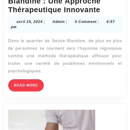
Blandine : Une Approche
Hypnos
Thérapeutique Innovante
Régress
avril
Admin
avril 19, 2024
|
Admin
|
0 Comment
|
4:57
à
19,
pm
2024
Sainte-
Dans le quartier de Sainte-Blandine, de plus en plus
Blandin
de personnes se tournent vers l’hypnose régressive
:
comme une méthode thérapeutique efficace pour
Une
traiter une variété de problèmes émotionnels et
Approc
psychologiques.
Thérape
READ
READ MORE
Innovan
MORE