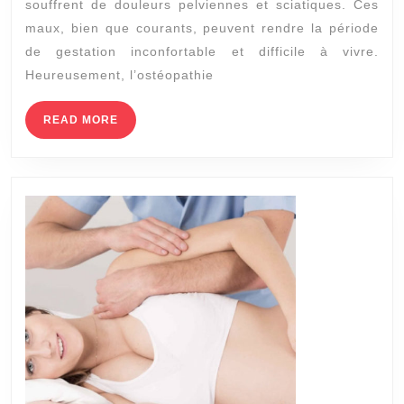
souffrent de douleurs pelviennes et sciatiques. Ces
la
maux, bien que courants, peuvent rendre la période
Grossesse
de gestation inconfortable et difficile à vivre.
:
Heureusement, l’ostéopathie
Comment
READ
READ MORE
l’Ostéopathie
MORE
à
Lyon
Peut
Aider