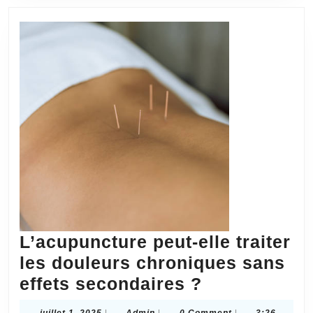
de
santé
?
L’acupuncture peut-elle traiter
les douleurs chroniques sans
L’acupunctu
effets secondaires ?
peut-
juillet
Admin