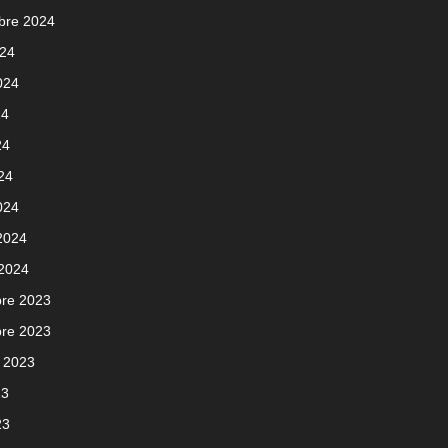
bre 2024
024
2024
24
24
024
024
 2024
 2024
re 2023
re 2023
 2023
23
23