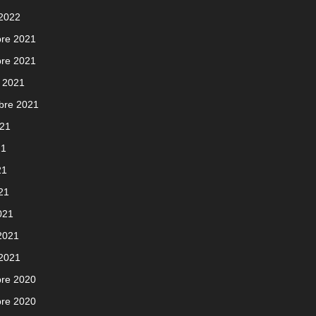
 2022
re 2021
re 2021
 2021
bre 2021
021
21
21
021
021
 2021
 2021
re 2020
re 2020