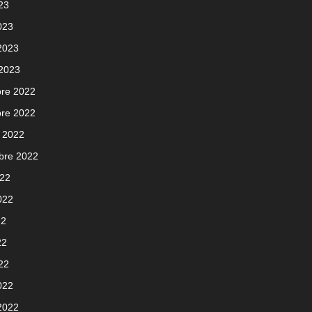
023
023
 2023
 2023
re 2022
re 2022
 2022
bre 2022
022
2022
22
22
022
022
 2022