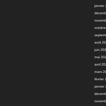
janvier
décemb
novemb
octobre
septem
août 2
juin 20
mai 20
avril 2
mars 2
février
janvier
décemb
novemb