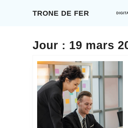
Skip
to
TRONE DE FER
DIGIT
content
Skip
to
content
Jour :
19 mars 2