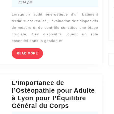
Dispositifs
19,
1:20 pm
2024
de
Lorsqu’un audit énergétique d’un bâtiment
Mesure
tertiaire est réalisé, l’évaluation des dispositifs
et
de mesure et de contrôle constitue une étape
de
cruciale. Ces dispositifs jouent un rôle
Contrôle
essentiel dans la gestion et
lors
READ
READ MORE
d’un
MORE
Audit
Énergétique
d’un
L’Importance de
Bâtiment
l’Ostéopathie pour Adulte
Tertiaire
à Lyon pour l’Équilibre
L’Importance
Général du Corps
de