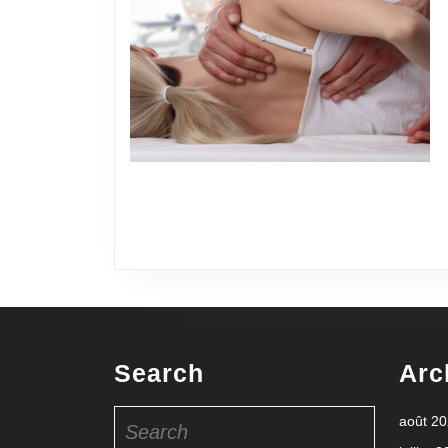
Search
Arc
Search
août 2
for: