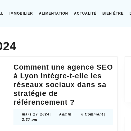
AL
IMMOBILIER
ALIMENTATION
ACTUALITÉ
BIEN ÉTRE
024
Comment une agence SEO
à Lyon intègre-t-elle les
réseaux sociaux dans sa
stratégie de
Comment
référencement ?
une
mars
Admin
mars 19, 2024
|
Admin
|
0 Comment
|
agence
19,
2:37 pm
2024
SEO