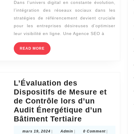
Dans l’univers digital en constante évolution,
à
l’intégration des réseaux sociaux dans les
Lyon
stratégies de référencement devient cruciale
intègre-
pour les entreprises désireuses d’optimiser
t-
leur visibilité en ligne. Une Agence SEO à
elle
READ
READ MORE
les
MORE
réseaux
sociaux
dans
L’Évaluation des
sa
Dispositifs de Mesure et
stratégie
de Contrôle lors d’un
de
Audit Énergétique d’un
référencement
L’Évaluation
Bâtiment Tertiaire
?
des
mars
Admin
mars 19, 2024
|
Admin
|
0 Comment
|