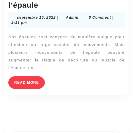
Principaux
l’épaule
signes
septembre
Admin
septembre 10, 2022
|
Admin
|
0 Comment
|
d’une
10,
4:31 pm
2022
déchirure
Nos épaules sont conçues de manière unique pour
du
effectuer un large éventail de mouvements. Mais
muscle
plusieurs mouvements de l’épaule peuvent
de
augmenter le risque de déchirure du muscle de
l’épaule
l’épaule, un
READ
READ MORE
MORE