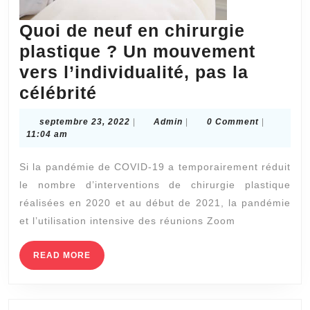
Quoi de neuf en chirurgie
plastique ? Un mouvement
vers l’individualité, pas la
Quoi
célébrité
de
septembre
Admin
septembre 23, 2022
|
Admin
|
0 Comment
|
neuf
23,
11:04 am
2022
en
Si la pandémie de COVID-19 a temporairement réduit
chirurgie
le nombre d’interventions de chirurgie plastique
plastique
réalisées en 2020 et au début de 2021, la pandémie
?
et l’utilisation intensive des réunions Zoom
Un
mouvement
READ
READ MORE
MORE
vers
l’individualité,