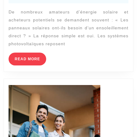
2022
t-
De nombreux amateurs d’énergie solaire et
elle
acheteurs potentiels se demandent souvent : « Les
l’efficacité
panneaux solaires ont-ils besoin d’un ensoleillement
des
direct ? » La réponse simple est oui. Les systèmes
panneaux
photovoltaïques reposent
solaires
READ
READ MORE
?
MORE