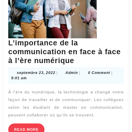
L’importance de la
communication en face à face
L’importance
à l’ère numérique
de
septembre
Admin
septembre 23, 2022
|
Admin
|
0 Comment
|
la
23,
9:01 am
2022
communication
À l’ère du numérique, la technologie a changé notre
en
façon de travailler et de communiquer. Les collègues
face
selon les étudiant de master en communication,
à
peuvent collaborer où qu’ils se trouvent,
face
à
READ
READ MORE