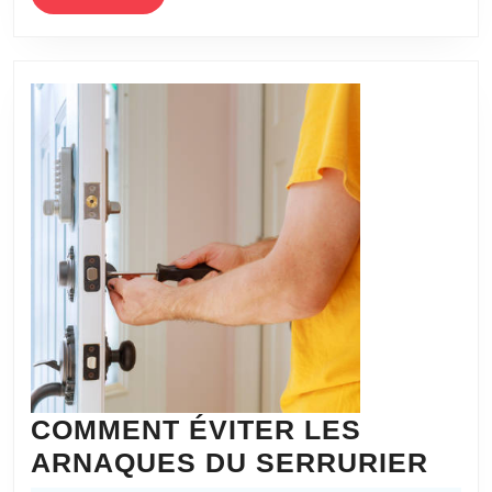
MORE
l’ère
numérique
COMMENT ÉVITER LES
COM
ARNAQUES DU SERRURIER