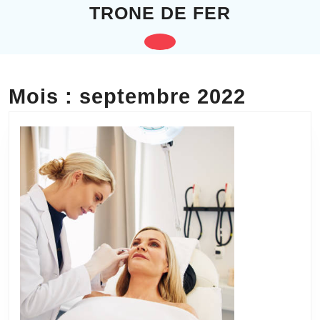
Skip
TRONE DE FER
to
content
Open
Skip
to
Button
content
Mois :
septembre 2022