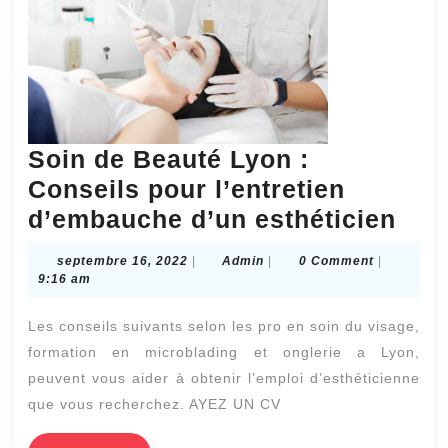
Soin de Beauté Lyon :
Conseils pour l’entretien
Soi
d’embauche d’un esthéticien
de
septembre
Admin
septembre 16, 2022
|
Admin
|
0 Comment
|
Bea
16,
9:16 am
2022
Lyo
Les conseils suivants selon les pro en soin du visage,
:
formation en microblading et onglerie a Lyon,
Con
peuvent vous aider à obtenir l’emploi d’esthéticienne
pou
que vous recherchez. AYEZ UN CV
l’en