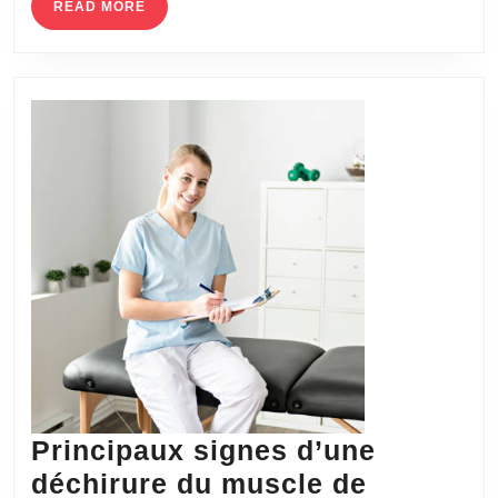
d’e
READ
READ MORE
MORE
d’u
esth
Principaux signes d’une
déchirure du muscle de