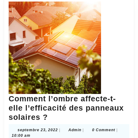
pas
la
célébrité
Comment l’ombre affecte-t-
elle l’efficacité des panneaux
Comment
solaires ?
l’ombre
septembre
Admin
septembre 23, 2022
|
Admin
|
0 Comment
|
affecte-
23,
10:00 am