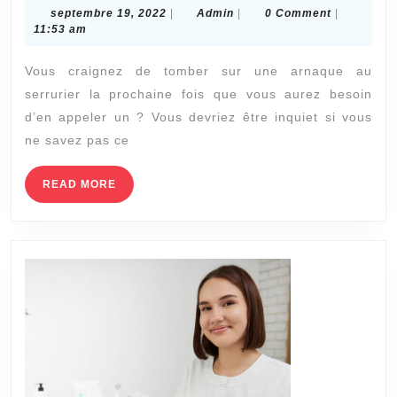
ÉVI
septembre
Admin
septembre 19, 2022
|
Admin
|
0 Comment
|
LES
19,
11:53 am
2022
ARN
Vous craignez de tomber sur une arnaque au
DU
serrurier la prochaine fois que vous aurez besoin
SER
d’en appeler un ? Vous devriez être inquiet si vous
ne savez pas ce
READ
READ MORE
MORE