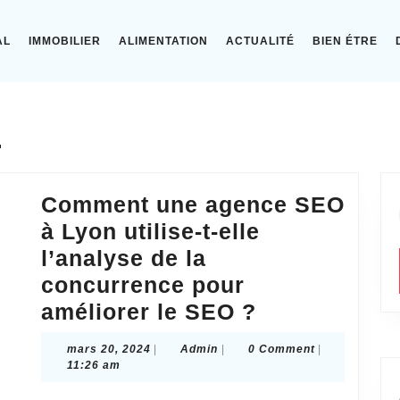
AL
IMMOBILIER
ALIMENTATION
ACTUALITÉ
BIEN ÉTRE
4
Comment une agence SEO
à Lyon utilise-t-elle
l’analyse de la
concurrence pour
Comment
améliorer le SEO ?
une
mars
Admin
mars 20, 2024
|
Admin
|
0 Comment
|
agence
20,
11:26 am
2024
SEO