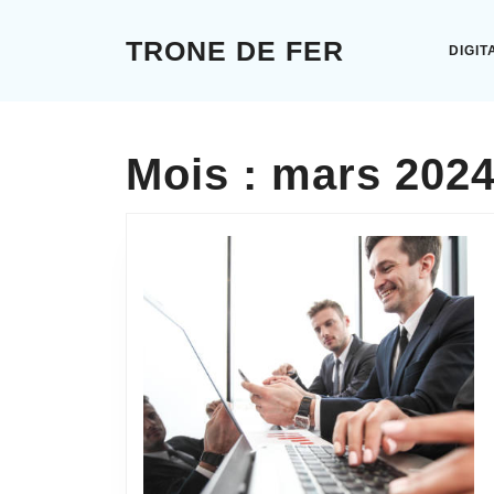
Skip
to
TRONE DE FER
DIGIT
content
Skip
to
content
Mois :
mars 202