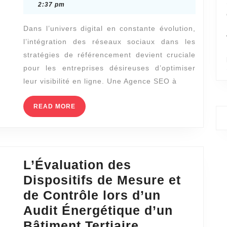
agence
19,
2:37 pm
2024
SEO
Dans l’univers digital en constante évolution,
à
l’intégration des réseaux sociaux dans les
Lyon
stratégies de référencement devient cruciale
intègre-
pour les entreprises désireuses d’optimiser
t-
leur visibilité en ligne. Une Agence SEO à
elle
READ
READ MORE
les
MORE
réseaux
sociaux
dans
L’Évaluation des
sa
Dispositifs de Mesure et
stratégie
de Contrôle lors d’un
de
Audit Énergétique d’un
référencement
L’Évaluation
Bâtiment Tertiaire