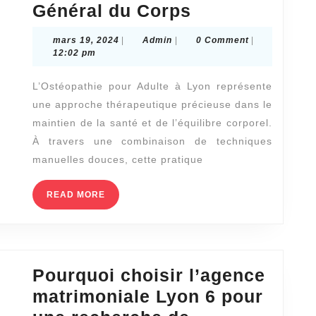
L’Importance
Général du Corps
de
mars
Admin
mars 19, 2024
|
Admin
|
0 Comment
|
l’Ostéopathie
19,
12:02 pm
2024
pour
L’Ostéopathie pour Adulte à Lyon représente
Adulte
une approche thérapeutique précieuse dans le
à
maintien de la santé et de l’équilibre corporel.
Lyon
À travers une combinaison de techniques
pour
manuelles douces, cette pratique
l’Équilibre
READ
READ MORE
Général
MORE
du
Corps
Pourquoi choisir l’agence
matrimoniale Lyon 6 pour