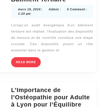
?
des
mars
Admin
mars 19, 2024
|
Admin
|
0 Comment
|
Dispositifs
19,
1:20 pm
2024
de
Lorsqu’un audit énergétique d’un bâtiment
Mesure
tertiaire est réalisé, l’évaluation des dispositifs
et
de mesure et de contrôle constitue une étape
de
cruciale. Ces dispositifs jouent un rôle
Contrôle
essentiel dans la gestion et
lors
READ
READ MORE
d’un
MORE
Audit
Énergétique
d’un
L’Importance de
Bâtiment
l’Ostéopathie pour Adulte
Tertiaire
à Lyon pour l’Équilibre