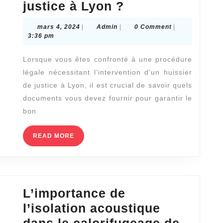
Quels
justice à Lyon ?
documents
mars
Admin
mars 4, 2024
|
Admin
|
0 Comment
|
dois-
4,
3:36 pm
2024
je
Lorsque vous êtes confronté à une procédure
fournir
légale nécessitant l’intervention d’un huissier
à
de justice à Lyon, il est crucial de savoir quels
un
documents vous devez fournir pour garantir le
huissier
bon
de
READ
READ MORE
justice
MORE
à
Lyon
?
L’importance de
l’isolation acoustique
dans le calorifugeage de