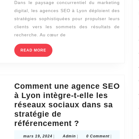
Dans le paysage concurrentiel du marketing
à
digital, les agences SEO à Lyon déploient des
Lyon
stratégies sophistiquées pour propulser leurs
utilise-
clients vers les sommets des résultats de
t-
recherche. Au cœur de
elle
READ
READ MORE
l’analyse
MORE
de
la
concurrence
Comment une agence SEO
pour
à Lyon intègre-t-elle les
améliorer
réseaux sociaux dans sa
le
stratégie de
SEO
Comment
référencement ?
?
une
mars
Admin
mars 19, 2024
|
Admin
|
0 Comment
|