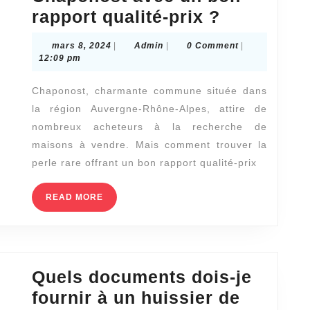
Comment
rapport qualité-prix ?
identifier
mars
Admin
mars 8, 2024
|
Admin
|
0 Comment
|
une
8,
12:09 pm
2024
maison
Chaponost, charmante commune située dans
à
la région Auvergne-Rhône-Alpes, attire de
vendre
nombreux acheteurs à la recherche de
à
maisons à vendre. Mais comment trouver la
Chaponos
perle rare offrant un bon rapport qualité-prix
avec
READ
READ MORE
un
MORE
bon
rapport
qualité-
Quels documents dois-je
prix
fournir à un huissier de
?