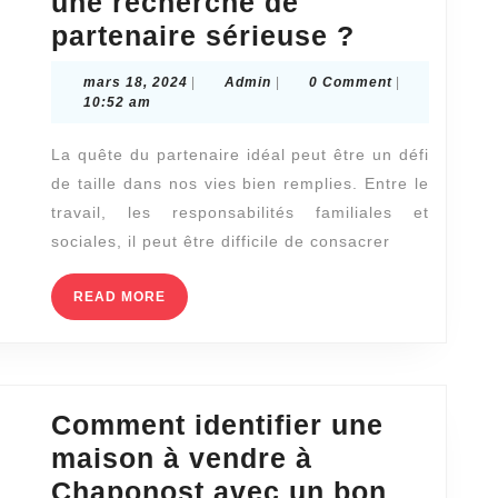
une recherche de
Pourquoi
partenaire sérieuse ?
choisir
mars
Admin
mars 18, 2024
|
Admin
|
0 Comment
|
l’agence
18,
10:52 am
2024
matrimoni
La quête du partenaire idéal peut être un défi
Lyon
de taille dans nos vies bien remplies. Entre le
6
travail, les responsabilités familiales et
pour
sociales, il peut être difficile de consacrer
une
recherche
READ
READ MORE
MORE
de
partenair
sérieuse
Comment identifier une
?
maison à vendre à
Chaponost avec un bon