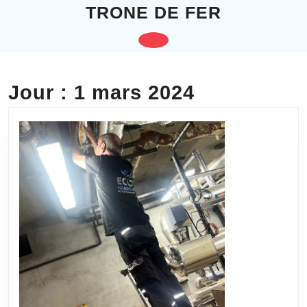
Skip
TRONE DE FER
to
content
Open
Skip
to
Button
content
Jour :
1 mars 2024