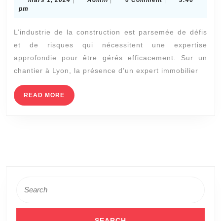
mars 1, 2024
|
Admin
|
0 Comment
|
3:46
Expert
1,
pm
2024
Immobilier
L’industrie de la construction est parsemée de défis
à
et de risques qui nécessitent une expertise
Lyon
approfondie pour être gérés efficacement. Sur un
Contribue
chantier à Lyon, la présence d’un expert immobilier
à
la
READ
READ MORE
MORE
Gestion
des
Risques
sur
un
Search
Chantier
for:
?