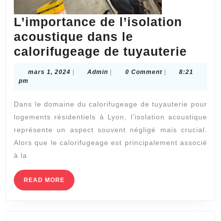
L’importance de l’isolation
acoustique dans le
L’imp
calorifugeage de tuyauterie
de
mars
Admin
mars 1, 2024
|
Admin
|
0 Comment
|
8:21
l’isol
1,
pm
2024
acou
Dans le domaine du calorifugeage de tuyauterie pour
dans
logements résidentiels à Lyon, l’isolation acoustique
le
représente un aspect souvent négligé mais crucial.
calor
Alors que le calorifugeage est principalement associé
de
à la
tuyau
READ
READ MORE
MORE