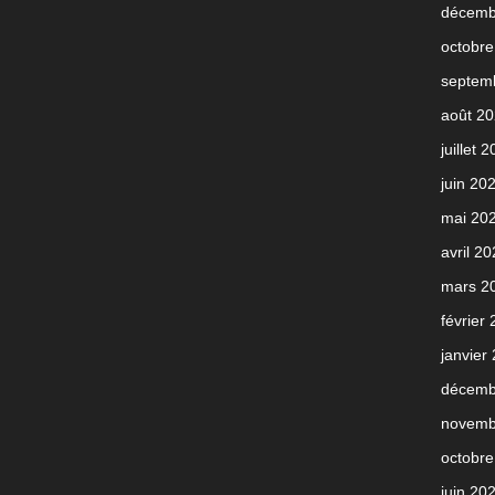
décemb
octobre
septem
août 2
juillet 
juin 20
mai 20
avril 2
mars 2
février
janvier
décemb
novemb
octobre
juin 20