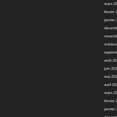
mars 2
février
janvier
décemb
novemb
octobre
septem
août 2
juin 20
mai 20
avril 2
mars 2
février
janvier
décemb