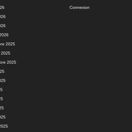
026
Connexion
2026
026
 2026
re 2025
 2025
bre 2025
025
2025
25
25
025
025
 2025