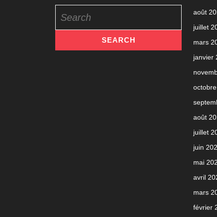
Search
août 2
for:
juillet 
mars 2
janvier
novemb
octobre
septem
août 2
juillet 
juin 20
mai 20
avril 2
mars 2
février