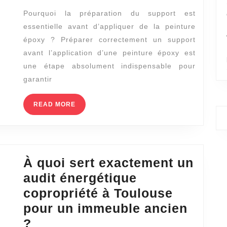
une
Pourquoi la préparation du support est
surface
essentielle avant d’appliquer de la peinture
avant
époxy ? Préparer correctement un support
d’appliquer
avant l’application d’une peinture époxy est
de
une étape absolument indispensable pour
la
garantir
peinture
READ
READ MORE
époxy
MORE
?
À quoi sert exactement un
audit énergétique
copropriété à Toulouse
pour un immeuble ancien
À
?