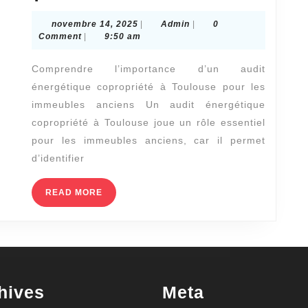
quoi
novembre
Admin
novembre 14, 2025
|
Admin
|
0
sert
14,
Comment
|
9:50 am
2025
exactement
Comprendre l’importance d’un audit
un
énergétique copropriété à Toulouse pour les
audit
immeubles anciens Un audit énergétique
énergétique
copropriété à Toulouse joue un rôle essentiel
copropriété
pour les immeubles anciens, car il permet
à
d’identifier
Toulouse
READ
READ MORE
pour
MORE
un
immeuble
ancien
?
hives
Meta