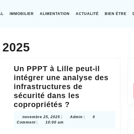
AL
IMMOBILIER
ALIMENTATION
ACTUALITÉ
BIEN ÉTRE
 2025
Un PPPT à Lille peut-il
intégrer une analyse des
infrastructures de
sécurité dans les
Un
copropriétés ?
PPPT
novembre
Admin
novembre 25, 2025
|
Admin
|
0
à
25,
Comment
|
10:00 am
2025
Lille