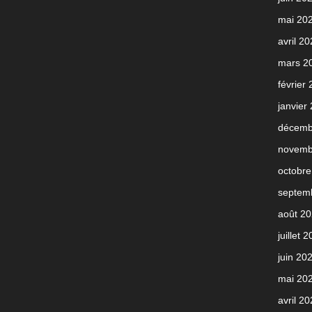
mai 20
avril 2
mars 2
février
janvier
décemb
novemb
octobre
septem
août 2
juillet 
juin 20
mai 20
avril 2