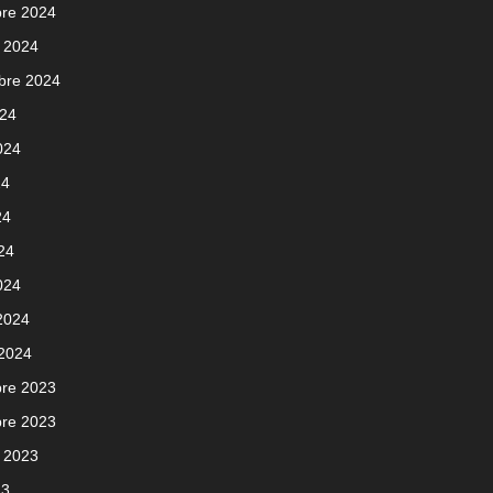
re 2024
 2024
bre 2024
024
2024
24
24
024
024
 2024
 2024
re 2023
re 2023
 2023
23