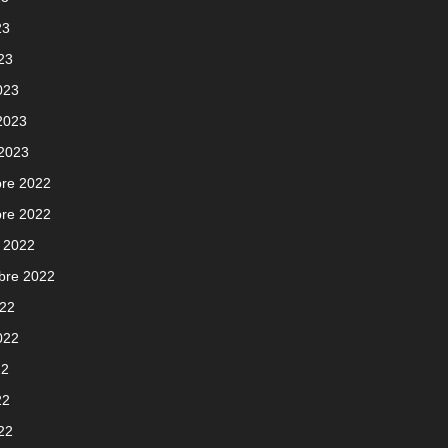
23
023
023
 2023
 2023
re 2022
re 2022
 2022
bre 2022
022
2022
22
22
022