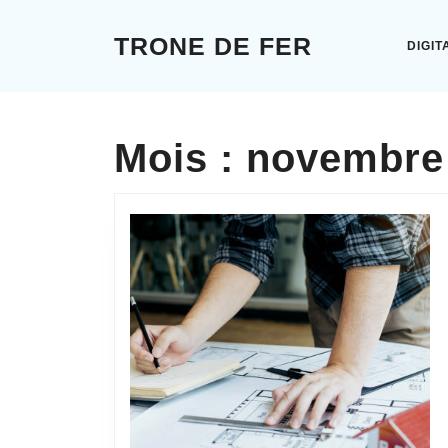
Skip
to
TRONE DE FER
DIGIT
content
Skip
to
content
Mois :
novembre