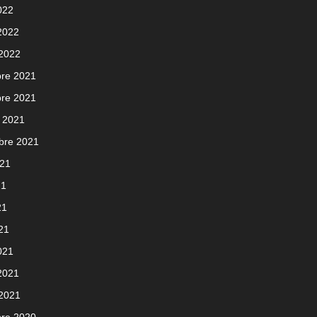
022
 2022
 2022
re 2021
re 2021
 2021
bre 2021
021
21
21
021
021
 2021
 2021
re 2020