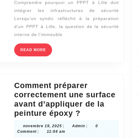
Comprendre pourquoi un PPPT à Lille doit
peut-
intégrer les infrastructures de sécurité
il
Lorsqu’un syndic réfléchit à la préparation
intégrer
d’un PPPT à Lille, la question de la sécurité
une
interne de l’immeuble
analyse
READ
READ MORE
des
MORE
infrastructures
de
sécurité
Comment préparer
dans
correctement une surface
les
avant d’appliquer de la
copropriétés
Comment
peinture époxy ?
?
préparer
novembre
Admin
novembre 19, 2025
|
Admin
|
0
correctement
19,
Comment
|
11:04 am
2025