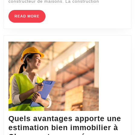
constructeur de maisons. La construction
un
chalet
READ
READ MORE
MORE
à
Saint
Gervais
Quels avantages apporte une
estimation bien immobilier à