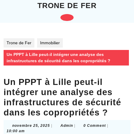
Skip
TRONE DE FER
to
content
Open
Skip
to
Button
content
Trone de Fer
Immobilier
Un PPPT à Lille peut-il intégrer une analyse des
infrastructures de sécurité dans les copropriétés ?
Un PPPT à Lille peut-il
intégrer une analyse des
infrastructures de sécurité
dans les copropriétés ?
novembre
Admin
novembre 25, 2025
|
Admin
|
0 Comment
|
25,
10:00 am