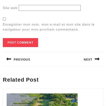
Site web
Enregistrer mon nom, mon e-mail et mon site dans le
navigateur pour mon prochain commentaire.
Navigation
de
PREVIOUS
NEXT
l’article
Previous
Next
post:
post:
Related Post