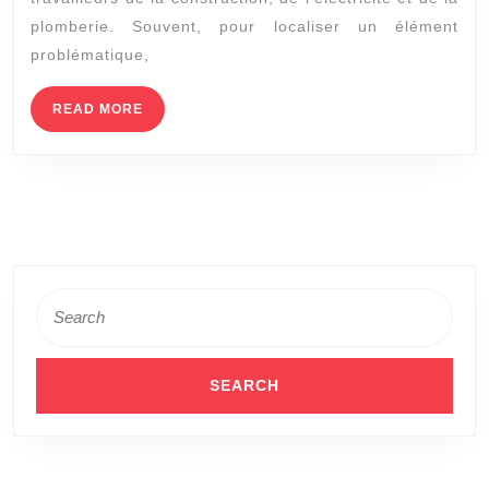
un
plomberie. Souvent, pour localiser un élément
outil
problématique,
essenti
pour
READ
READ MORE
MORE
les
projets
de
constru
?
Search
for: