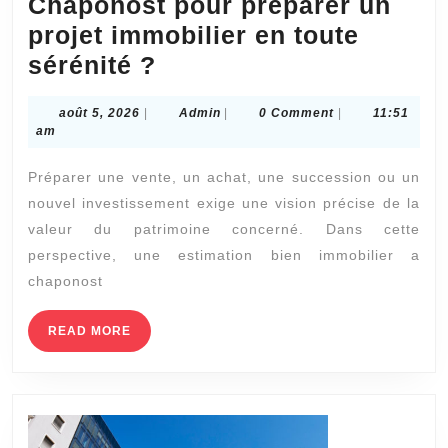
Chaponost pour préparer un
projet immobilier en toute
Quels
sérénité ?
avantages
août
Admin
août 5, 2026
|
Admin
|
0 Comment
|
11:51
apporte
5,
am
une
2026
Préparer une vente, un achat, une succession ou un
estimation
nouvel investissement exige une vision précise de la
bien
valeur du patrimoine concerné. Dans cette
immobilier
perspective, une estimation bien immobilier a
à
chaponost
Chaponost
pour
READ
READ MORE
MORE
préparer
un
projet