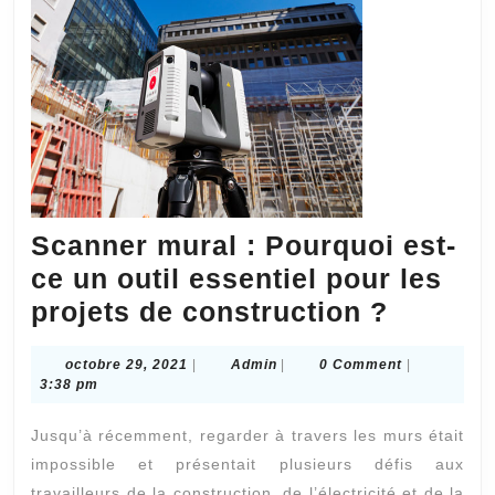
immobilier
en
toute
sérénité
?
Scanner mural : Pourquoi est-
ce un outil essentiel pour les
Scanne
projets de construction ?
mural
octobre
Admin
octobre 29, 2021
|
Admin
|
0 Comment
|
:
29,
3:38 pm
Pourqu
2021
Jusqu’à récemment, regarder à travers les murs était
est-
impossible et présentait plusieurs défis aux
ce
travailleurs de la construction, de l’électricité et de la