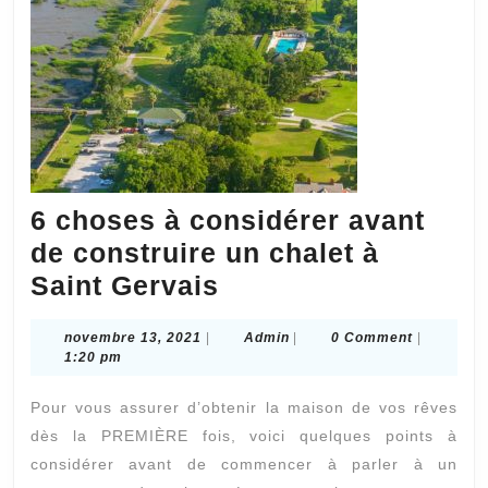
6 choses à considérer avant
de construire un chalet à
6
Saint Gervais
choses
novembre
Admin
novembre 13, 2021
|
Admin
|
0 Comment
|
à
13,
1:20 pm
considérer
2021
Pour vous assurer d’obtenir la maison de vos rêves
avant
dès la PREMIÈRE fois, voici quelques points à
de
considérer avant de commencer à parler à un
construire