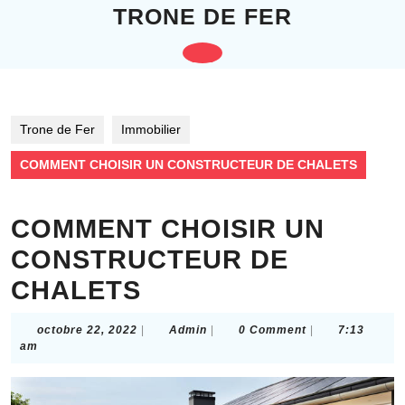
Skip
TRONE DE FER
to
content
Open
Skip
to
Button
content
Trone de Fer
Immobilier
COMMENT CHOISIR UN CONSTRUCTEUR DE CHALETS
COMMENT CHOISIR UN
CONSTRUCTEUR DE
CHALETS
octobre
Admin
octobre 22, 2022
|
Admin
|
0 Comment
|
7:13
22,
am
2022