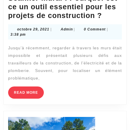
ce un outil essentiel pour les
Scanne
projets de construction ?
mural
octobre
Admin
octobre 29, 2021
|
Admin
|
0 Comment
|
:
29,
3:38 pm
Pourqu
2021
Jusqu’à récemment, regarder à travers les murs était
est-
impossible et présentait plusieurs défis aux
ce
travailleurs de la construction, de l’électricité et de la
un
plomberie. Souvent, pour localiser un élément
outil
problématique,
essenti
pour
READ
READ MORE
MORE
les
projets
de
constru