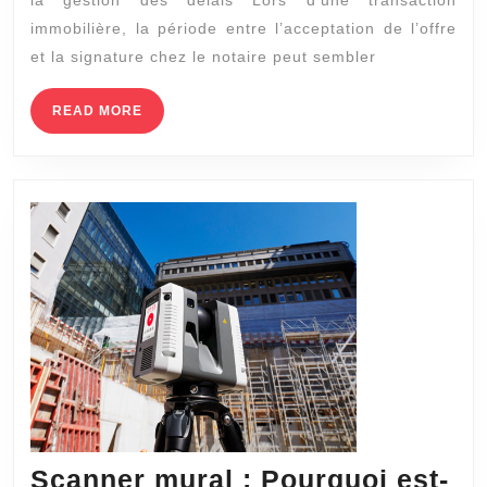
peu
immobilière, la période entre l’acceptation de l’offre
elle
et la signature chez le notaire peut sembler
acc
la
READ
READ MORE
MORE
sig
che
le
not
?
Scanner mural : Pourquoi est-