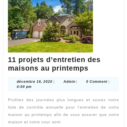
?
11 projets d’entretien des
11
maisons au printemps
projets
décembre
Admin
décembre 16, 2020
|
Admin
|
0 Comment
|
d’entretie
16,
4:00 pm
des
2020
Profitez des journées plus longues et suivez notre
maisons
liste de contrôle annuelle pour l’entretien de votre
au
maison au printemps afin de vous assurer que votre
printemps
maison et votre cour sont