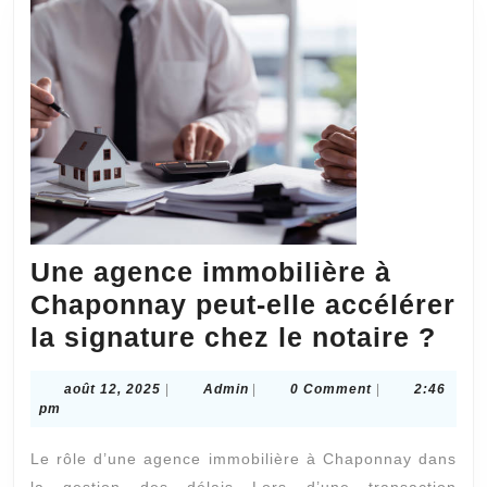
Une agence immobilière à
Chaponnay peut-elle accélérer
Un
la signature chez le notaire ?
age
août
Admin
août 12, 2025
|
Admin
|
0 Comment
|
2:46
imm
12,
pm
à
2025
Le rôle d’une agence immobilière à Chaponnay dans
Cha
la gestion des délais Lors d’une transaction