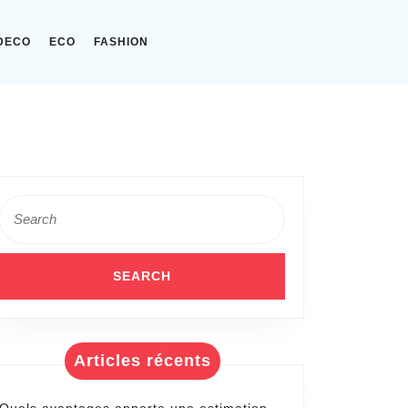
DECO
ECO
FASHION
Search
for:
t
Articles récents
r