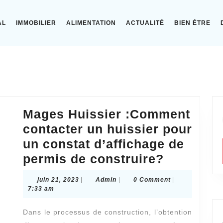
AL
IMMOBILIER
ALIMENTATION
ACTUALITÉ
BIEN ÉTRE
Mages Huissier :Comment
contacter un huissier pour
un constat d’affichage de
Mages
permis de construire?
Huissier
juin
Admin
juin 21, 2023
|
Admin
|
0 Comment
|
:Commen
21,
7:33 am
2023
contacte
Dans le processus de construction, l’obtention
un