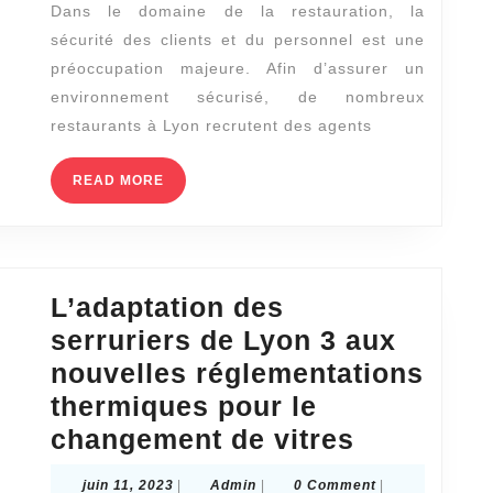
Dans le domaine de la restauration, la
Agents
sécurité des clients et du personnel est une
de
préoccupation majeure. Afin d’assurer un
Sécurité
environnement sécurisé, de nombreux
pour
restaurants à Lyon recrutent des agents
les
READ
READ MORE
Restaurants
MORE
à
Lyon
L’adaptation des
serruriers de Lyon 3 aux
nouvelles réglementations
thermiques pour le
L’adaptat
changement de vitres
des
juin
Admin
juin 11, 2023
|
Admin
|
0 Comment
|