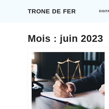
Skip
to
TRONE DE FER
DIGIT
content
Skip
to
content
Mois :
juin 2023