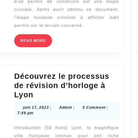
d’un permis de construire est une étape
huissier
cruciale. Après avoir obtenu ce document,
pour
l’étape suivante consiste à afficher ledit
un
permis sur le terrain concerné.
constat
READ
READ MORE
d’afficha
MORE
de
permis
de
Découvrez le processus
construi
de révision d’horloge à
Découvrez
Lyon
le
juin
Admin
juin 17, 2023
|
Admin
|
0 Comment
|
processus
17,
7:49 pm
2023
de
Introduction (50 mots) Lyon, la magnifique
révision
ville française connue pour son riche