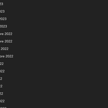
023
023
 2023
 2023
re 2022
re 2022
 2022
bre 2022
022
2022
22
22
022
022