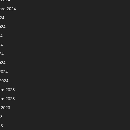
bre 2024
024
2024
24
24
024
024
 2024
 2024
re 2023
re 2023
 2023
23
23