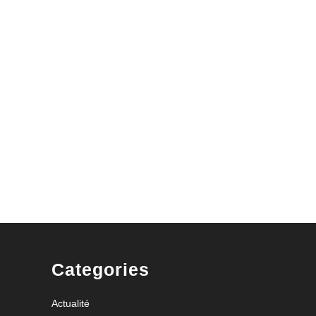
s
ations
es
nt
Categories
Actualité