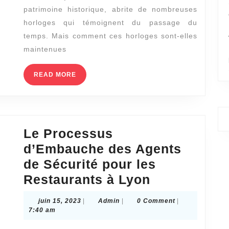
d’horloge
patrimoine historique, abrite de nombreuses
à
horloges qui témoignent du passage du
Lyon
temps. Mais comment ces horloges sont-elles
maintenues
READ
READ MORE
MORE
Le Processus
d’Embauche des Agents
de Sécurité pour les
Le
Restaurants à Lyon
Processus
juin
Admin
juin 15, 2023
|
Admin
|
0 Comment
|
d’Embauch
15,
7:40 am
2023
des