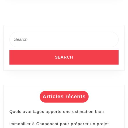
le
cha
de
vit
Search
for:
Articles récents
Quels avantages apporte une estimation bien
immobilier à Chaponost pour préparer un projet