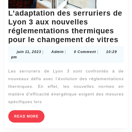
L’adaptation des serruriers de
Lyon 3 aux nouvelles
réglementations thermiques
L’a
pour le changement de vitres
des
juin
Admin
juin 11, 2023
|
Admin
|
0 Comment
|
10:29
ser
11,
pm
2023
de
Les serruriers de Lyon 3 sont confrontés à de
Lyo
nouveaux défis avec l’évolution des réglementations
3
thermiques. En effet, les nouvelles normes en
aux
matière d’efficacité énergétique exigent des mesures
nou
spécifiques lors
rég
READ
READ MORE
the
MORE
pou