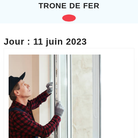
Skip
TRONE DE FER
to
content
Open
Skip
to
Button
content
Jour :
11 juin 2023