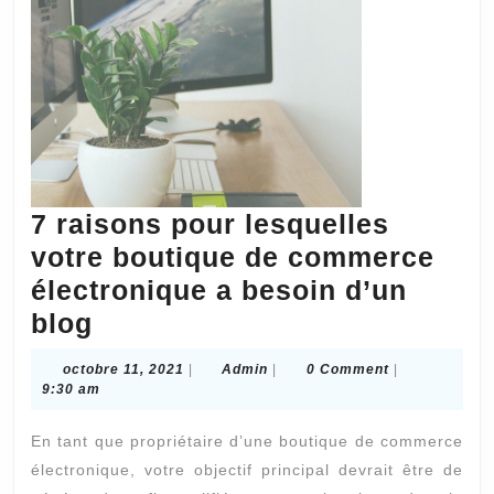
7 raisons pour lesquelles
votre boutique de commerce
électronique a besoin d’un
7
blog
raisons
octobre
Admin
octobre 11, 2021
|
Admin
|
0 Comment
|
pour
11,
9:30 am
2021
lesquelles
En tant que propriétaire d’une boutique de commerce
votre
électronique, votre objectif principal devrait être de
boutique