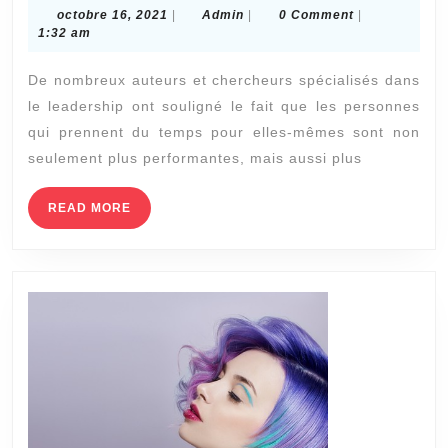
4
octobre
Admin
octobre 16, 2021
|
Admin
|
0 Comment
|
chos
16,
1:32 am
2021
qui
De nombreux auteurs et chercheurs spécialisés dans
se
le leadership ont souligné le fait que les personnes
produ
qui prennent du temps pour elles-mêmes sont non
lorsq
seulement plus performantes, mais aussi plus
vous
pren
READ
READ MORE
MORE
du
temp
pour
vous