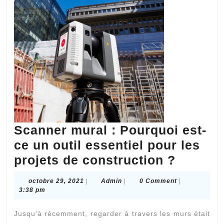
Scanner mural : Pourquoi est-
ce un outil essentiel pour les
Scanne
projets de construction ?
mural
octobre
Admin
octobre 29, 2021
|
Admin
|
0 Comment
|
:
29,
3:38 pm
2021
Pourqu
Jusqu’à récemment, regarder à travers les murs était
est-