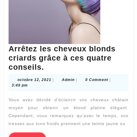
Arrêtez les cheveux blonds
criards grâce à ces quatre
Arrêtez
conseils.
les
octobre
Admin
octobre 12, 2021
|
Admin
|
0 Comment
|
cheveux
12,
3:49 pm
2021
blonds
Vous avez décidé d’éclaircir vos cheveux châtain
criards
moyen pour obtenir un blond platine élégant.
grâce
Cependant, vous remarquez qu’avec le temps, vos
à
tresses aux tons froids prennent une teinte jaune ou
ces