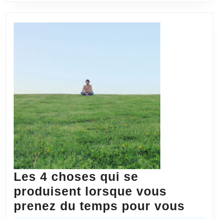
vous
devez
connaître
aujourd’hui
Les 4 choses qui se
produisent lorsque vous
Les
prenez du temps pour vous