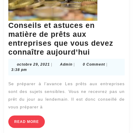
Conseils et astuces en
matière de prêts aux
entreprises que vous devez
Conseils
connaître aujourd’hui
et
octobre
Admin
octobre 29, 2021
|
Admin
|
0 Comment
|
astuces
29,
3:38 pm
2021
en
Se préparer à l’avance Les prêts aux entreprises
matière
sont des sujets sensibles. Vous ne recevrez pas un
de
prêt du jour au lendemain. Il est donc conseillé de
prêts
vous préparer à
aux
entreprises
READ
READ MORE
MORE
que