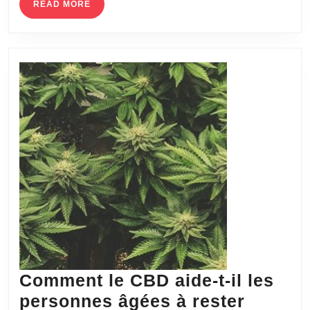
quatre
READ
READ MORE
MORE
conseils.
Comment le CBD aide-t-il les
personnes âgées à rester