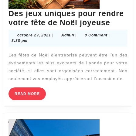
Des jeux uniques pour rendre
Des
votre fête de Noël joyeuse
jeux
octobre
Admin
octobre 29, 2021
|
Admin
|
0 Comment
|
uniqu
29,
3:38 pm
2021
pour
Les fêtes de Noël d’entreprise peuvent être l’un des
rendre
événements les plus excitants de l’année pour votre
votre
société, si elles sont organisées correctement. Non
fête
seulement vos employés apprécieront l’occasion de
de
Noël
READ
READ MORE
MORE
joyeus