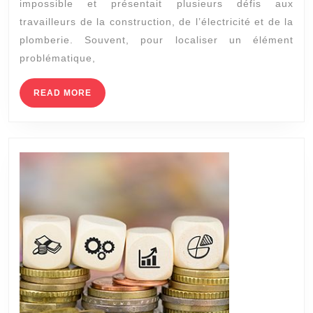
impossible et présentait plusieurs défis aux
ce
travailleurs de la construction, de l’électricité et de la
un
plomberie. Souvent, pour localiser un élément
outil
problématique,
essenti
READ
READ MORE
pour
MORE
les
projets
de
constru
?