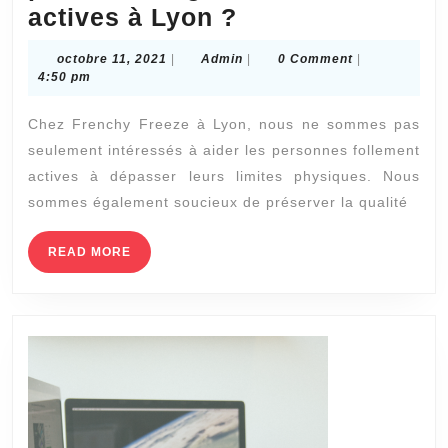
Comment
actives à Lyon ?
le
octobre
Admin
octobre 11, 2021
|
Admin
|
0 Comment
|
CBD
11,
4:50 pm
2021
aide-
Chez Frenchy Freeze à Lyon, nous ne sommes pas
t-
seulement intéressés à aider les personnes follement
il
actives à dépasser leurs limites physiques. Nous
les
sommes également soucieux de préserver la qualité
personnes
âgées
READ
READ MORE
MORE
à
rester
actives
à
Lyon
?