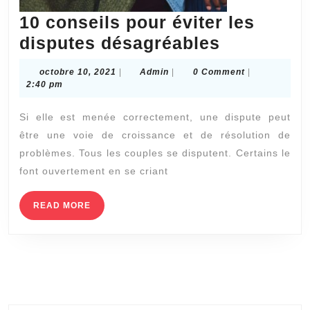
10 conseils pour éviter les
10
disputes désagréables
conseils
octobre
Admin
octobre 10, 2021
|
Admin
|
0 Comment
|
pour
10,
2:40 pm
2021
éviter
Si elle est menée correctement, une dispute peut
les
être une voie de croissance et de résolution de
disputes
problèmes. Tous les couples se disputent. Certains le
désagréab
font ouvertement en se criant
READ
READ MORE
MORE