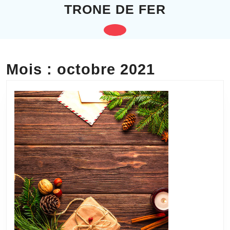
Skip
TRONE DE FER
to
content
Open
Skip
to
Button
content
Mois :
octobre 2021