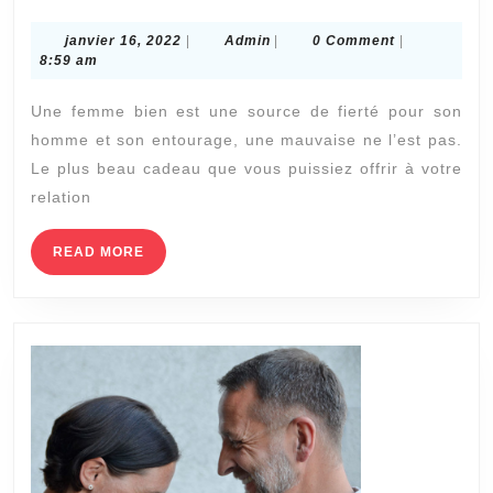
SEULEMENT
janvier
Admin
janvier 16, 2022
|
Admin
|
0 Comment
|
:
16,
8:59 am
3
2022
Une femme bien est une source de fierté pour son
CHOSES
homme et son entourage, une mauvaise ne l’est pas.
QUE
Le plus beau cadeau que vous puissiez offrir à votre
LES
relation
HOMMES
NE
READ
READ MORE
MORE
VEULENT
PAS
QUE
VOUS
FASSIEZ