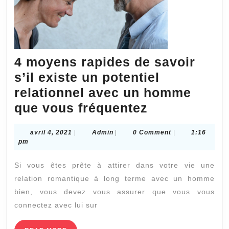
4 moyens rapides de savoir
s’il existe un potentiel
relationnel avec un homme
4
que vous fréquentez
moyens
avril
Admin
avril 4, 2021
|
Admin
|
0 Comment
|
1:16
rapides
4,
pm
de
2021
Si vous êtes prête à attirer dans votre vie une
savoir
relation romantique à long terme avec un homme
s’il
bien, vous devez vous assurer que vous vous
existe
connectez avec lui sur
un