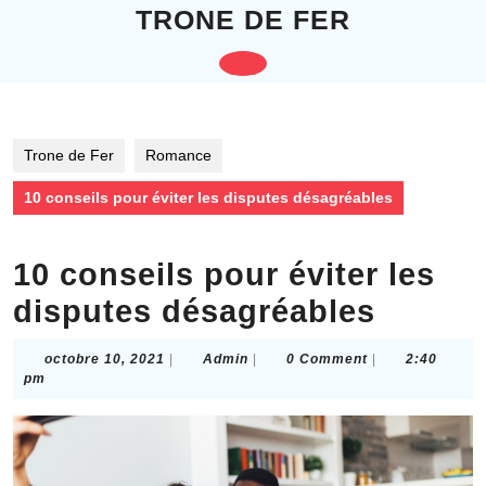
Skip
TRONE DE FER
to
content
Open
Skip
to
Button
content
Trone de Fer
Romance
10 conseils pour éviter les disputes désagréables
10 conseils pour éviter les
disputes désagréables
octobre
Admin
octobre 10, 2021
|
Admin
|
0 Comment
|
2:40
10,
pm
2021