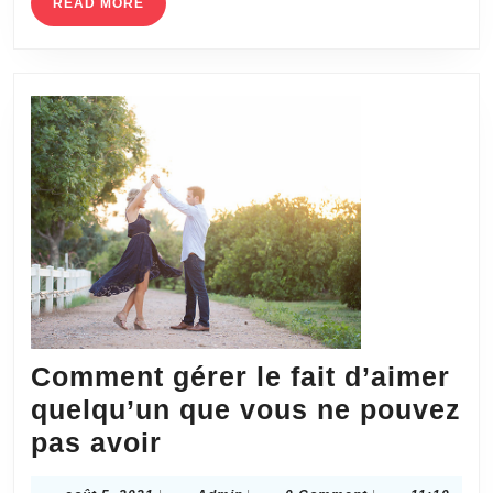
potentiel
READ
READ MORE
MORE
relationnel
avec
un
homme
que
vous
fréquentez
Comment gérer le fait d’aimer
quelqu’un que vous ne pouvez
Comment
pas avoir
gérer