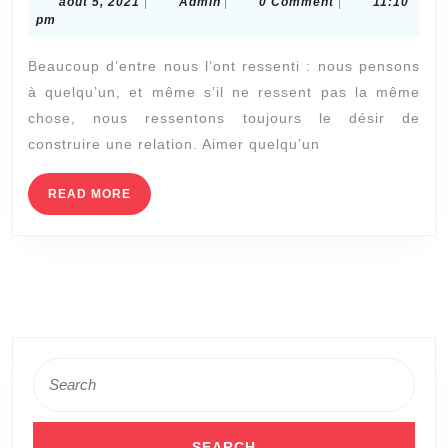
août
Admin
août 5, 2021
|
Admin
|
0 Comment
|
11:10
le
5,
pm
fait
2021
Beaucoup d’entre nous l’ont ressenti : nous pensons
d’aimer
à quelqu’un, et même s’il ne ressent pas la même
quelqu’un
chose, nous ressentons toujours le désir de
que
construire une relation. Aimer quelqu’un
vous
ne
READ
READ MORE
MORE
pouvez
pas
avoir
Search
for: