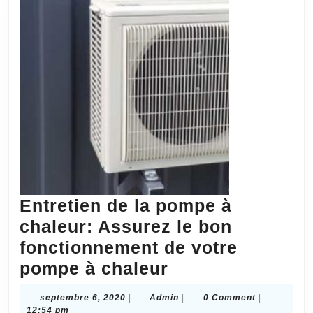
Entretien de la pompe à
chaleur: Assurez le bon
fonctionnement de votre
Entretien
pompe à chaleur
de
septembre
Admin
septembre 6, 2020
|
Admin
|
0 Comment
|
la
6,
12:54 pm