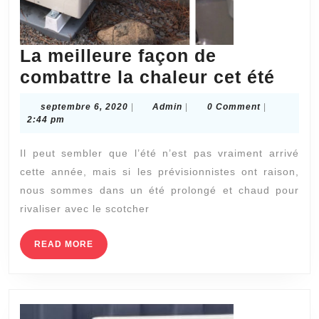
La meilleure façon de
La
combattre la chaleur cet été
meil
septembre
Admin
septembre 6, 2020
|
Admin
|
0 Comment
|
faço
6,
2:44 pm
2020
de
Il peut sembler que l’été n’est pas vraiment arrivé
comb
cette année, mais si les prévisionnistes ont raison,
la
nous sommes dans un été prolongé et chaud pour
chal
rivaliser avec le scotcher
cet
été
READ
READ MORE
MORE