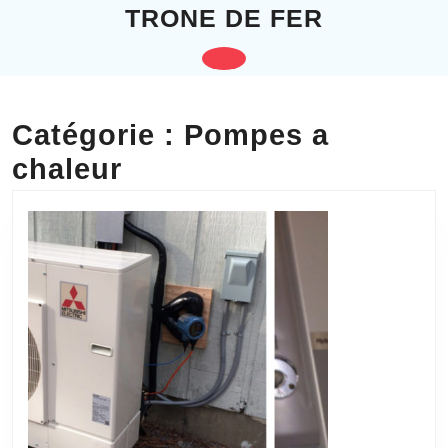
Skip
TRONE DE FER
to
content
Open
Skip
to
Button
content
Catégorie :
Pompes a
chaleur