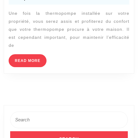
2020
pompe
Une fois la thermopompe installée sur votre
à
propriété, vous serez assis et profiterez du confort
chaleur:
que votre thermopompe procure à votre maison. Il
Assurez
est cependant important, pour maintenir l’efficacité
le
de
bon
READ
READ MORE
fonctionnement
MORE
de
votre
pompe
à
chaleur
Search
for: