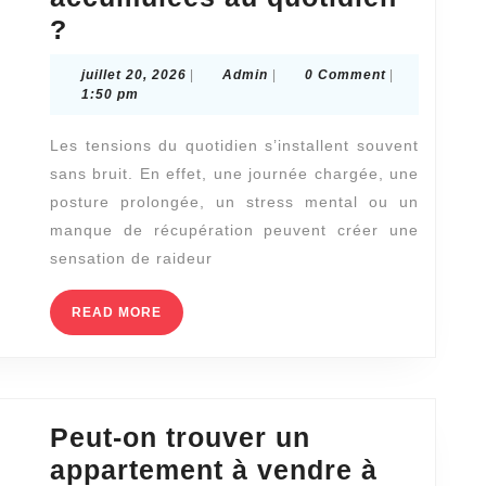
Quels
?
sont
juillet
Admin
juillet 20, 2026
|
Admin
|
0 Comment
|
les
20,
1:50 pm
2026
effets
Les tensions du quotidien s’installent souvent
d’un
sans bruit. En effet, une journée chargée, une
Massage
posture prolongée, un stress mental ou un
bien-
manque de récupération peuvent créer une
être
sensation de raideur
à
READ
READ MORE
Lyon
MORE
sur
les
tensions
Peut-on trouver un
accumulées
appartement à vendre à
au