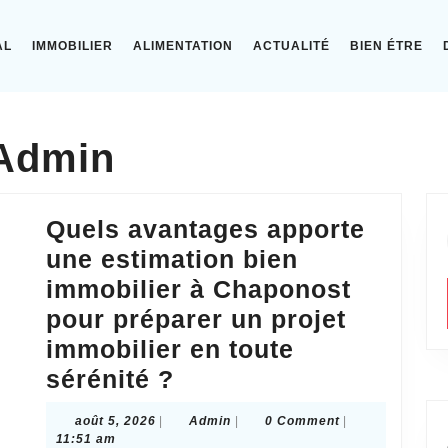
AL
IMMOBILIER
ALIMENTATION
ACTUALITÉ
BIEN ÉTRE
Admin
Quels avantages apporte
une estimation bien
immobilier à Chaponost
pour préparer un projet
immobilier en toute
Quels
sérénité ?
avantages
août
Admin
août 5, 2026
|
Admin
|
0 Comment
|
apporte
5,
11:51 am