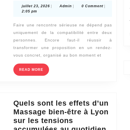
un
juillet
Admin
juillet 23, 2026
|
Admin
|
0 Comment
|
agent
23,
2:05 pm
2026
matrimonial
Faire une rencontre sérieuse ne dépend pas
à
uniquement de la compatibilité entre deux
Dijon
personnes. Encore faut-il réussir à
favorise-
transformer une proposition en un rendez-
t-
vous concret, organisé au bon moment et
il
READ
READ MORE
des
MORE
rencontres
faciles
à
Quels sont les effets d’un
organiser
Massage bien-être à Lyon
?
sur les tensions
accumulées au quotidien