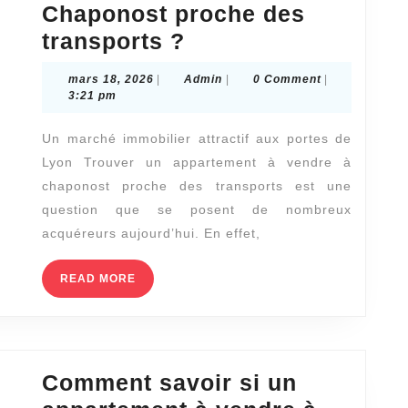
Chaponost proche des
quotidien
Peut-
transports ?
?
on
mars
Admin
mars 18, 2026
|
Admin
|
0 Comment
|
trouver
18,
3:21 pm
2026
un
Un marché immobilier attractif aux portes de
appartement
Lyon Trouver un appartement à vendre à
à
chaponost proche des transports est une
vendre
question que se posent de nombreux
à
acquéreurs aujourd’hui. En effet,
Chaponost
READ
READ MORE
proche
MORE
des
transports
?
Comment savoir si un