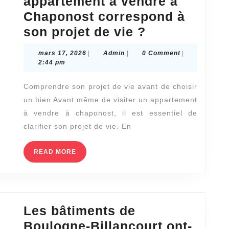
appartement à vendre à
Chaponost correspond à
Comment
son projet de vie ?
savoir
mars
Admin
mars 17, 2026
|
Admin
|
0 Comment
|
si
17,
2:44 pm
2026
un
Comprendre son projet de vie avant de choisir
appartement
un bien Avant même de visiter un appartement
à
à vendre à chaponost, il est essentiel de
vendre
clarifier son projet de vie. En
à
Chaponost
READ
READ MORE
MORE
correspond
à
son
Les bâtiments de
projet
Boulogne-Billancourt ont-