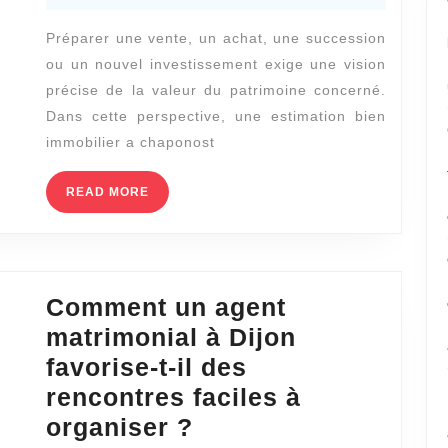
2026
une
Préparer une vente, un achat, une succession
estimation
ou un nouvel investissement exige une vision
bien
précise de la valeur du patrimoine concerné.
immobilier
Dans cette perspective, une estimation bien
à
immobilier a chaponost
Chaponost
READ
READ MORE
pour
MORE
préparer
un
projet
Comment un agent
immobilier
matrimonial à Dijon
en
favorise-t-il des
toute
rencontres faciles à
sérénité
Comment
organiser ?
?