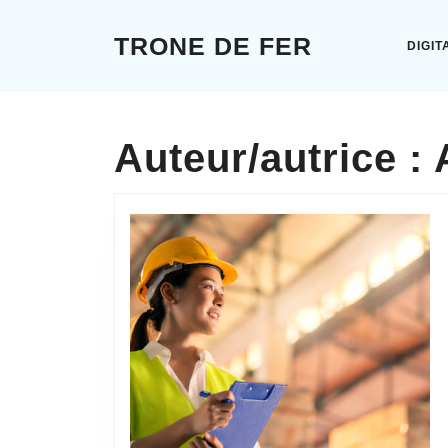
Skip
to
TRONE DE FER
DIGIT
content
Skip
to
content
Auteur/autrice :