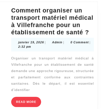
couvreur
Comment organiser un
à
transport matériel médical
Boulogne-
à Villefranche pour un
Billancourt
Comm
établissement de santé ?
?
organi
janvier
Admin
janvier 19, 2026
|
Admin
|
0 Comment
|
un
19,
2:32 pm
2026
transp
Organiser un transport matériel médical à
matéri
Villefranche pour un établissement de santé
médic
demande une approche rigoureuse, structurée
à
et parfaitement conforme aux contraintes
Villef
sanitaires. Dès le départ, il est essentiel
pour
d’identifier
un
READ
READ MORE
établi
MORE