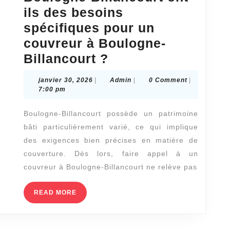
de
ils des besoins
vie
spécifiques pour un
?
couvreur à Boulogne-
Les
Billancourt ?
bâtiments
janvier
Admin
janvier 30, 2026
|
Admin
|
0 Comment
|
de
30,
7:00 pm
2026
Boulogne-
Boulogne-Billancourt possède un patrimoine
Billancourt
bâti particulièrement varié, ce qui implique
ont-
des exigences bien précises en matière de
ils
couverture. Dès lors, faire appel à un
des
couvreur à Boulogne-Billancourt ne relève pas
besoins
READ
READ MORE
spécifiques
MORE
pour
un