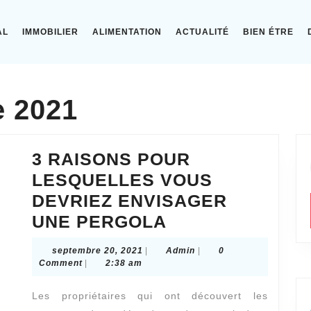
AL
IMMOBILIER
ALIMENTATION
ACTUALITÉ
BIEN ÉTRE
 2021
3 RAISONS POUR
LESQUELLES VOUS
DEVRIEZ ENVISAGER
3
UNE PERGOLA
RAISONS
septembre
Admin
septembre 20, 2021
|
Admin
|
0
POUR
20,
Comment
|
2:38 am
2021
LESQUELLES
Les propriétaires qui ont découvert les
VOUS