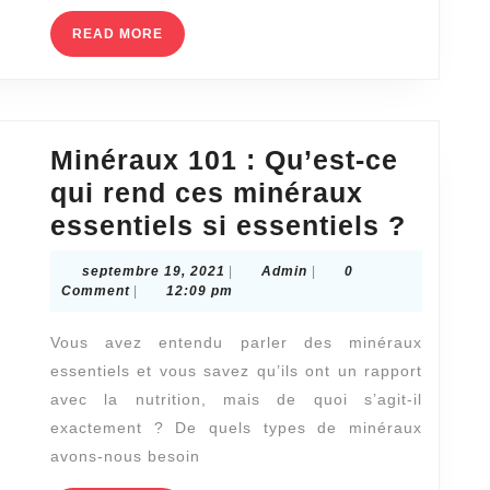
faire
faire
READ
READ MORE
MORE
un
soin
du
Minéraux 101 : Qu’est-ce
visage
qui rend ces minéraux
Minér
essentiels si essentiels ?
101
septembre
Admin
septembre 19, 2021
|
Admin
|
0
:
19,
Comment
|
12:09 pm
2021
Qu’es
Vous avez entendu parler des minéraux
ce
essentiels et vous savez qu’ils ont un rapport
qui
avec la nutrition, mais de quoi s’agit-il
rend
exactement ? De quels types de minéraux
ces
avons-nous besoin
minér