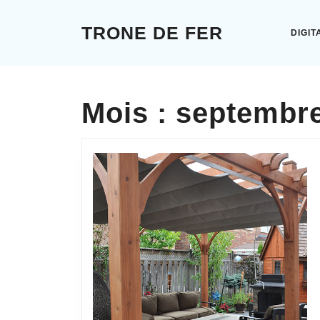
Skip
to
TRONE DE FER
DIGIT
content
Skip
to
content
Mois :
septembre