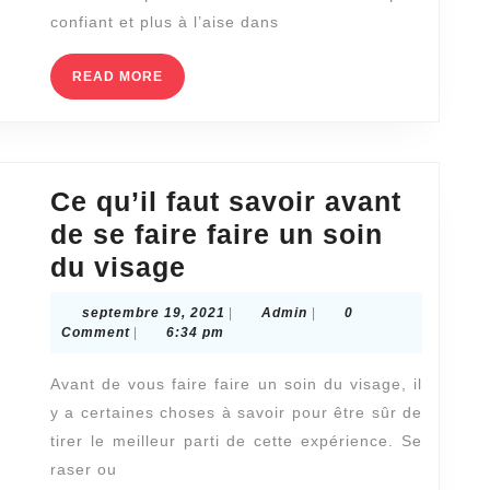
cavalier
confiant et plus à l’aise dans
devrait
voir
READ
READ MORE
MORE
Ce qu’il faut savoir avant
de se faire faire un soin
Ce
du visage
qu’il
septembre
Admin
septembre 19, 2021
|
Admin
|
0
faut
19,
Comment
|
6:34 pm
2021
savoir
Avant de vous faire faire un soin du visage, il
avant
y a certaines choses à savoir pour être sûr de
de
tirer le meilleur parti de cette expérience. Se
se
raser ou