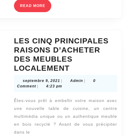
READ
READ MORE
essen
MORE
si
essen
?
LES CINQ PRINCIPALES
RAISONS D’ACHETER
DES MEUBLES
LES
LOCALEMENT
CINQ
septembre
Admin
septembre 9, 2021
|
Admin
|
0
PRINCIPALES
9,
Comment
|
4:23 pm
2021
RAISONS
Êtes-vous prêt à embellir votre maison avec
D’ACHETER
une nouvelle table de cuisine, un centre
DES
multimédia unique ou un authentique meuble
MEUBLES
en bois recyclé ? Avant de vous précipiter
LOCALEMENT
dans le