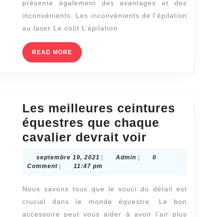
présente également des avantages et des
d’épilation
inconvénients. Les inconvénients de l’épilation
au
au laser Le coût L’épilation
laser
READ
READ MORE
à
MORE
Lyon
Les meilleures ceintures
équestres que chaque
Les
cavalier devrait voir
meilleures
septembre
Admin
septembre 19, 2021
|
Admin
|
0
ceintures
19,
Comment
|
11:47 pm
2021
équestres
Nous savons tous que le souci du détail est
que
crucial dans le monde équestre. Le bon
chaque
accessoire peut vous aider à avoir l’air plus