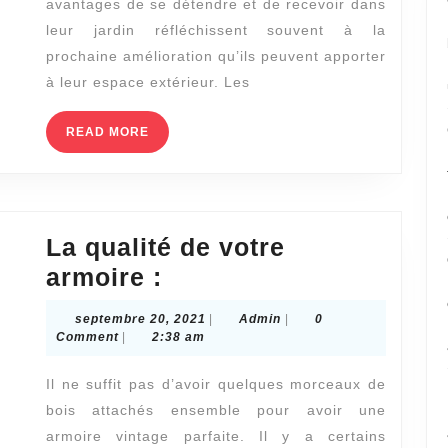
avantages de se détendre et de recevoir dans
DEVRIEZ
leur jardin réfléchissent souvent à la
ENVISAGER
prochaine amélioration qu’ils peuvent apporter
UNE
à leur espace extérieur. Les
PERGOLA
READ
READ MORE
MORE
La qualité de votre
La
armoire :
qualité
septembre
Admin
septembre 20, 2021
|
Admin
|
0
de
20,
Comment
|
2:38 am
2021
votre
Il ne suffit pas d’avoir quelques morceaux de
armoire
bois attachés ensemble pour avoir une
:
armoire vintage parfaite. Il y a certains