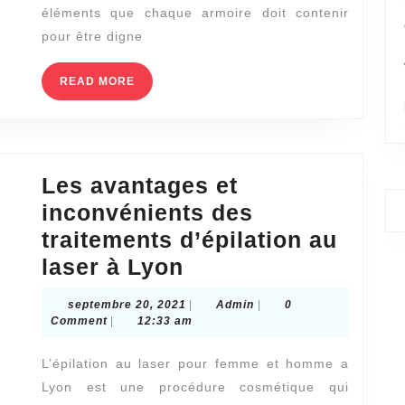
éléments que chaque armoire doit contenir
pour être digne
READ
READ MORE
MORE
Les avantages et
inconvénients des
traitements d’épilation au
Les
laser à Lyon
avantages
septembre
Admin
septembre 20, 2021
|
Admin
|
0
et
20,
Comment
|
12:33 am
2021
inconvénients
L’épilation au laser pour femme et homme a
des
Lyon est une procédure cosmétique qui
traitements