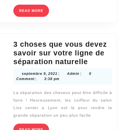
READ
READ MORE
MORE
3 choses que vous devez
savoir sur votre ligne de
3
séparation naturelle
choses
septembre
Admin
septembre 9, 2021
|
Admin
|
0
que
9,
Comment
|
3:38 pm
2021
vous
La séparation des cheveux peut être difficile à
devez
faire ! Heureusement, les coiffeur du salon
savoir
Liss center a Lyon est là pour rendre la
sur
grande séparation un peu plus facile.
votre
READ
READ MORE