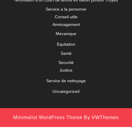
rénovation d'un court de tennis en béton poreux Troyes
Service a la personne
Conseil utile
Aménagement
Mecanique
Equitation
Santé
Securité
Justice
Service de nettoyage
Uncategorized
Minimalist WordPress Theme
By VWThemes
Scroll
Up