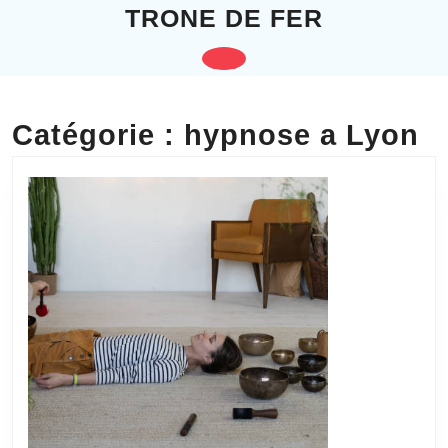
Skip
TRONE DE FER
to
content
Open
Skip
to
Button
content
Catégorie :
hypnose a Lyon