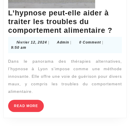
L’hypnose peut-elle aider à
traiter les troubles du
L’hy
comportement alimentaire ?
peut
février
Admin
février 12, 2024
|
Admin
|
0 Comment
|
elle
12,
9:50 am
2024
aide
Dans le panorama des thérapies alternatives,
à
l’hypnose à Lyon s’impose comme une méthode
trait
innovante. Elle offre une voie de guérison pour divers
les
maux, y compris les troubles du comportement
trou
alimentaire.
du
READ
READ MORE
comp
MORE
alim
?