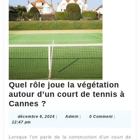
Quel rôle joue la végétation
autour d’un court de tennis à
Quel
Cannes ?
rôle
décembre
Admin
décembre 6, 2024
|
Admin
|
0 Comment
|
joue
6,
12:47 pm
2024
la
Lorsque l’on parle de la construction d’un court de