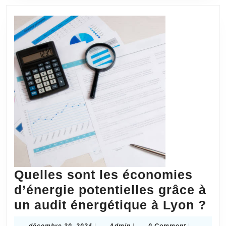
la
timidité
lors
des
rencontres
?
Quelles sont les économies
d’énergie potentielles grâce à
Qu
un audit énergétique à Lyon ?
so
décembre
Admin