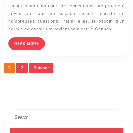
permis
L’installation d’un court de tennis dans une propriété
de
privée ou dans un espace collectif suscite de
construire
nombreuses questions. Parmi elles, le besoin d’un
pour
permis de construire revient souvent. À Cannes,
un
court
READ
READ MORE
MORE
de
tennis
Pagination
1
2
Suivant
à
des
Cannes
publications
?
Search
for: