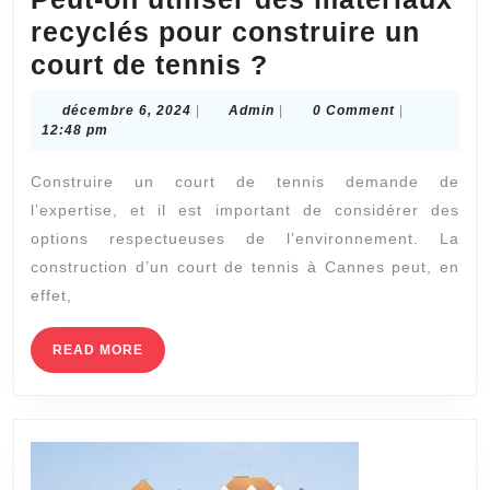
recyclés pour construire un
Peut-
court de tennis ?
on
décembre
Admin
décembre 6, 2024
|
Admin
|
0 Comment
|
utiliser
6,
12:48 pm
2024
des
Construire un court de tennis demande de
matériaux
l’expertise, et il est important de considérer des
recyclés
options respectueuses de l’environnement. La
pour
construction d’un court de tennis à Cannes peut, en
construire
effet,
un
READ
READ MORE
court
MORE
de
tennis
?