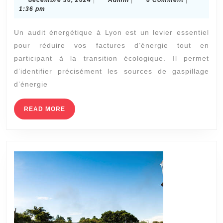
décembre 30, 2024
|
Admin
|
0 Comment
|
les
30,
1:36 pm
2024
éc
Un audit énergétique à Lyon est un levier essentiel
d’é
pour réduire vos factures d’énergie tout en
pot
participant à la transition écologique. Il permet
gr
d’identifier précisément les sources de gaspillage
à
d’énergie
un
READ
READ MORE
aud
MORE
én
à
Ly
?