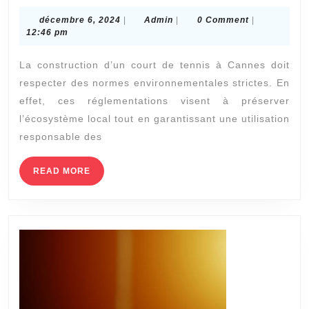
sont
décembre
Admin
décembre 6, 2024
|
Admin
|
0 Comment
|
les
6,
12:46 pm
2024
réglementations
La construction d’un court de tennis à Cannes doit
environnementales
respecter des normes environnementales strictes. En
pour
effet, ces réglementations visent à préserver
la
l’écosystème local tout en garantissant une utilisation
construction
responsable des
de
READ
READ MORE
courts
MORE
à
Cannes
?