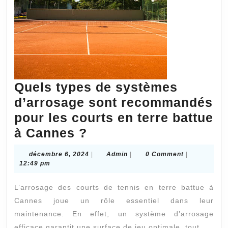
Quels types de systèmes
d’arrosage sont recommandés
pour les courts en terre battue
Quels
à Cannes ?
types
décembre
Admin
décembre 6, 2024
|
Admin
|
0 Comment
|
de
6,
12:49 pm
2024
systèmes
L’arrosage des courts de tennis en terre battue à
d’arrosage
Cannes joue un rôle essentiel dans leur
sont
maintenance. En effet, un système d’arrosage
recommandés
efficace garantit une surface de jeu optimale, tout