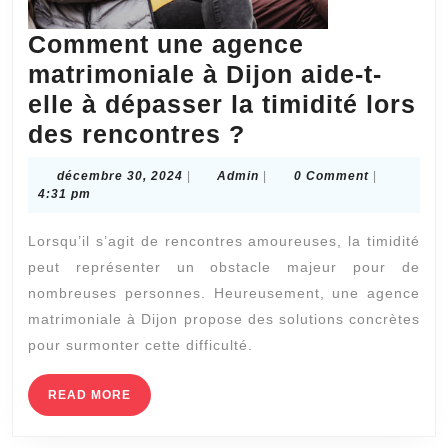
Comment une agence
matrimoniale à Dijon aide-t-
elle à dépasser la timidité lors
Comment
des rencontres ?
une
décembre
Admin
décembre 30, 2024
|
Admin
|
0 Comment
|
agence
30,
4:31 pm
2024
matrimoniale
Lorsqu’il s’agit de rencontres amoureuses, la timidité
à
peut représenter un obstacle majeur pour de
Dijon
nombreuses personnes. Heureusement, une agence
aide-
matrimoniale à Dijon propose des solutions concrètes
t-
pour surmonter cette difficulté.
elle
READ
READ MORE
à
MORE
dépasser