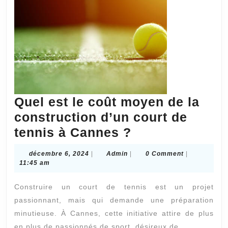
Quel est le coût moyen de la
construction d’un court de
Quel
tennis à Cannes ?
est
décembre
Admin
décembre 6, 2024
|
Admin
|
0 Comment
|
le
6,
11:45 am
2024
coût
Construire un court de tennis est un projet
moyen
passionnant, mais qui demande une préparation
de
minutieuse. À Cannes, cette initiative attire de plus
la
en plus de passionnés de sport, désireux de