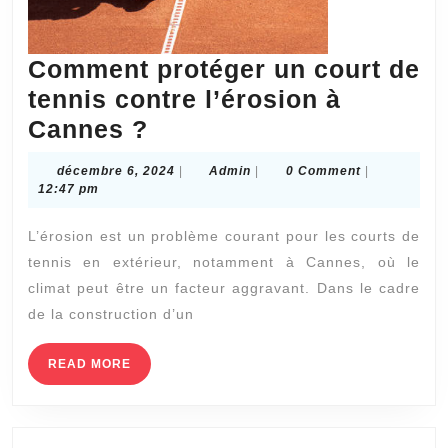
Comment protéger un court de
tennis contre l’érosion à
Comment
Cannes ?
protéger
décembre
Admin
décembre 6, 2024
|
Admin
|
0 Comment
|
un
6,
12:47 pm
2024
court
L’érosion est un problème courant pour les courts de
de
tennis en extérieur, notamment à Cannes, où le
tennis
climat peut être un facteur aggravant. Dans le cadre
contre
de la construction d’un
l’érosion
à
READ
READ MORE
MORE
Cannes
?