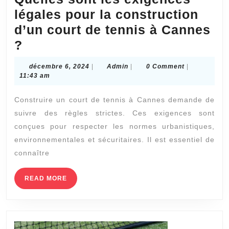
légales pour la construction
d’un court de tennis à Cannes
Quelles
?
sont
décembre
Admin
décembre 6, 2024
|
Admin
|
0 Comment
|
les
6,
11:43 am
2024
exigences
Construire un court de tennis à Cannes demande de
légales
suivre des règles strictes. Ces exigences sont
pour
conçues pour respecter les normes urbanistiques,
la
environnementales et sécuritaires. Il est essentiel de
construction
connaître
d’un
READ
READ MORE
court
MORE
de
tennis
à