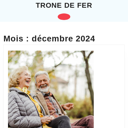
Skip
TRONE DE FER
to
content
Open
Skip
to
Button
content
Mois :
décembre 2024