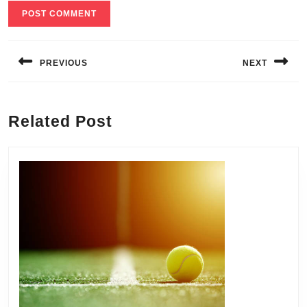
Navigation
de
PREVIOUS
NEXT
l’article
Previous
Next
post:
post:
Related Post