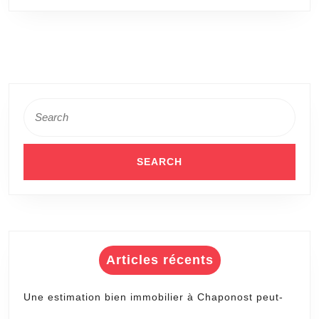
d’un
court
de
tennis
à
Dijon
Search
for:
pour
éviter
les
problè
d’inond
?
Articles récents
Une estimation bien immobilier à Chaponost peut-