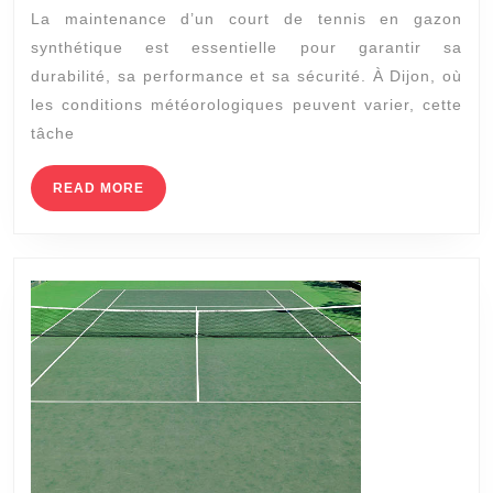
La maintenance d’un court de tennis en gazon
d’un
synthétique est essentielle pour garantir sa
court
durabilité, sa performance et sa sécurité. À Dijon, où
de
les conditions météorologiques peuvent varier, cette
tennis
tâche
en
gazon
READ
READ MORE
MORE
synthétique
à
Dijon
?