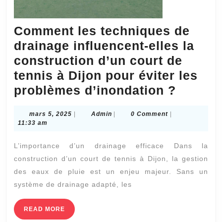
Comment les techniques de
drainage influencent-elles la
construction d’un court de
tennis à Dijon pour éviter les
Comme
problèmes d’inondation ?
les
mars
Admin
mars 5, 2025
|
Admin
|
0 Comment
|
techni
5,
11:33 am
de
2025
L’importance d’un drainage efficace Dans la
draina
construction d’un court de tennis à Dijon, la gestion
influen
des eaux de pluie est un enjeu majeur. Sans un
elles
système de drainage adapté, les
la
constr
READ
READ MORE
MORE