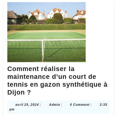
favoriser
la
pratique
du
sport
chez
les
jeunes
?
Comment réaliser la
maintenance d’un court de
tennis en gazon synthétique à
Comment
Dijon ?
réaliser
avril
Admin
avril 25, 2024
|
Admin
|
0 Comment
|
2:35
la
25,
pm
maintenance
2024