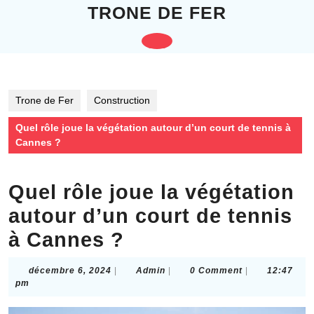
Skip
TRONE DE FER
to
content
Open
Skip
to
Button
content
Trone de Fer
Construction
Quel rôle joue la végétation autour d’un court de tennis à
Cannes ?
Quel rôle joue la végétation
autour d’un court de tennis
à Cannes ?
décembre
Admin
décembre 6, 2024
|
Admin
|
0 Comment
|
12:47
6,
pm
2024