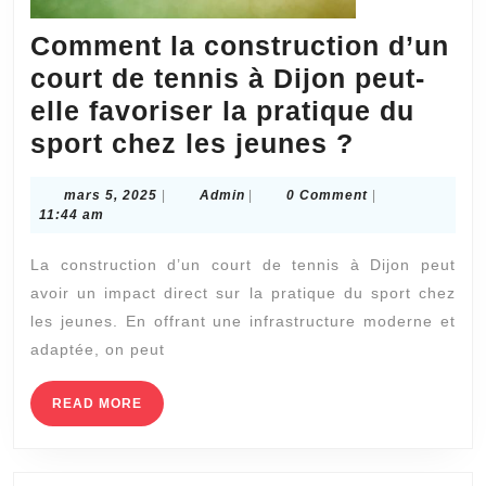
Comment la construction d’un
court de tennis à Dijon peut-
elle favoriser la pratique du
Comment
sport chez les jeunes ?
la
mars
Admin
mars 5, 2025
|
Admin
|
0 Comment
|
construct
5,
11:44 am
d’un
2025
La construction d’un court de tennis à Dijon peut
court
avoir un impact direct sur la pratique du sport chez
de
les jeunes. En offrant une infrastructure moderne et
tennis
adaptée, on peut
à
Dijon
READ
READ MORE
MORE
peut-
elle