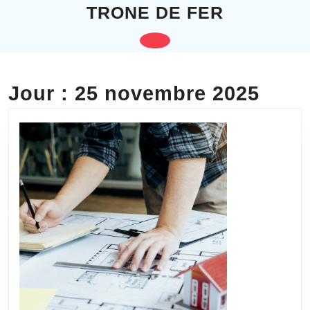
Skip
TRONE DE FER
to
content
Open
Skip
to
Button
content
Jour :
25 novembre 2025