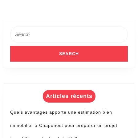
de
sécurité
dans
Search
les
for:
copropri
?
Articles récents
Quels avantages apporte une estimation bien
immobilier à Chaponost pour préparer un projet