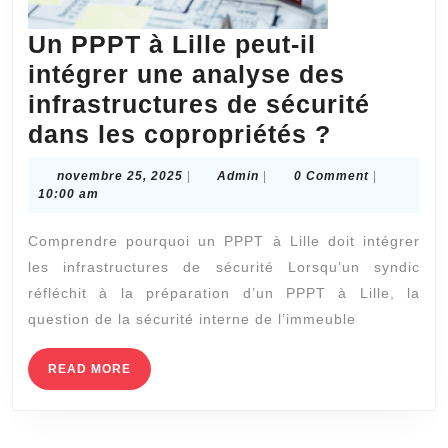
Un PPPT à Lille peut-il
intégrer une analyse des
infrastructures de sécurité
Un
dans les copropriétés ?
PPPT
novembre
Admin
novembre 25, 2025
|
Admin
|
0 Comment
|
à
25,
10:00 am
2025
Lille
Comprendre pourquoi un PPPT à Lille doit intégrer
peut-
les infrastructures de sécurité Lorsqu’un syndic
il
réfléchit à la préparation d’un PPPT à Lille, la
intégrer
question de la sécurité interne de l’immeuble
une
analyse
READ
READ MORE
MORE
des
infrastru