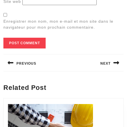
Site web
Enregistrer mon nom, mon e-mail et mon site dans le
navigateur pour mon prochain commentaire.
Navigation
de
PREVIOUS
NEXT
l’article
Previous
Next
post:
post:
Related Post