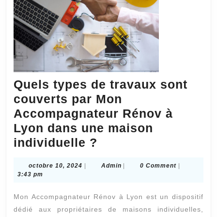
Quels types de travaux sont
couverts par Mon
Accompagnateur Rénov à
Lyon dans une maison
Quels
individuelle ?
types
octobre
Admin
octobre 10, 2024
|
Admin
|
0 Comment
|
de
10,
3:43 pm
travaux
2024
Mon Accompagnateur Rénov à Lyon est un dispositif
sont
dédié aux propriétaires de maisons individuelles,
couverts