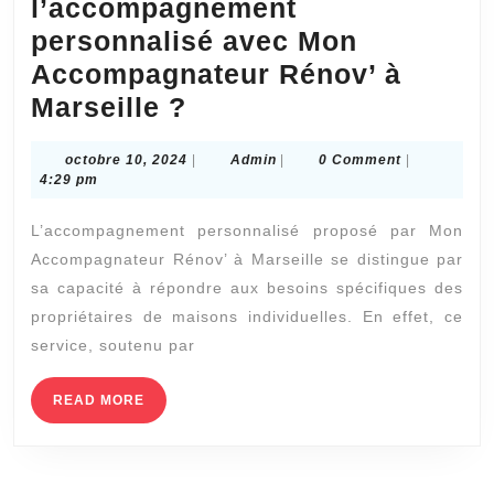
l’accompagnement
personnalisé avec Mon
Accompagnateur Rénov’ à
Comment
Marseille ?
fonctionne
octobre
Admin
octobre 10, 2024
|
Admin
|
0 Comment
|
l’accompagnement
10,
4:29 pm
personnalisé
2024
L’accompagnement personnalisé proposé par Mon
avec
Accompagnateur Rénov’ à Marseille se distingue par
Mon
sa capacité à répondre aux besoins spécifiques des
Accompagnateur
propriétaires de maisons individuelles. En effet, ce
Rénov’
service, soutenu par
à
Marseille
READ
READ MORE
MORE
?