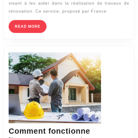
visant à les aider dans la réalisation de travaux de
par
rénovation. Ce service, proposé par France
Mon
Accompagnateur
READ
READ MORE
MORE
Rénov
à
Lyon
dans
une
maison
individuelle
?
Comment fonctionne