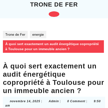
Skip
TRONE DE FER
to
content
Open
Skip
to
Button
content
Trone de Fer
energie
À quoi sert exactement un audit énergétique copropriété
à Toulouse pour un immeuble ancien ?
À quoi sert exactement un
audit énergétique
copropriété à Toulouse pour
un immeuble ancien ?
novembre
Admin
novembre 14, 2025
|
Admin
|
0 Comment
|
9:50
14,
am