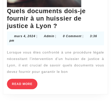
Quels documents dois-je
fournir à un huissier de
Quels
justice à Lyon ?
documents
mars
Admin
mars 4, 2024
|
Admin
|
0 Comment
|
3:36
dois-
4,
pm
2024
je
Lorsque vous êtes confronté à une procédure légale
fournir
nécessitant l’intervention d’un huissier de justice à
à
Lyon, il est crucial de savoir quels documents vous
un
devez fournir pour garantir le bon
huissier
de
READ
READ MORE
MORE
justice
à
Lyon