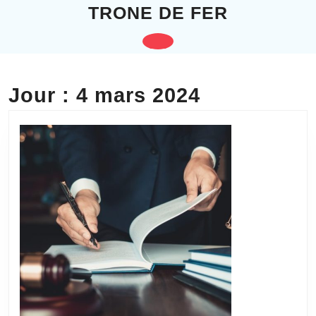
Skip
TRONE DE FER
to
content
Open
Skip
to
Button
content
Jour :
4 mars 2024