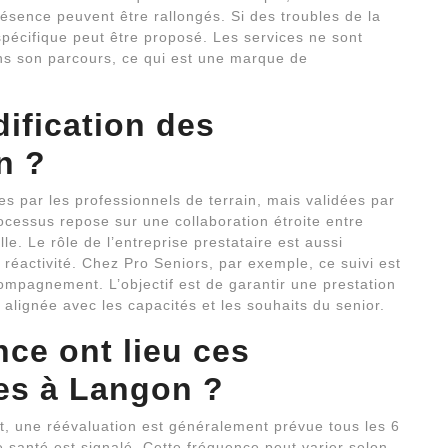
résence peuvent être rallongés. Si des troubles de la
spécifique peut être proposé. Les services ne sont
ans son parcours, ce qui est une marque de
.
ification des
n ?
s par les professionnels de terrain, mais validées par
rocessus repose sur une collaboration étroite entre
ille. Le rôle de l’entreprise prestataire est aussi
 réactivité. Chez Pro Seniors, par exemple, ce suivi est
ompagnement. L’objectif est de garantir une prestation
rs alignée avec les capacités et les souhaits du senior.
nce ont lieu ces
es
à Langon ?
nt, une réévaluation est généralement prévue tous les 6
 santé est signalé. Cette fréquence peut varier selon