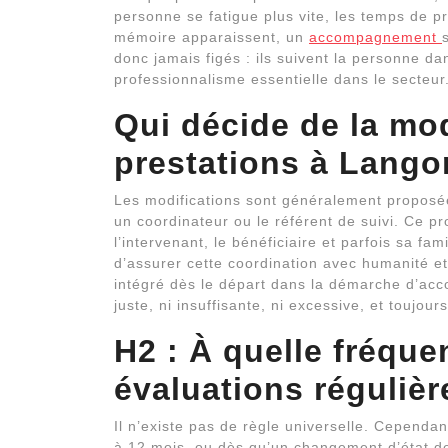
personne se fatigue plus vite, les temps de p
mémoire apparaissent, un
accompagnement
donc jamais figés : ils suivent la personne d
professionnalisme essentielle dans le secteur
Qui décide de la mod
prestations à Lango
Les modifications sont généralement proposée
un coordinateur ou le référent de suivi. Ce p
l’intervenant, le bénéficiaire et parfois sa fam
d’assurer cette coordination avec humanité et
intégré dès le départ dans la démarche d’acc
juste, ni insuffisante, ni excessive, et toujou
H2 : À quelle fréque
évaluations régulièr
Il n’existe pas de règle universelle. Cependa
à 12 mois, ou dès qu’un changement d’état de