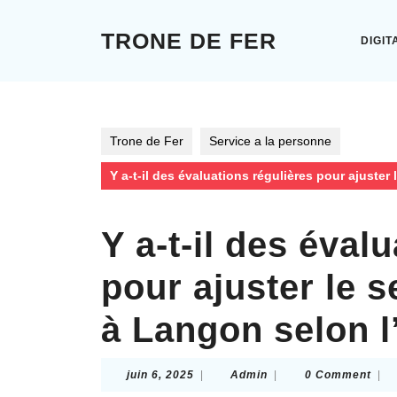
Skip
to
TRONE DE FER
DIGIT
content
Skip
to
content
Trone de Fer
Service a la personne
Y a-t-il des évaluations régulières pour ajuster
Y a-t-il des éval
pour ajuster le s
à Langon selon l
juin
Admin
juin 6, 2025
|
Admin
|
0 Comment
|
6,