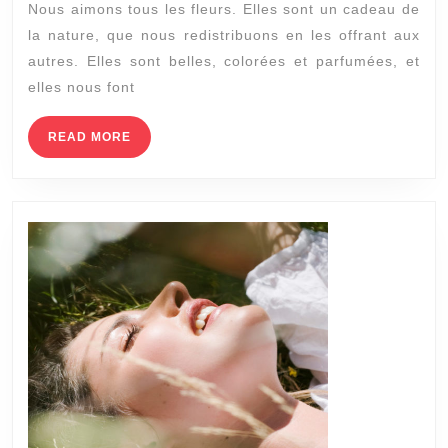
Nous aimons tous les fleurs. Elles sont un cadeau de
que
la nature, que nous redistribuons en les offrant aux
vous
autres. Elles sont belles, colorées et parfumées, et
pourriez
elles nous font
être
surpris
READ
READ MORE
MORE
d’apprendre