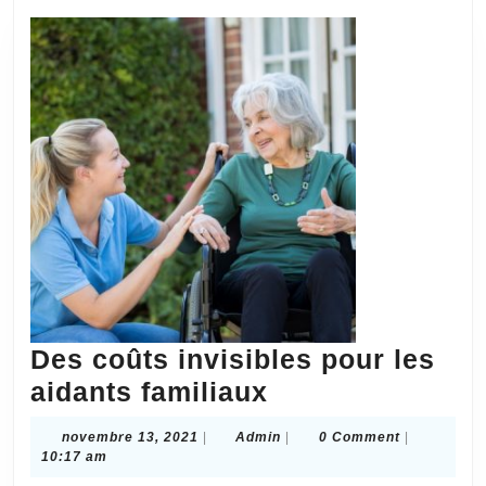
Des coûts invisibles pour les
Des
aidants familiaux
coûts
novembre
Admin
novembre 13, 2021
|
Admin
|
0 Comment
|
invisibles
13,
10:17 am
2021