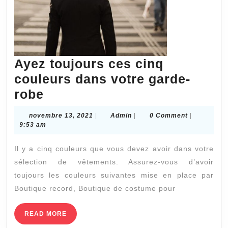
Ayez toujours ces cinq
couleurs dans votre garde-
Ayez
robe
toujours
novembre
Admin
novembre 13, 2021
|
Admin
|
0 Comment
|
ces
13,
9:53 am
2021
cinq
Il y a cinq couleurs que vous devez avoir dans votre
couleurs
sélection de vêtements. Assurez-vous d’avoir
dans
toujours les couleurs suivantes mise en place par
votre
Boutique record, Boutique de costume pour
garde-
robe
READ
READ MORE
MORE