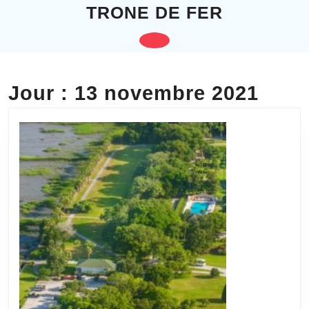
Skip
TRONE DE FER
to
content
Open
Skip
to
Button
content
Jour :
13 novembre 2021