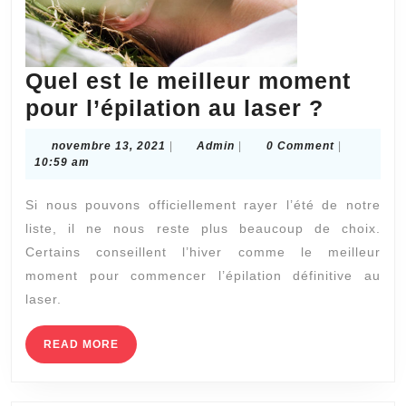
Quel est le meilleur moment
Quel
pour l’épilation au laser ?
est
novembre
Admin
novembre 13, 2021
|
Admin
|
0 Comment
|
le
13,
10:59 am
2021
meilleu
Si nous pouvons officiellement rayer l’été de notre
momen
liste, il ne nous reste plus beaucoup de choix.
pour
Certains conseillent l’hiver comme le meilleur
l’épila
moment pour commencer l’épilation définitive au
au
laser.
laser
READ
READ MORE
?
MORE