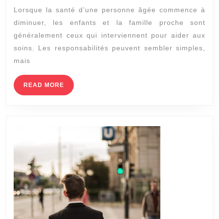
pour
Lorsque la santé d’une personne âgée commence à
les
diminuer, les enfants et la famille proche sont
aidants
généralement ceux qui interviennent pour aider aux
familiaux
soins. Les responsabilités peuvent sembler simples,
mais
READ
READ MORE
MORE