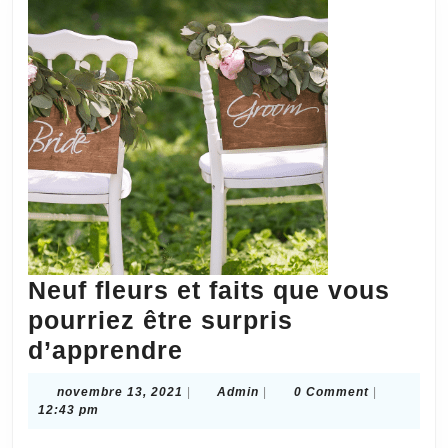
Neuf fleurs et faits que vous
pourriez être surpris
Neuf
d’apprendre
fleurs
novembre
Admin
novembre 13, 2021
|
Admin
|
0 Comment
|
et
13,
12:43 pm
2021
faits