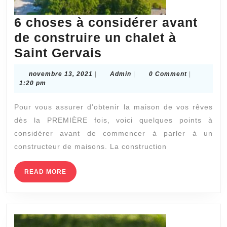
6 choses à considérer avant
de construire un chalet à
6
Saint Gervais
choses
novembre
Admin
novembre 13, 2021
|
Admin
|
0 Comment
|
à
13,
1:20 pm
2021
considérer
Pour vous assurer d’obtenir la maison de vos rêves
avant
dès la PREMIÈRE fois, voici quelques points à
de
considérer avant de commencer à parler à un
construire
constructeur de maisons. La construction
un
chalet
READ
READ MORE
MORE
à
Saint
Gervais