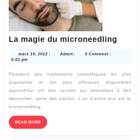
La
La magie du microneedling
magi
mars
Admin
mars 19, 2022
|
Admin
|
0 Comment
|
du
19,
5:02 pm
micro
2022
Plusieurs des traitements cosmétiques les plus
populaires et les plus efficaces disponibles
aujourd’hui ont des racines qui remontent à des
décennies, voire des siècles. L’un d’entre eux est le
microneedling,
READ
READ MORE
MORE