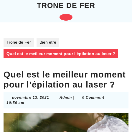
Skip
TRONE DE FER
to
content
Open
Skip
to
Button
content
Trone de Fer
Bien étre
Quel est le meilleur moment pour l’épilation au laser ?
Quel est le meilleur moment
pour l’épilation au laser ?
novembre
Admin
novembre 13, 2021
|
Admin
|
0 Comment
|
13,
10:59 am
2021