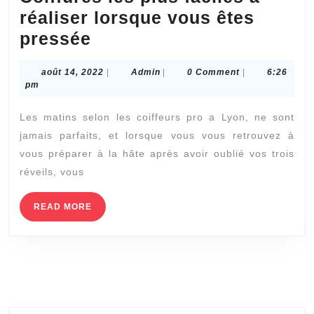
réaliser lorsque vous êtes
Coiffures
pressée
les
août
Admin
août 14, 2022
|
Admin
|
0 Comment
|
6:26
plus
14,
pm
faciles
2022
Les matins selon les coiffeurs pro a Lyon, ne sont
à
jamais parfaits, et lorsque vous vous retrouvez à
réaliser
vous préparer à la hâte après avoir oublié vos trois
lorsque
réveils, vous
vous
êtes
READ
READ MORE
MORE
pressée