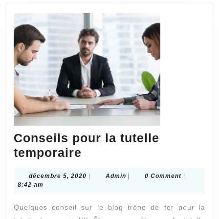
Conseils pour la tutelle
Conseils
temporaire
pour
décembre
Admin
décembre 5, 2020
|
Admin
|
0 Comment
|
la
5,
8:42 am
tutelle
2020
Quelques conseil sur le blog trône de fer pour la
temporaire