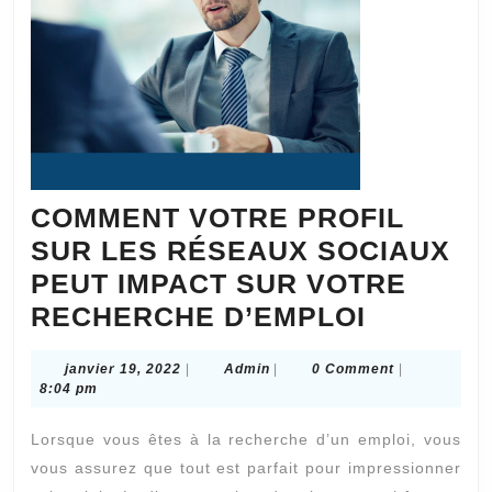
COMMENT VOTRE PROFIL
SUR LES RÉSEAUX SOCIAUX
PEUT IMPACT SUR VOTRE
COMME
RECHERCHE D’EMPLOI
VOTRE
janvier
Admin
janvier 19, 2022
|
Admin
|
0 Comment
|
PROFIL
19,
8:04 pm
SUR
2022
Lorsque vous êtes à la recherche d’un emploi, vous
LES
vous assurez que tout est parfait pour impressionner
RÉSEAU