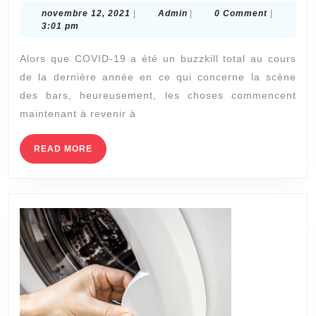
novembre
Admin
novembre 12, 2021
|
Admin
|
0 Comment
|
au
12,
3:01 pm
ba
2021
Alors que COVID-19 a été un buzzkill total au cours
en
de la dernière année en ce qui concerne la scène
20
des bars, heureusement, les choses commencent
maintenant à revenir à
READ
READ MORE
MORE