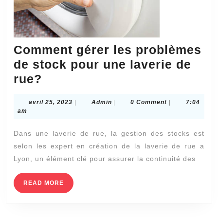
Comment gérer les problèmes
de stock pour une laverie de
Comment
rue?
gérer
avril
Admin
avril 25, 2023
|
Admin
|
0 Comment
|
7:04
les
25,
am
problèmes
2023
Dans une laverie de rue, la gestion des stocks est
de
selon les expert en création de la laverie de rue a
stock
Lyon, un élément clé pour assurer la continuité des
pour
une
READ
READ MORE
MORE
laverie
de