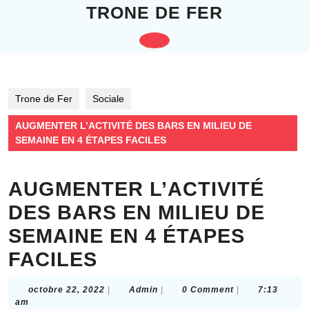
Skip
TRONE DE FER
to
content
Open
Skip
to
Button
content
Trone de Fer
Sociale
AUGMENTER L’ACTIVITÉ DES BARS EN MILIEU DE
SEMAINE EN 4 ÉTAPES FACILES
AUGMENTER L’ACTIVITÉ
DES BARS EN MILIEU DE
SEMAINE EN 4 ÉTAPES
FACILES
octobre
Admin
octobre 22, 2022
|
Admin
|
0 Comment
|
7:13
22,
am