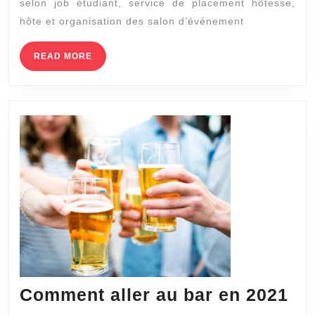
selon job étudiant, service de placement hôtesse,
SOCIAU
hôte et organisation des salon d’événement
PEUT
IMPACT
READ
READ MORE
MORE
SUR
VOTRE
RECHER
D’EMPLO
Co
Comment aller au bar en 2021
all