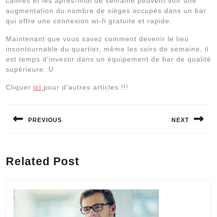
calmes et les après-midi de semaine peuvent voir une
augmentation du nombre de sièges occupés dans un bar
qui offre une connexion wi-fi gratuite et rapide.
Maintenant que vous savez comment devenir le lieu
incontournable du quartier, même les soirs de semaine, il
est temps d’investir dans un équipement de bar de qualité
supérieure. U
Cliquer
ici
pour d’autres articles !!!
Navigation
de
PREVIOUS
NEXT
l’article
Previous
Next
post:
post:
Related Post