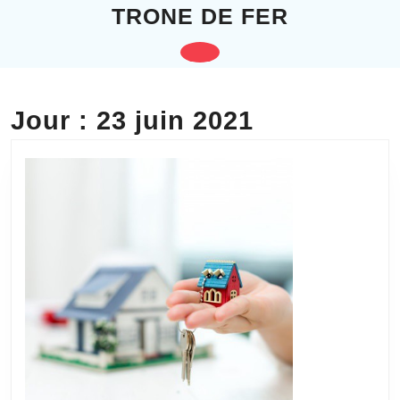
Skip
TRONE DE FER
to
content
Open
Skip
to
Button
content
Jour :
23 juin 2021