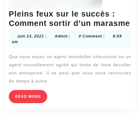
Pleins feux sur le succès :
Pl
Comment sortir d’un marasme
fe
juin
Admin
juin 23, 2021
|
Admin
|
0 Comment
|
8:09
su
23,
am
2021
le
Que vous soyez un agent immobilier chevronné ou un
su
agent nouvellement agréé qui tente de faire décoller
:
son entreprise, il se peut que vous vous retrouviez
C
de temps à autre
so
d’
READ
READ MORE
MORE
m