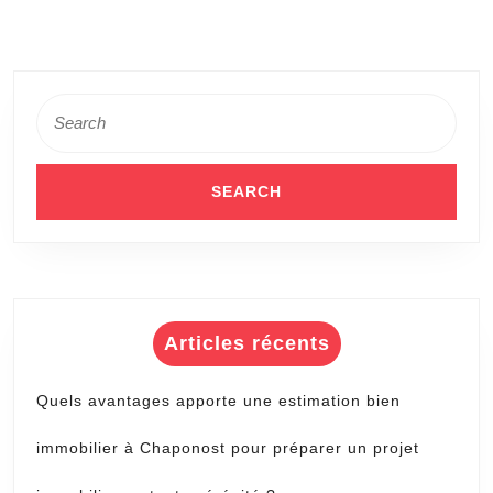
projet
immobilier
en
Search
toute
for:
sérénité
?
Articles récents
Quels avantages apporte une estimation bien
immobilier à Chaponost pour préparer un projet