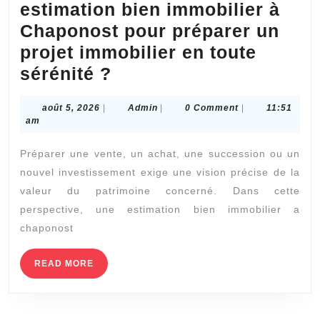
estimation bien immobilier à
Chaponost pour préparer un
projet immobilier en toute
Quels
sérénité ?
avantages
août
Admin
août 5, 2026
|
Admin
|
0 Comment
|
11:51
apporte
5,
am
une
2026
Préparer une vente, un achat, une succession ou un
estimation
nouvel investissement exige une vision précise de la
bien
valeur du patrimoine concerné. Dans cette
immobilier
perspective, une estimation bien immobilier a
à
chaponost
Chaponost
pour
READ
READ MORE
MORE
préparer
un