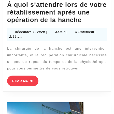
À quoi s’attendre lors de votre
rétablissement après une
À
opération de la hanche
quoi
décembre
Admin
décembre 1, 2020
|
Admin
|
0 Comment
|
s’attendr
1,
2:44 pm
lors
2020
La chirurgie de la hanche est une intervention
de
importante, et la récupération chirurgicale nécessite
votre
un peu de repos, du temps et de la physiothérapie
rétabliss
pour vous permettre de vous retrouver.
après
une
READ
READ MORE
MORE
opération
de
la
hanche