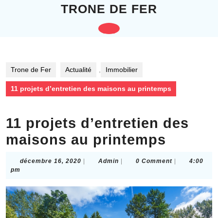
Skip
TRONE DE FER
to
content
Open
Skip
to
Button
content
Trone de Fer
Actualité
,
Immobilier
11 projets d’entretien des maisons au printemps
11 projets d’entretien des
maisons au printemps
décembre
Admin
décembre 16, 2020
|
Admin
|
0 Comment
|
4:00
16,
pm
2020