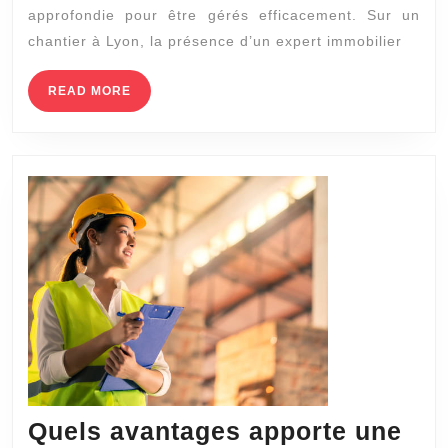
Lyon
approfondie pour être gérés efficacement. Sur un
Contribue
chantier à Lyon, la présence d’un expert immobilier
à
la
READ
READ MORE
MORE
Gestion
des
Risques
sur
un
Chantier
?
Quels avantages apporte une