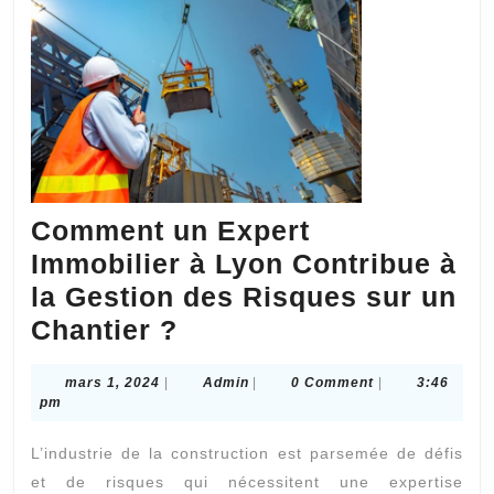
Comment un Expert
Immobilier à Lyon Contribue à
la Gestion des Risques sur un
Comment
Chantier ?
un
mars
Admin
mars 1, 2024
|
Admin
|
0 Comment
|
3:46
Expert
1,
pm
Immobilier
2024
L’industrie de la construction est parsemée de défis
à
et de risques qui nécessitent une expertise