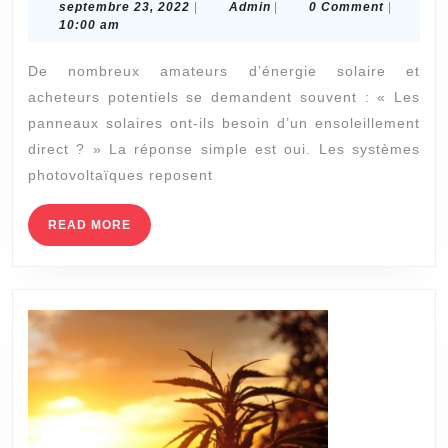
septembre
Admin
septembre 23, 2022
|
Admin
|
0 Comment
|
affecte-
23,
10:00 am
t-
2022
De nombreux amateurs d’énergie solaire et
elle
acheteurs potentiels se demandent souvent : « Les
l’efficacité
panneaux solaires ont-ils besoin d’un ensoleillement
des
direct ? » La réponse simple est oui. Les systèmes
panneaux
photovoltaïques reposent
solaires
?
READ
READ MORE
MORE