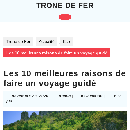
Skip
TRONE DE FER
to
content
Open
Skip
to
Button
content
Trone de Fer
Actualité
,
Eco
Les 10 meilleures raisons de faire un voyage guidé
Les 10 meilleures raisons de
faire un voyage guidé
novembre
Admin
novembre 28, 2020
|
Admin
|
0 Comment
|
3:37
28,
pm
2020