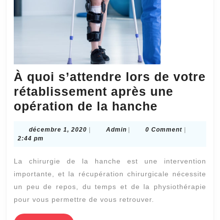
À quoi s’attendre lors de votre
rétablissement après une
À
opération de la hanche
quoi
décembre
Admin
décembre 1, 2020
|
Admin
|
0 Comment
|
s’attendr
1,
2:44 pm
lors
2020
La chirurgie de la hanche est une intervention
de
importante, et la récupération chirurgicale nécessite
votre
un peu de repos, du temps et de la physiothérapie
rétabliss
pour vous permettre de vous retrouver.
après