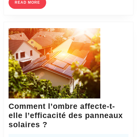
une
READ
READ MORE
MORE
opération
de
la
hanche
Comment l’ombre affecte-t-
elle l’efficacité des panneaux
Comment
solaires ?
l’ombre