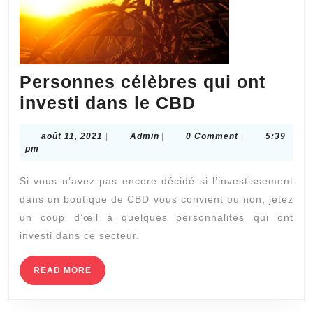
Personnes célèbres qui ont
Personnes
investi dans le CBD
célèbres
août
Admin
août 11, 2021
|
Admin
|
0 Comment
|
5:39
qui
11,
pm
ont
2021
Si vous n’avez pas encore décidé si l’investissement
investi
dans un boutique de CBD vous convient ou non, jetez
dans
un coup d’œil à quelques personnalités qui ont
le
investi dans ce secteur.
CBD
READ
READ MORE
MORE