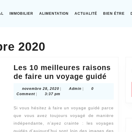
AL
IMMOBILIER
ALIMENTATION
ACTUALITÉ
BIEN ÉTRE
re 2020
Les 10 meilleures raisons
Les
de faire un voyage guidé
10
novembre
Admin
novembre 28, 2020
|
Admin
|
0
meille
28,
Comment
|
3:37 pm
2020
raison
Si vous hésitez à faire un voyage guidé parce
de
que vous avez toujours voyagé de manière
faire
indépendante, n’ayez crainte : les voyages
un
guidés d’aujourd’hui sont loin des images des