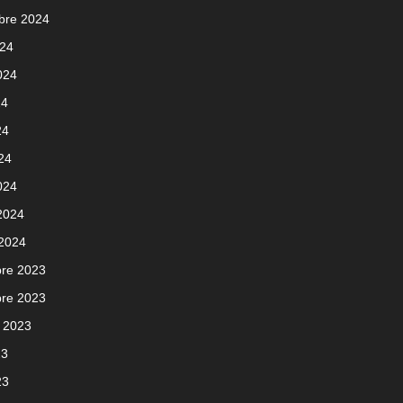
bre 2024
024
2024
24
24
024
024
 2024
 2024
re 2023
re 2023
 2023
23
23