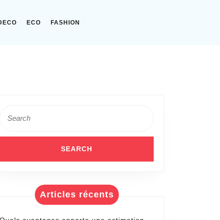
DECO
ECO
FASHION
Search
for:
ures
s
Articles récents