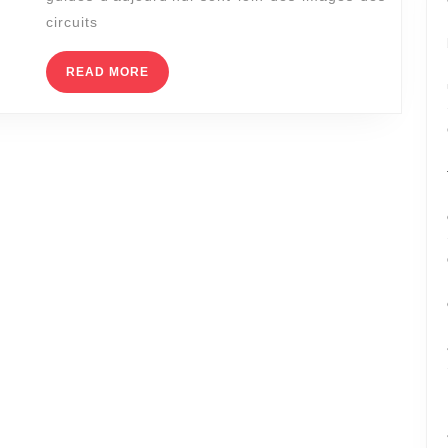
voyag
circuits
guidé
READ
READ MORE
MORE