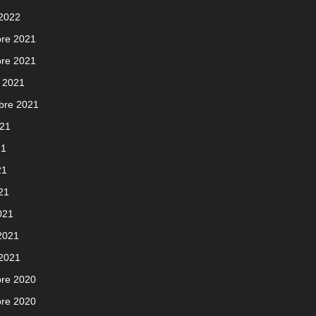
 2022
re 2021
re 2021
 2021
bre 2021
021
21
21
021
021
 2021
 2021
re 2020
re 2020