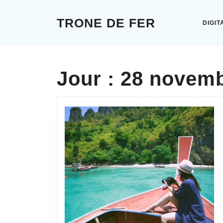
Skip
to
TRONE DE FER
DIGIT
content
Skip
to
content
Jour :
28 novemb