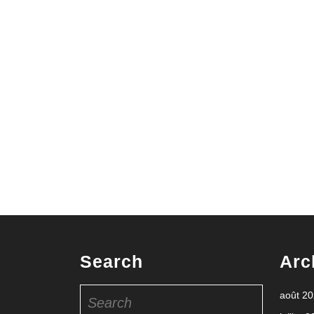
Search
Arc
Search
août 2
for: