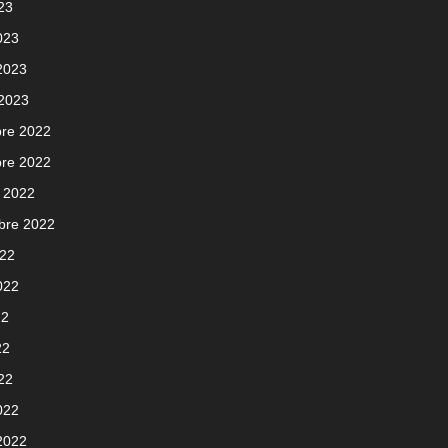
023
023
 2023
 2023
re 2022
re 2022
 2022
bre 2022
022
2022
22
22
022
022
 2022