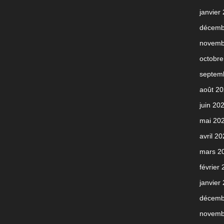
janvier
décemb
novemb
octobre
septem
août 2
juin 20
mai 20
avril 2
mars 2
février
janvier
décemb
novemb