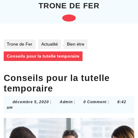
Skip
TRONE DE FER
to
content
Open
Skip
to
Button
content
Trone de Fer
Actualité
,
Bien étre
Conseils pour la tutelle temporaire
Conseils pour la tutelle
temporaire
décembre
Admin
décembre 5, 2020
|
Admin
|
0 Comment
|
8:42
5,
am
2020