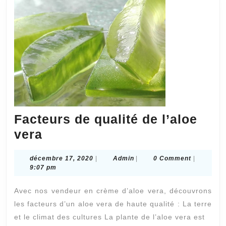
Facteurs de qualité de l’aloe
Facteurs
vera
de
décembre
Admin
décembre 17, 2020
|
Admin
|
0 Comment
|
qualité
17,
9:07 pm
de
2020
Avec nos vendeur en crème d’aloe vera, découvrons
l’aloe
les facteurs d’un aloe vera de haute qualité : La terre
vera
et le climat des cultures La plante de l’aloe vera est