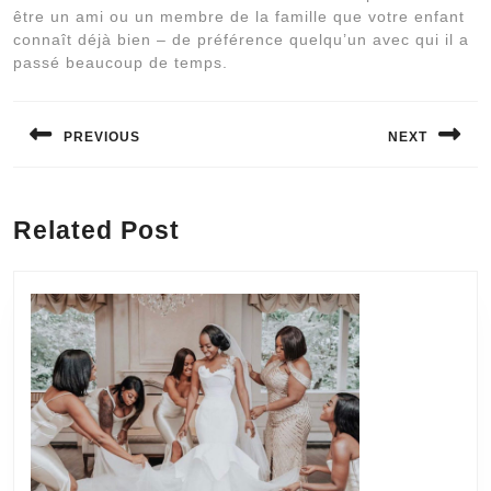
être un ami ou un membre de la famille que votre enfant
connaît déjà bien – de préférence quelqu’un avec qui il a
passé beaucoup de temps.
Navigation
de
PREVIOUS
NEXT
l’article
Previous
Next
post:
post:
Related Post