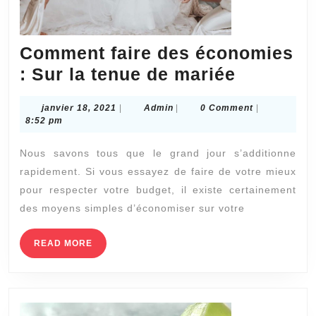
Comment faire des économies
Commen
: Sur la tenue de mariée
faire
janvier
Admin
janvier 18, 2021
|
Admin
|
0 Comment
|
des
18,
8:52 pm
économi
2021
Nous savons tous que le grand jour s’additionne
:
rapidement. Si vous essayez de faire de votre mieux
Sur
pour respecter votre budget, il existe certainement
la
des moyens simples d’économiser sur votre
tenue
de
READ
READ MORE
MORE
mariée