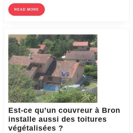
READ
READ MORE
MORE
Est-ce qu’un couvreur à Bron
installe aussi des toitures
Est-
végétalisées ?