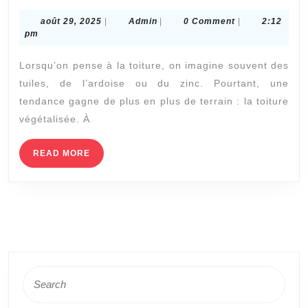
ce
août
Admin
août 29, 2025
|
Admin
|
0 Comment
|
2:12
qu’un
29,
pm
couvreur
2025
Lorsqu’on pense à la toiture, on imagine souvent des
à
tuiles, de l’ardoise ou du zinc. Pourtant, une
Bron
tendance gagne de plus en plus de terrain : la toiture
installe
végétalisée. À
aussi
des
READ
READ MORE
MORE
toitures
végétalisées
?
Search
for: