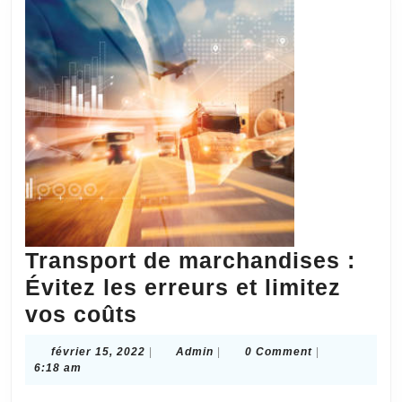
Transport de marchandises :
Évitez les erreurs et limitez
Transport
vos coûts
de
février
Admin
février 15, 2022
|
Admin
|
0 Comment
|
marchandises
15,
6:18 am
2022
: