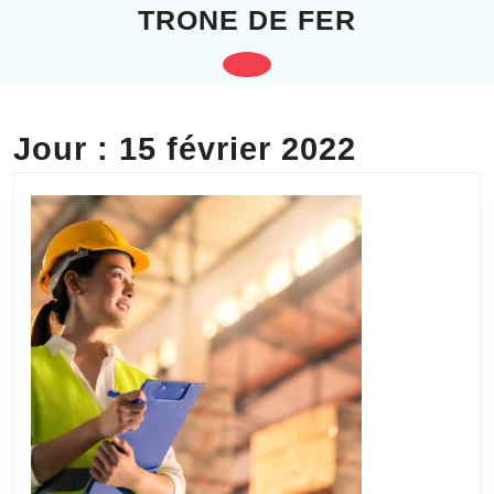
Skip
TRONE DE FER
to
content
Open
Skip
to
Button
content
Jour :
15 février 2022