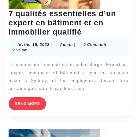
7 qualités essentielles d’un
expert en bâtiment et en
7
immobilier qualifié
qualités
février
Admin
février 15, 2022
|
Admin
|
0 Comment
|
essentielles
15,
6:51 am
2022
d’un
Le secteur de la construction selon Berger Expertise,
expert
l’expert immobilier et Bâtiment a Lyon est en plein
en
essor à Sydney, et les employeurs doivent être
bâtiment
certains que leurs travailleurs sont
et
en
READ
READ MORE
MORE
immobilier
qualifié