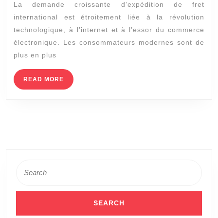
La demande croissante d’expédition de fret
Évitez
international est étroitement liée à la révolution
les
technologique, à l’internet et à l’essor du commerce
erreurs
électronique. Les consommateurs modernes sont de
et
plus en plus
limitez
READ
READ MORE
vos
MORE
coûts
Search
for: