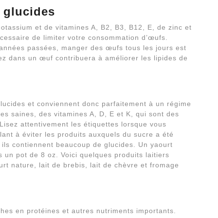
n glucides
potassium et de vitamines A, B2, B3, B12, E, de zinc et
écessaire de limiter votre consommation d’œufs.
 années passées, manger des œufs tous les jours est
ez dans un œuf contribuera à améliorer les lipides de
 glucides et conviennent donc parfaitement à un régime
es saines, des vitamines A, D, E et K, qui sont des
 Lisez attentivement les étiquettes lorsque vous
llant à éviter les produits auxquels du sucre a été
ar ils contiennent beaucoup de glucides. Un yaourt
un pot de 8 oz. Voici quelques produits laitiers
rt nature, lait de brebis, lait de chèvre et fromage
ches en protéines et autres nutriments importants.