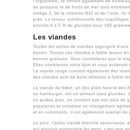
l’organisme, ils offrent également de nombre
de poissons et de fruits de mer sont extrême
oméga 3, de la vitamine B12 et de l’iode. Ils
près. La teneur nutritionnelle des coquillages
environ 4 à 5 % de glucides pour 100 gramme
Les viandes
Toutes les sortes de viandes regorgent d’une
besoin. Toutes ces viandes à faible teneur en
bonnes graisses. Vous constaterez que la maj
Elles combleront votre faim et vous éviteront 
La viande rouge contient également des vitam
des viandes sont de bons aliments à faible te
La viande de bœuf, un des plats favoris des A
au hamburger, est un aliment sans glucides. L’
en acides gras, ne contient pas non plus de gl
populaires et constitue un changement agréab
et en nutriments, il est également exempt de 
Le porc, l’autre viande blanche savoureuse, e
qui pourrait surprendre les gens, c’est que to