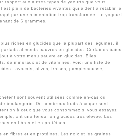
 par rapport aux autres types de yaourts que vous
 est plein de bactéries vivantes qui aident à rétablir le
agé par une alimentation trop transformée. Le yogourt
ntenant de 6 grammes.
lus riches en glucides que la plupart des légumes, il
e parfaits aliments pauvres en glucides. Certaines baies
jout à votre menu pauvre en glucides. Elles
s, de minéraux et de vitamines. Voici une liste de
ucides : avocats, olives, fraises, pamplemousse,
achètent sont souvent utilisées comme en-cas ou
 de boulangerie. De nombreux fruits à coque sont
attention à ceux que vous consommez si vous essayez
emple, ont une teneur en glucides très élevée. Les
ches en fibres et en protéines.
s en fibres et en protéines. Les noix et les graines