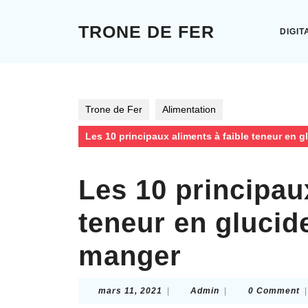
Skip
to
TRONE DE FER
DIGIT
content
Skip
to
content
Trone de Fer
Alimentation
Les 10 principaux aliments à faible teneur en 
Les 10 principau
teneur en glucid
manger
mars
Admin
mars 11, 2021
|
Admin
|
0 Comment
|
11,