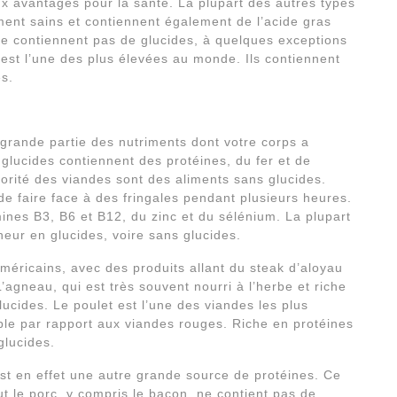
ux avantages pour la santé. La plupart des autres types
ment sains et contiennent également de l’acide gras
 ne contiennent pas de glucides, à quelques exceptions
 est l’une des plus élevées au monde. Ils contiennent
s.
 grande partie des nutriments dont votre corps a
 glucides contiennent des protéines, du fer et de
orité des viandes sont des aliments sans glucides.
de faire face à des fringales pendant plusieurs heures.
ines B3, B6 et B12, du zinc et du sélénium. La plupart
neur en glucides, voire sans glucides.
méricains, avec des produits allant du steak d’aloyau
agneau, qui est très souvent nourri à l’herbe et riche
ucides. Le poulet est l’une des viandes les plus
le par rapport aux viandes rouges. Riche en protéines
glucides.
st en effet une autre grande source de protéines. Ce
ut le porc, y compris le bacon, ne contient pas de