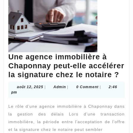
Une agence immobilière à
Chaponnay peut-elle accélérer
Un
la signature chez le notaire ?
age
août
Admin
août 12, 2025
|
Admin
|
0 Comment
|
2:46
imm
12,
pm
2025
à
Le rôle d’une agence immobilière à Chaponnay dans
Cha
la gestion des délais Lors d’une transaction
peu
immobilière, la période entre l’acceptation de l’offre
elle
et la signature chez le notaire peut sembler