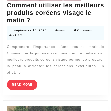
Comment utiliser les meilleurs
produits coréens visage le
Comment
matin ?
utiliser
septembre
Admin
septembre 15, 2025
|
Admin
|
0 Comment
|
les
15,
3:01 pm
2025
meilleurs
Comprendre l’importance d’une routine matinale
produits
Commencer la journée avec une routine dédiée aux
coréens
meilleurs produits coréens visage permet de préparer
visage
la peau à affronter les agressions extérieures. En
le
effet, le
matin
READ
READ MORE
?
MORE