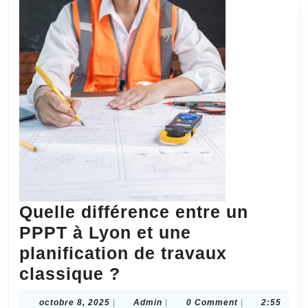
immeuble
ancien
?
Quelle différence entre un
PPPT à Lyon et une
planification de travaux
Quelle
classique ?
différence
octobre
Admin
octobre 8, 2025
|
Admin
|
0 Comment
|
2:55