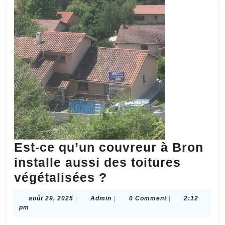
Est-ce qu’un couvreur à Bron
installe aussi des toitures
Est-
végétalisées ?
ce
août
Admin
août 29, 2025
|
Admin
|
0 Comment
|
2:12
qu’un
29,
pm
2025
couvreur