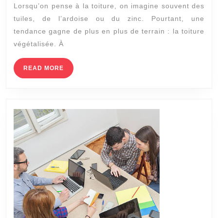
Lorsqu’on pense à la toiture, on imagine souvent des
à
tuiles, de l’ardoise ou du zinc. Pourtant, une
Bron
tendance gagne de plus en plus de terrain : la toiture
installe
végétalisée. À
aussi
des
READ
READ MORE
MORE
toitures
végétalisées
?