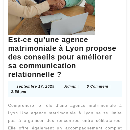
Est-ce qu’une agence
matrimoniale à Lyon propose
des conseils pour améliorer
sa communication
Est-
relationnelle ?
ce
septembre
Admin
septembre 17, 2025
|
Admin
|
0 Comment
|
qu’une
17,
2:55 pm
2025
agence
Comprendre le rôle d’une agence matrimoniale à
matrimoniale
Lyon Une agence matrimoniale à Lyon ne se limite
à
pas à organiser des rencontres entre célibataires.
Lyon
Elle offre également un accompagnement complet