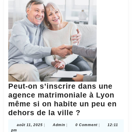
logem
?
Peut-on s’inscrire dans une
agence matrimoniale à Lyon
même si on habite un peu en
Peut-
dehors de la ville ?
on
août
Admin
août 11, 2025
|
Admin
|
0 Comment
|
12:11
s’inscrire
11,
pm