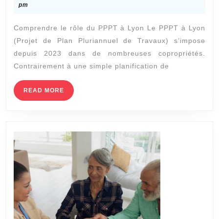
entre
8,
pm
2025
un
Comprendre le rôle du PPPT à Lyon Le PPPT à Lyon
PPPT
(Projet de Plan Pluriannuel de Travaux) s’impose
à
depuis 2023 dans de nombreuses copropriétés.
Lyon
Contrairement à une simple planification de
et
une
READ
READ MORE
MORE
planification
de
travaux
classique
?