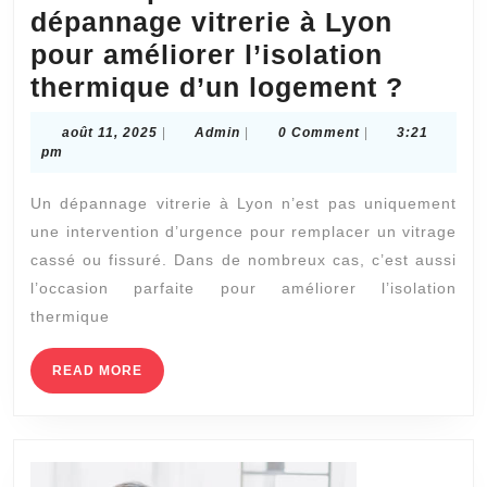
dépannage vitrerie à Lyon
pour améliorer l’isolation
Peut-
thermique d’un logement ?
on
août
Admin
août 11, 2025
|
Admin
|
0 Comment
|
3:21
profit
11,
pm
2025
d’un
Un dépannage vitrerie à Lyon n’est pas uniquement
dépan
une intervention d’urgence pour remplacer un vitrage
vitrer
cassé ou fissuré. Dans de nombreux cas, c’est aussi
à
l’occasion parfaite pour améliorer l’isolation
Lyon
thermique
pour
READ
READ MORE
améli
MORE
l’isol
therm
d’un