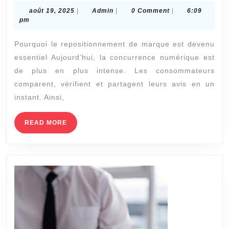
agence
août
Admin
août 19, 2025
|
Admin
|
0 Comment
|
6:09
web
19,
pm
2025
à
Pourquoi le repositionnement de marque est devenu
Paris
essentiel Aujourd’hui, la concurrence numérique est
peut-
de plus en plus intense. Les consommateurs
elle
comparent, vérifient et partagent leurs avis en un
m’aider
instant. Ainsi,
à
READ
READ MORE
reposition
MORE
ma
marque
en
ligne
?