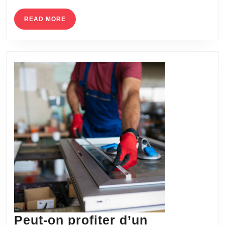
acc
la
READ
READ MORE
MORE
sig
che
le
not
?
Peut-on profiter d’un