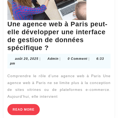
Une agence web à Paris peut-
elle développer une interface
de gestion de données
Une
spécifique ?
agence
août
Admin
août 20, 2025
|
Admin
|
0 Comment
|
6:33
web
20,
pm
2025
à
Comprendre le rôle d’une agence web à Paris Une
Paris
agence web à Paris ne se limite plus à la conception
peut-
de sites vitrines ou de plateformes e-commerce.
elle
Aujourd’hui, elle intervient
développer
une
READ
READ MORE
MORE