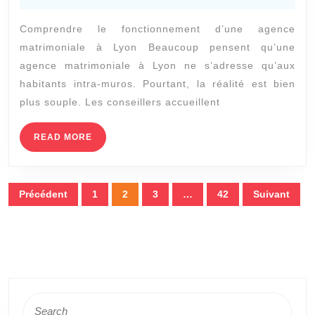
2025
dans
Comprendre le fonctionnement d’une agence
une
matrimoniale à Lyon Beaucoup pensent qu’une
agence
agence matrimoniale à Lyon ne s’adresse qu’aux
matrimoniale
habitants intra-muros. Pourtant, la réalité est bien
à
plus souple. Les conseillers accueillent
Lyon
READ
READ MORE
même
MORE
si
on
Pagination
Précédent
1
2
3
…
42
Suivant
habite
des
un
publications
peu
en
dehors
Search
de
for: