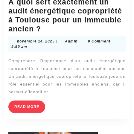
À quoi sert exactement un
audit énergétique copropriété
à Toulouse pour un immeuble
À
ancien ?
quoi
novembre
Admin
novembre 14, 2025
|
Admin
|
0 Comment
|
sert
14,
9:50 am
2025
exactement
Comprendre l’importance d’un audit énergétique
un
copropriété à Toulouse pour les immeubles anciens
audit
Un audit énergétique copropriété à Toulouse joue un
énergétique
rôle essentiel pour les immeubles anciens, car il
copropriété
permet d’identifier
à
READ
READ MORE
Toulouse
MORE
pour
un