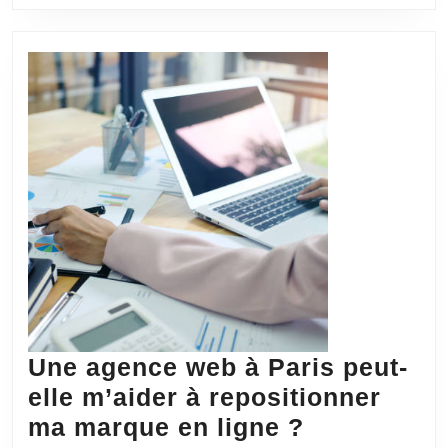
interface
de
gestion
de
données
spécifique
?
Une agence web à Paris peut-
elle m’aider à repositionner
Une
ma marque en ligne ?