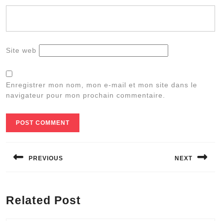
Site web
Enregistrer mon nom, mon e-mail et mon site dans le
navigateur pour mon prochain commentaire.
Navigation
de
PREVIOUS
NEXT
l’article
Previous
Next
post:
post:
Related Post