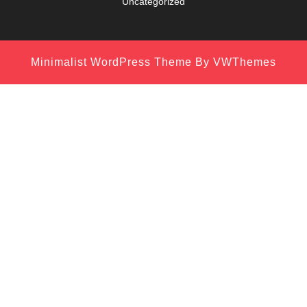
Uncategorized
Minimalist WordPress Theme
By VWThemes
Scroll
Up