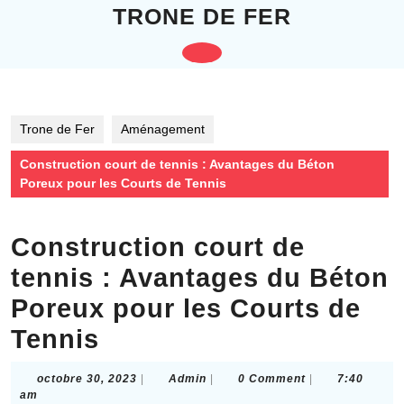
Skip
TRONE DE FER
to
content
Open
Skip
to
Button
content
Trone de Fer
Aménagement
Construction court de tennis : Avantages du Béton
Poreux pour les Courts de Tennis
Construction court de
tennis : Avantages du Béton
Poreux pour les Courts de
Tennis
octobre
Admin
octobre 30, 2023
|
Admin
|
0 Comment
|
7:40
30,
am