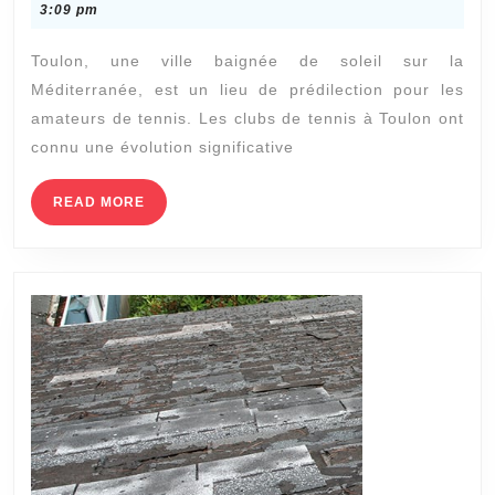
clubs
26,
3:09 pm
de
2024
Toulon, une ville baignée de soleil sur la
tennis
Méditerranée, est un lieu de prédilection pour les
à
amateurs de tennis. Les clubs de tennis à Toulon ont
Toulon
connu une évolution significative
optent-
ils
READ
READ MORE
MORE
pour
la
construction
de
terrains
en
gazon
synthétique