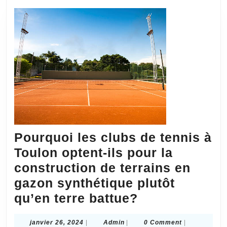
Pourquoi les clubs de tennis à
Toulon optent-ils pour la
construction de terrains en
gazon synthétique plutôt
Pourquoi
qu’en terre battue?
les
janvier
Admin
janvier 26, 2024
|
Admin
|
0 Comment
|