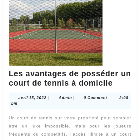
Les avantages de posséder un
Les
court de tennis à domicile
avanta
avril
Admin
avril 15, 2022
|
Admin
|
0 Comment
|
2:08
de
15,
pm
possé
2022
Un court de tennis sur votre propriété peut sembler
un
être un luxe impossible, mais pour les joueurs
court
fréquents ou compétitifs, l’accès illimité à un court
de