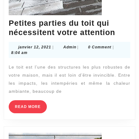
plutôt
qu’en
terre
Petites parties du toit qui
battue?
Petite
nécessitent votre attention
partie
janvier
Admin
janvier 12, 2021
|
Admin
|
0 Comment
|
du
12,
8:04 am
toit
2021
Le toit est l’une des structures les plus robustes de
qui
votre maison, mais il est loin d’être invincible. Entre
néces
les impacts, les intempéries et même la chaleur
votre
ambiante, beaucoup de
attent
READ
READ MORE
MORE