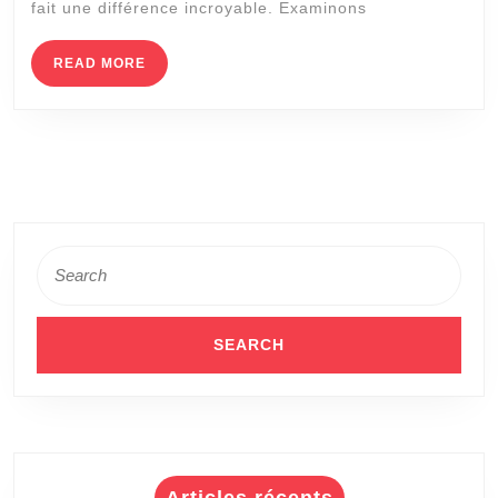
fait une différence incroyable. Examinons
tennis
à
READ
READ MORE
MORE
domici
Search
for: