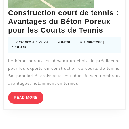
Construction court de tennis :
Avantages du Béton Poreux
Constr
pour les Courts de Tennis
court
octobre
Admin
octobre 30, 2023
|
Admin
|
0 Comment
|
de
30,
7:40 am
2023
tennis
Le béton poreux est devenu un choix de prédilection
:
pour les experts en construction de courts de tennis.
Avanta
Sa popularité croissante est due à ses nombreux
du
avantages, notamment en termes
Béton
Poreux
READ
READ MORE
MORE
pour
les
Courts