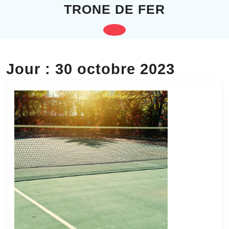
Skip
TRONE DE FER
to
content
Open
Skip
to
Button
content
Jour :
30 octobre 2023