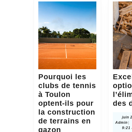
Pourquoi les
Exce
clubs de tennis
opti
à Toulon
l’éli
optent-ils pour
des 
la construction
juin 
de terrains en
A
Admin
|
gazon
9:21