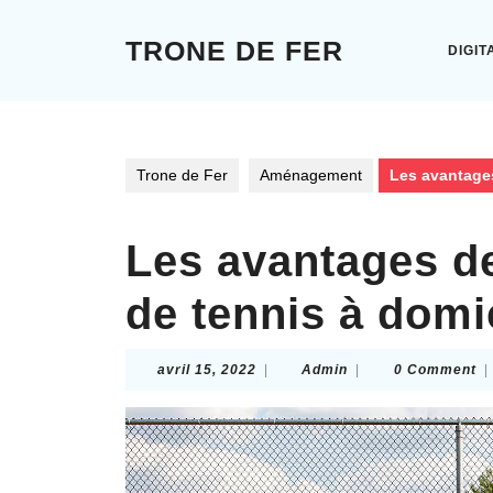
Skip
to
TRONE DE FER
DIGIT
content
Skip
to
content
Trone de Fer
Aménagement
Les avantages
Les avantages d
de tennis à domi
avril
Admin
avril 15, 2022
|
Admin
|
0 Comment
|
15,
2022