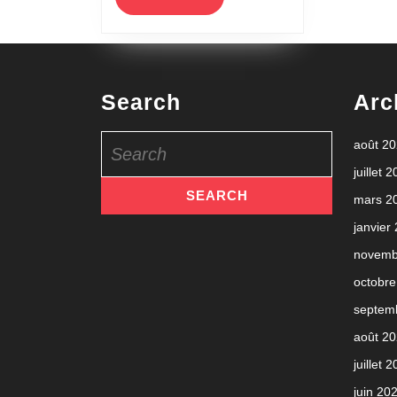
MORE
terrains
en
gazon
synthétique
Search
Arc
plutôt
Search
août 2
qu’en
for:
juillet 
terre
mars 2
battue?
janvier
novemb
octobre
septem
août 2
juillet 
juin 20