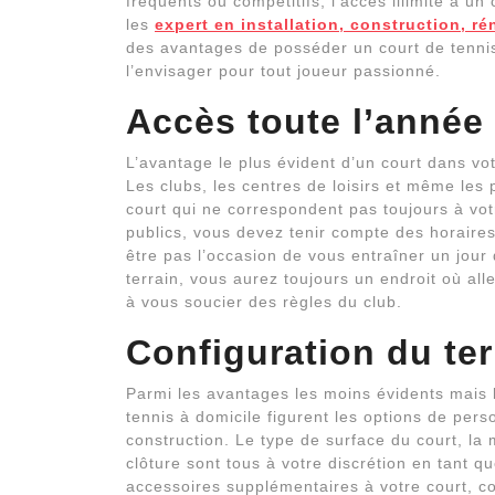
fréquents ou compétitifs, l’accès illimité à u
les
expert en installation, construction, ré
des avantages de posséder un court de tennis
l’envisager pour tout joueur passionné.
Accès toute l’année
L’avantage le plus évident d’un court dans v
Les clubs, les centres de loisirs et même les 
court qui ne correspondent pas toujours à vot
publics, vous devez tenir compte des horaire
être pas l’occasion de vous entraîner un jour
terrain, vous aurez toujours un endroit où al
à vous soucier des règles du club.
Configuration du ter
Parmi les avantages les moins évidents mais 
tennis à domicile figurent les options de pers
construction. Le type de surface du court, la ma
clôture sont tous à votre discrétion en tant 
accessoires supplémentaires à votre court, c