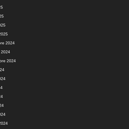
25
025
025
 2025
re 2024
 2024
bre 2024
024
2024
24
24
024
024
 2024