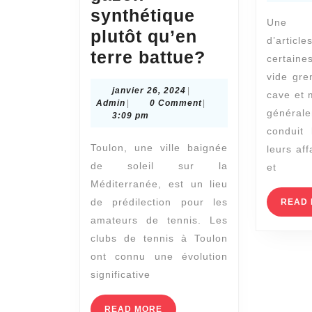
synthétique
Une a
plutôt qu’en
d’articl
Pourquoi
terre battue?
certain
les
vide gre
janvier
janvier 26, 2024
|
clubs
cave et 
Admin
26,
Admin
|
0 Comment
|
générale
de
2024
3:09 pm
conduit
tennis
Toulon, une ville baignée
leurs aff
à
de soleil sur la
et
Toulon
Méditerranée, est un lieu
optent-
de prédilection pour les
READ
ils
amateurs de tennis. Les
clubs de tennis à Toulon
pour
ont connu une évolution
la
significative
constructio
de
READ
READ MORE