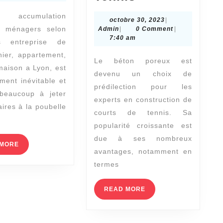
des
court
ccumulation
octobre
octobre 30, 2023
|
déchets
de
es ménagers selon
Admin
30,
Admin
|
0 Comment
|
!
tennis
2023
7:40 am
es entreprise de
:
nier, appartement,
Le béton poreux est
Avantages
maison a Lyon, est
devenu un choix de
ment inévitable et
du
prédilection pour les
 beaucoup à jeter
Béton
experts en construction de
aires à la poubelle
Poreux
courts de tennis. Sa
popularité croissante est
pour
due à ses nombreux
les
READ
 MORE
avantages, notamment en
MORE
Courts
termes
de
Tennis
READ
READ MORE
MORE
n