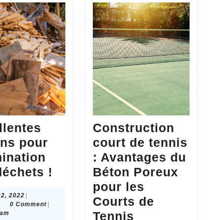
llentes
Construction
ons pour
court de tennis
mination
: Avantages du
Excellentes
déchets !
Béton Poreux
options
pour les
juin
22, 2022
|
pour
Courts de
dmin
22,
0 Comment
|
l’élimination
Construction
2022
Tennis
 am