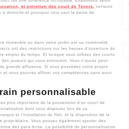
n court fait une différence incroyable. Examinons selon
novation, et entretien des court de Tennis,
certains
 à domicile et pourquoi cela vaut la peine de
otre immeuble ou dans votre jardin est sa commodité.
parcs ont des restrictions sur les heures d’ouverture du
re emploi du temps. Et lorsque vous utilisez des courts
s des joueurs qui vous entourent. Vous n’aurez peut-
 de grande affluence. Si vous possédez votre propre
ler et vous pourrez affiner vos compétences sans avoir
rain personnalisable
les plus importants de la possession d’un court de
onnalisation dont vous disposez lors de sa
rque et l’installation du filet, et la disposition de la
que propriétaire. Vous pouvez également ajouter des
omme des pare-brise. La possibilité de personnalisation