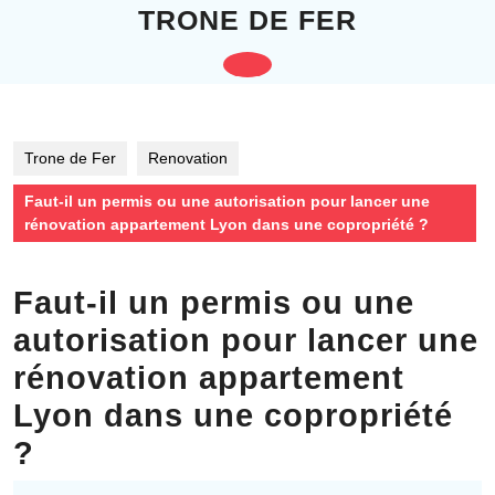
Skip
TRONE DE FER
to
content
Open
Skip
to
Button
content
Trone de Fer
Renovation
Faut-il un permis ou une autorisation pour lancer une
rénovation appartement Lyon dans une copropriété ?
Faut-il un permis ou une
autorisation pour lancer une
rénovation appartement
Lyon dans une copropriété
?