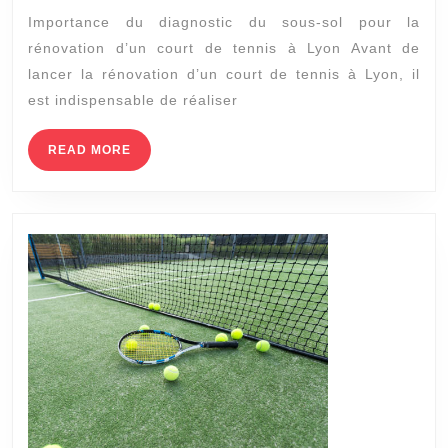
Importance du diagnostic du sous-sol pour la
d’effectuer
rénovation d’un court de tennis à Lyon Avant de
un
lancer la rénovation d’un court de tennis à Lyon, il
diagnostic
est indispensable de réaliser
du
sous-
READ
READ MORE
MORE
sol
avant
d’engager
la
rénovation
d’un
court
de
tennis