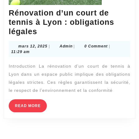
à
Lyon
Rénovation d’un court de
?
tennis à Lyon : obligations
Rénovation
légales
d’un
mars
Admin
mars 12, 2025
|
Admin
|
0 Comment
|
court
12,
11:29 am
de
2025
Introduction La rénovation d’un court de tennis à
tennis
Lyon dans un espace public implique des obligations
à
légales strictes. Ces règles garantissent la sécurité,
Lyon
le respect de l’environnement et la conformité
:
obligations
READ
READ MORE
MORE
légales