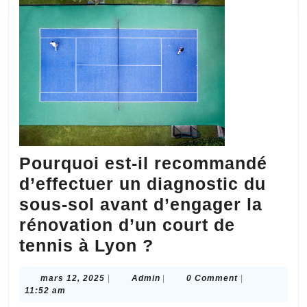
?
Pourquoi est-il recommandé
d’effectuer un diagnostic du
sous-sol avant d’engager la
rénovation d’un court de
Pourquoi
tennis à Lyon ?
est-
mars
Admin
mars 12, 2025
|
Admin
|
0 Comment
|
il
12,
11:52 am
recommandé
2025