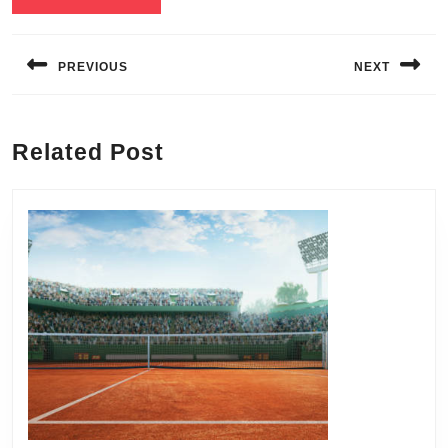
Navigation
de
PREVIOUS
NEXT
l’article
Previous
Next
post:
post:
Related Post