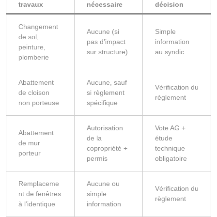
travaux
nécessaire
décision
Changement
Aucune (si
Simple
de sol,
pas d’impact
information
peinture,
sur structure)
au syndic
plomberie
Abattement
Aucune, sauf
Vérification du
de cloison
si règlement
règlement
non porteuse
spécifique
Autorisation
Vote AG +
Abattement
de la
étude
de mur
copropriété +
technique
porteur
permis
obligatoire
Remplaceme
Aucune ou
Vérification du
nt de fenêtres
simple
règlement
à l’identique
information