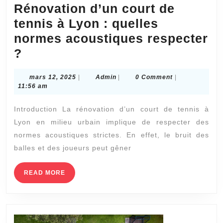
Rénovation d’un court de
tennis à Lyon : quelles
normes acoustiques respecter
Rénovation
?
d’un
mars
Admin
mars 12, 2025
|
Admin
|
0 Comment
|
court
12,
11:56 am
de
2025
Introduction La rénovation d’un court de tennis à
tennis
Lyon en milieu urbain implique de respecter des
à
normes acoustiques strictes. En effet, le bruit des
Lyon
balles et des joueurs peut gêner
:
quelles
READ
READ MORE
MORE
normes
acoustiques
respecter