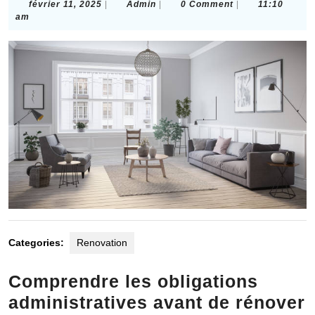
février
Admin
février 11, 2025
|
Admin
|
0 Comment
|
11:10
11,
am
2025
Categories:
Renovation
Comprendre les obligations
administratives avant de rénover